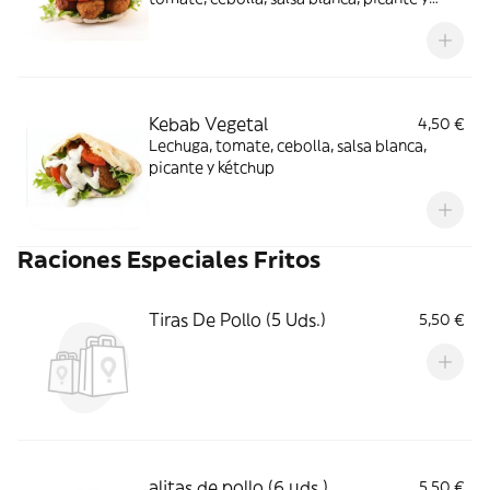
kétchup
Kebab Vegetal
4,50 €
Lechuga, tomate, cebolla, salsa blanca,
picante y kétchup
Raciones Especiales Fritos
Tiras De Pollo (5 Uds.)
5,50 €
alitas de pollo (6 uds.)
5,50 €