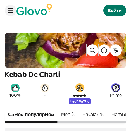
Войти
Kebab De Charli
-
100%
2,00 €
Prime
Бесплатно
Самое популярное
Menús
Ensaladas
Hamburg