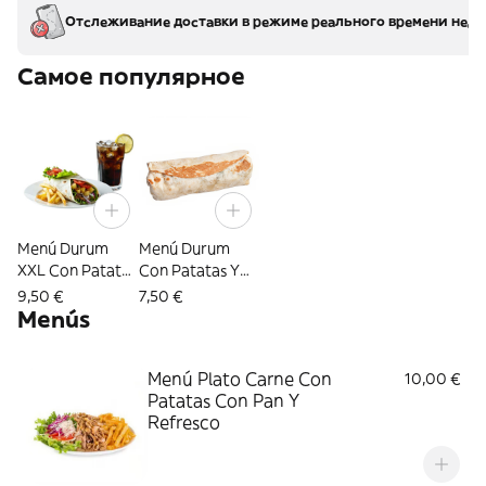
Отслеживание доставки в режиме реального времени недо
Самое популярное
Menú Durum
Menú Durum
XXL Con Patatas
Con Patatas Y
Y Refresco
Refresco
9,50 €
7,50 €
Menús
Menú Plato Carne Con
10,00 €
Patatas Con Pan Y
Refresco