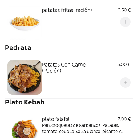
patatas fritas (ración)
3,50 €
Pedrata
Patatas Con Carne
5,00 €
(Ración)
Plato Kebab
plato falafel
7,00 €
Pan, croquetas de garbanzos, Patatas,
tomate, cebolla, salsa blanca, picante y
kétchup