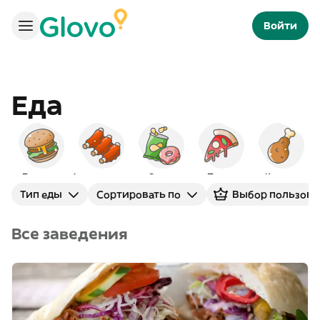
Войти
Еда
Бургеры
Американская
Снэки
Пицца
Курица
Тип еды
Сортировать по
Выбор пользова
Все заведения