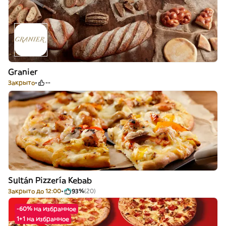
Granier
Закрыто
--
Sultán Pizzería Kebab
Закрыто до 12:00
93%
(20)
-60% на избранное
1+1 на избранное