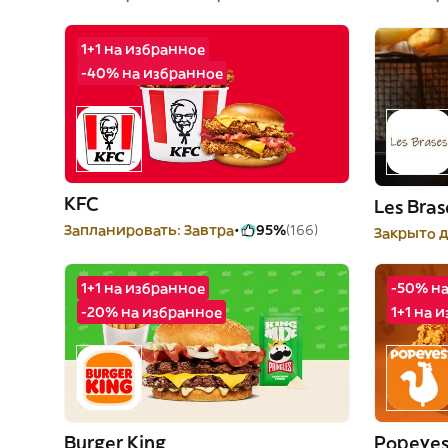
1+1 на избранное
-40% на избранное
KFC
Les Bras
Запланировать: Завтра
95%
(166)
Закрыто д
1+1 на избранное
-50% н
-20% на избранное
1+1 на 
Burger King
Popeye