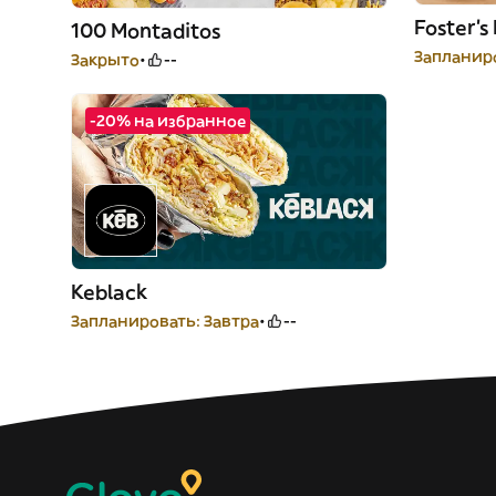
Foster's
100 Montaditos
Запланиро
Закрыто
--
-20% на избранное
Keblack
Запланировать: Завтра
--