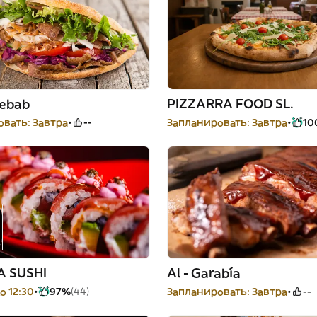
Kebab
PIZZARRA FOOD SL.
вать: Завтра
--
Запланировать: Завтра
10
 SUSHI
Al - Garabía
о 12:30
97%
(44)
Запланировать: Завтра
--