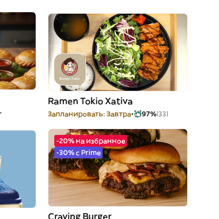
Ramen Tokio Xativa
-
Запланировать: Завтра
97%
(33)
-20% на избранное
-30% с Prime
Craving Burger