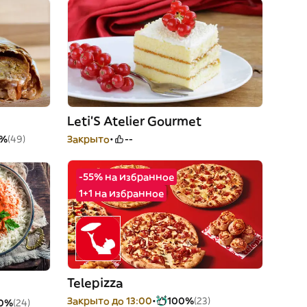
Leti’S Atelier Gourmet
9%
(49)
Закрыто
--
-55% на избранное
1+1 на избранное
Telepizza
Закрыто до 13:00
100%
(23)
0%
(24)