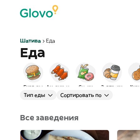
Шатива
Еда
Еда
Бургеры
Американская
Снэки
Завтраки
Кур
Тип еды
Сортировать по
Все заведения