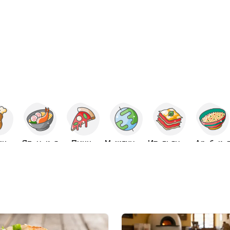
ица
Японская
Пицца
Международная
Итальянская
Арабска