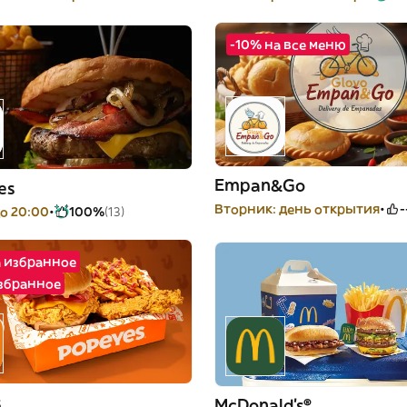
-10% на все меню
Empan&Go
es
Вторник: день открытия
-
о 20:00
100%
(13)
а избранное
избранное
s
McDonald's®