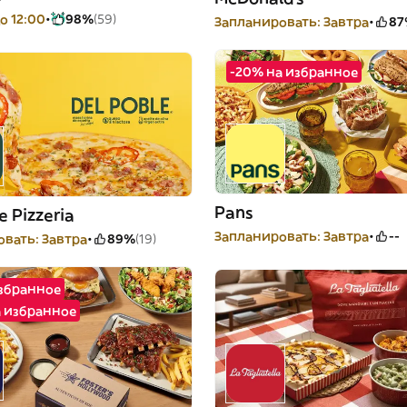
о 12:00
98%
(59)
Запланировать: Завтра
87
-20% на избранное
Pans
e Pizzeria
Запланировать: Завтра
--
вать: Завтра
89%
(19)
избранное
а избранное