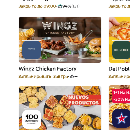
Закрыто до 09:00
94%
(121)
Закрыто д
Wingz Chicken Factory
Del Pobl
Запланировать: Завтра
--
Запланиро
1+1 на 
-30% н