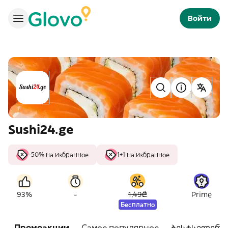
Войти
Sushi24.ge
-50% на избранное
1+1 на избранное
-
93%
1,49₾
Prime
Бесплатно
Промоакции
Самое популярное
ბესტსელერი