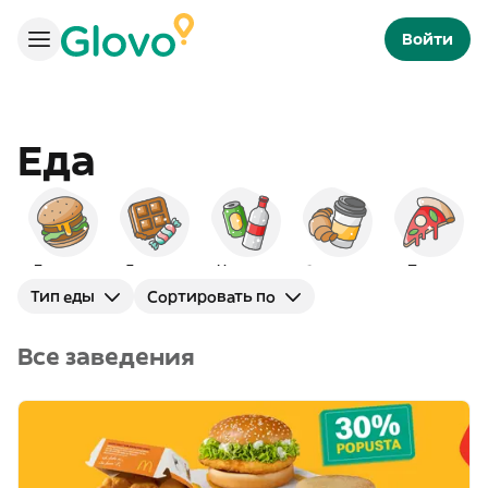
Войти
Еда
Бургеры
Десерты
Напитки
Завтраки
Пицца
Тип еды
Сортировать по
Все заведения