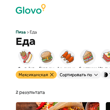
Пиза
Еда
Еда
Фаст-фуд
Бургеры
Американская
Сэндвичи
Мексиканская
Сортировать по
2 результата