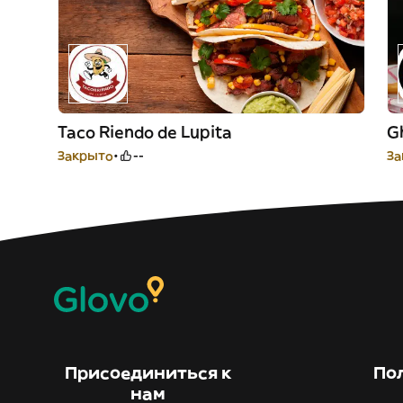
Taco Riendo de Lupita
G
Закрыто
--
За
Присоединиться к
По
нам