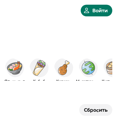
Войти
Японская
Кебаб
Курица
Международная
Китайская
Сбросить