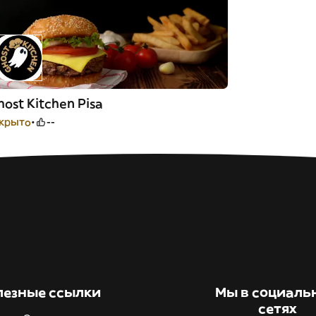
host Kitchen Pisa
крыто
--
лезные ссылки
Мы в социаль
сетях