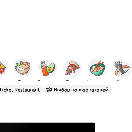
Итальянская
Поке
Полезное
Пицца
Азиатская
Суши
Ticket Restaurant
Выбор пользователей