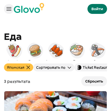
Войти
Еда
Фаст-фуд
Бургеры
Американская
Поке
Суши
Японская
Сортировать по
Ticket Restaura
3 результата
Сбросить