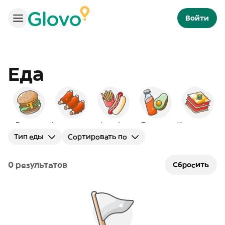
Войти
Еда
Бургеры
Американская
Фаст-фуд
Полезное
Итальянская
Тип еды
Сортировать по
0 результатов
Сбросить