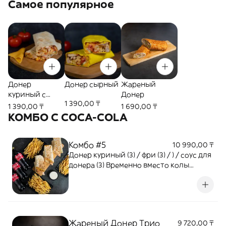
Самое популярное
Донер
Донер сырный
Жареный
куриный с
Донер
1 390,00 ₸
сыром
1 390,00 ₸
1 690,00 ₸
КОМБО С COCA-COLA
Комбо #5
10 990,00 ₸
Донер куриный (3) / фри (3) / ) / соус для
донера (3) Временно вместо колы
отправляем Fuse 0,5
Жареный Донер Трио
9 720,00 ₸