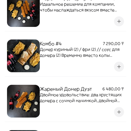
Идеальное решение для компании,
чтобы наслаждаться вкусом вместе
Временно вместо колы отправляем Fuse
0,5
Комбо #4
7 290,00 ₸
Донер куриный (2) / фри (2) // соус для
донера (2) Временно вместо колы
отправляем Fuse 0,5
Жареный Донер Дуэт
6 480,00 ₸
Двойное удовольствие: два хрустящих
донера с сочной начинкой, двойной
порцией золотистого картофеля фри
иВременно вместо колы отправляем
Fuse 0,5