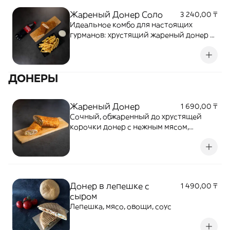
Жареный Донер Соло
3 240,00 ₸
Идеальное комбо для настоящих
гурманов: хрустящий жареный донер с
нежной начинкой, ароматные
картофельные фри с золотистой
корочкой и Временно вместо колы
ДОНЕРЫ
отправляем Fuse 0,5
Жареный Донер
1 690,00 ₸
Сочный, обжаренный до хрустящей
корочки донер с нежным мясом,
приправленным ароматными специями
Донер в лепешке с
1 490,00 ₸
сыром
Лепешка, мясо, овощи, соус