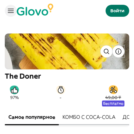
Войти
The Doner
-
97%
49,00 ₸
Бесплатно
Самое популярное
КОМБО С COCA-COLA
ДОН