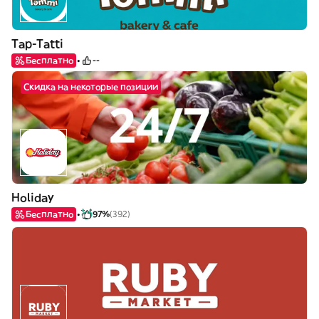
Tap-Tatti
Бесплатно
--
Скидка на некоторые позиции
Holiday
Бесплатно
97%
(392)