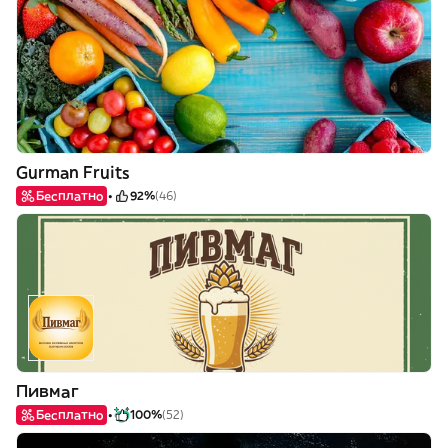
Gurman Fruits
Бесплатно
92%
(46)
Пивмаг
Бесплатно
100%
(52)