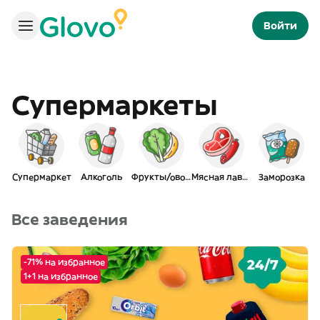
Войти
Супермаркеты
Супермаркет
Алкоголь
Фрукты/овощи
Мясная лавка
Заморозка
Все заведения
-71% на избранное
1+1 на избранное