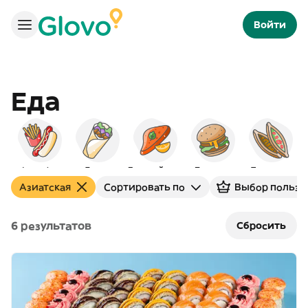
Войти
Еда
Фаст-фуд
Донер
Европейская
Бургеры
Турецкая
Азиатская
Сортировать по
Выбор пользо
6 результатов
Сбросить