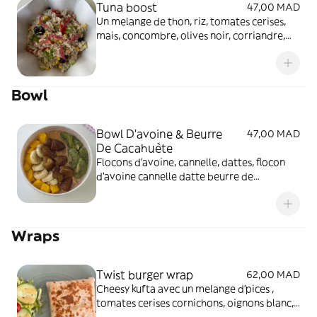
Tuna boost
47,00 MAD
Un melange de thon, riz, tomates cerises,
mais, concombre, olives noir, corriandre,
fromage rapé garni d’une sauce yaourt
mayo
Bowl
Bowl D'avoine & Beurre
47,00 MAD
De Cacahuète
Flocons d'avoine, cannelle, dattes, flocon
d'avoine cannelle datte beurre de
cacahuète paré de trois fruits de saisons
Wraps
Twist burger wrap
62,00 MAD
Cheesy kufta avec un melange d’pices ,
tomates cerises cornichons, oignons blanc,