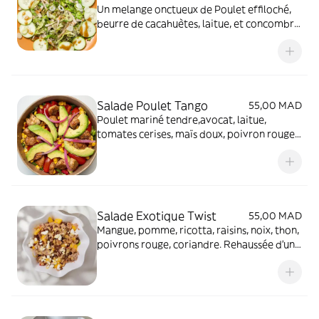
Un melange onctueux de Poulet effiloché,
beurre de cacahuètes, laitue, et concombre
dans une sauce au miel, citron parfumèe au
soja
Salade Poulet Tango
55,00 MAD
Poulet mariné tendre,avocat, laitue,
tomates cerises, maïs doux, poivron rouge,
oignons vinaigrette et une sauce maison au
yaourt
Salade Exotique Twist
55,00 MAD
Mangue, pomme, ricotta, raisins, noix, thon,
poivrons rouge, coriandre. Rehaussée d'une
sauce au miel