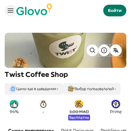
Войти
Twist Coffee Shop
Цены как в заведении ›
Выбор пользователей ›
-
94%
3,00 MAD
Prime
Бесплатно
Самое популярное
Petit Dejeuner
Protéine smo