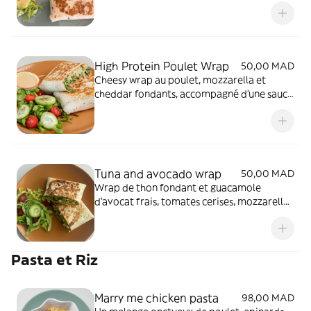
laitue, cheddar garni de sauce mayo yaourt
High Protein Poulet Wrap
50,00 MAD
Cheesy wrap au poulet, mozzarella et
cheddar fondants, accompagné d'une sauce
yaourt et une pointe de sauce piquante
servi avec une salade
Tuna and avocado wrap
50,00 MAD
Wrap de thon fondant et guacamole
d'avocat frais, tomates cerises, mozzarella,
laitue, et oignons rouges et un twist de
sauce piquante
Pasta et Riz
Marry me chicken pasta
98,00 MAD