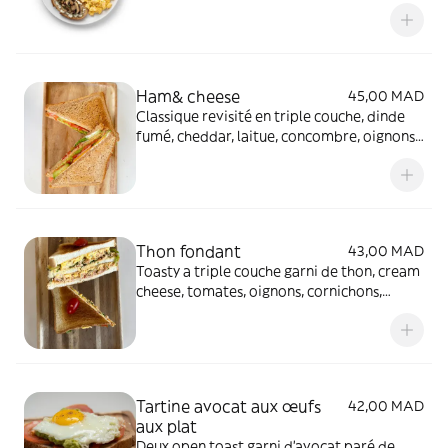
avec une salade de saison
Ham& cheese
45,00 MAD
Classique revisité en triple couche, dinde
fumé, cheddar, laitue, concombre, oignons
et tomates
Thon fondant
43,00 MAD
Toasty a triple couche garni de thon, cream
cheese, tomates, oignons, cornichons,
touche de harissa et Cheddar fondant,
laitue
Tartine avocat aux œufs
42,00 MAD
aux plat
Deux open toast garni d'avocat paré de