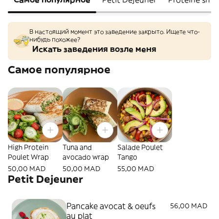
В настоящий момент это заведение закрыто. Ищете что-
нибудь похожее?
Искать заведения возле меня
Самое популярное
High Protein
Tuna and
Salade Poulet
Poulet Wrap
avocado wrap
Tango
50,00 MAD
50,00 MAD
55,00 MAD
Petit Dejeuner
Pancake avocat & oeufs
56,00 MAD
au plat