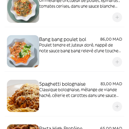
Un melange onctueux de poulet, epinards ,
tomates cerises, dans une sauce blanche
signature au parmesan
Bang bang poulet bol
86,00 MAD
Poulet tendre et juteux dorè, nappè de
note sauce bang bang relevè d'une touche
de sirasha, mèlange addictif de sucrè et
èpicè servi sur un lit de riz accompagnè de
concombre et carottes
Spaghetti bolognaise
83,00 MAD
Classique bolognaise, mèlange de viande
haché, cèlerie et carottes dans une sauce
bolognaise riche
Pasta High Protéine
65,00 MAD