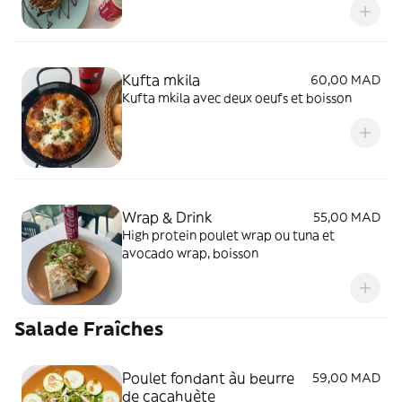
pancake, boisson
Kufta mkila
60,00 MAD
Kufta mkila avec deux oeufs et boisson
Wrap & Drink
55,00 MAD
High protein poulet wrap ou tuna et
avocado wrap, boisson
Salade Fraîches
Poulet fondant àu beurre
59,00 MAD
de cacahuète