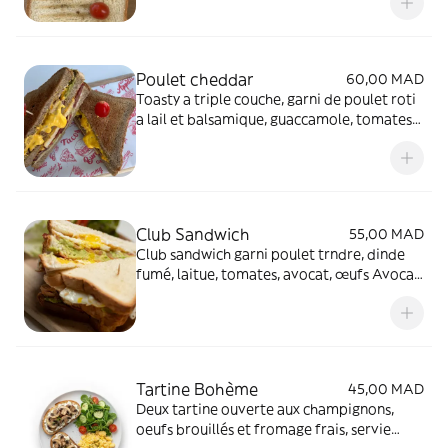
algerienne
Poulet cheddar
60,00 MAD
Toasty a triple couche, garni de poulet roti
a lail et balsamique, guaccamole, tomates
et cheddar fondant et cream cheese
Club Sandwich
55,00 MAD
Club sandwich garni poulet trndre, dinde
fumé, laitue, tomates, avocat, œufs Avocat
crémeux
Tartine Bohème
45,00 MAD
Deux tartine ouverte aux champignons,
oeufs brouillés et fromage frais, servie