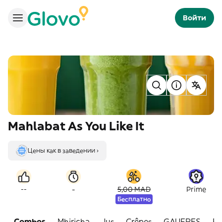
Войти
Mahlabat As You Like It
Цены как в заведении ›
-
--
5,00 MAD
Prime
Бесплатно
Combos
Mhiricha
Jus
Crêpes
GAUFRES
Be