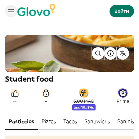
Войти
Student food
-
--
5,00 MAD
Prime
Бесплатно
Pasticcios
Pizzas
Tacos
Sandwichs
Paninis