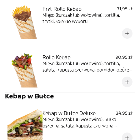
Fryt Rollo Kebap
31,95 zł
Mięso (kurczak lub wołowina), tortilla,
frytki, sosy do wyboru
Rollo Kebap
30,95 zł
Mięso (kurczak lub wołowina), tortilla,
sałata, kapusta czerwona, pomidor, ogórek,
cebula, sosy do wyboru
Kebap w Bułce
Kebap w Bułce Deluxe
34,95 zł
Mięso (kurczak lub wołowina), bułka
pszenna, sałata, kapusta czerwona,
pomidor, ogórek, cebula, oliwki, ser
sałatkowy, papryczki jalapeno, sosy do