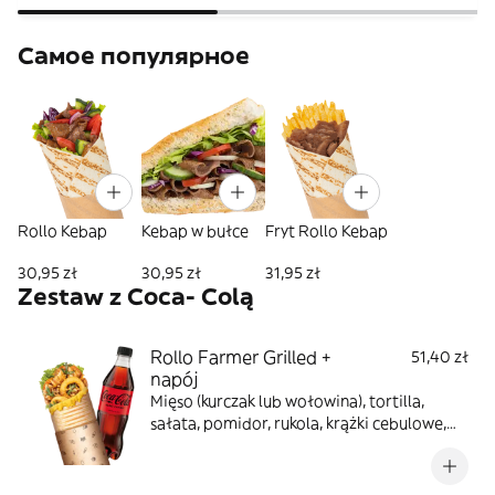
Самое популярное
Rollo Kebap
Kebap w bułce
Fryt Rollo Kebap
30,95 zł
30,95 zł
31,95 zł
Zestaw z Coca- Colą
Rollo Farmer Grilled +
51,40 zł
napój
Mięso (kurczak lub wołowina), tortilla,
sałata, pomidor, rukola, krążki cebulowe,
prażona cebula, sos farmerski, sos BBQ,
zapiekane z serem, napój do wyboru