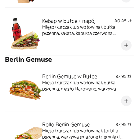
Kebap w bułce + napój
40,45 zł
Mięso (kurczak lub wołowina), bułka
pszenna, sałata, kapusta czerwona,
pomidor, ogórek, cebula, sosy do wyboru,
napój do wyboru
Berlin Gemuse
Berlin Gemuse w Bułce
37,95 zł
Mięso (kurczak lub wołowina), bułka
pszenna, masło klarowane, warzywa
smażone (ziemniaki, marchewka, papryka,
cukinia), ser turecki, sałata, pomidor,
ogórek, rukola, sosy (czosnkowy, ostry,
łagodny, jogurtowy, tzatziki), sos z granatu,
mięta, sumak
Rollo Berlin Gemuse
37,95 zł
Mięso (kurczak lub wołowina), tortilla
pszenna, warzywa smażone (ziemniaki,