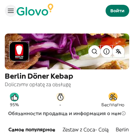
Войти
Berlin Döner Kebap
Doliczymy opłatę za obsługę
-
95%
Бесплатно
Обязанности продавца и информация о нем
Самое популярное
Zestaw z Coca- Colą
Berlin 