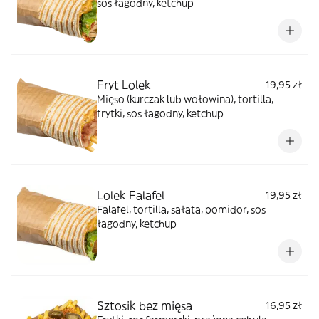
sos łagodny, ketchup
Fryt Lolek
19,95 zł
Mięso (kurczak lub wołowina), tortilla,
frytki, sos łagodny, ketchup
Lolek Falafel
19,95 zł
Falafel, tortilla, sałata, pomidor, sos
łagodny, ketchup
Sztosik bez mięsa
16,95 zł