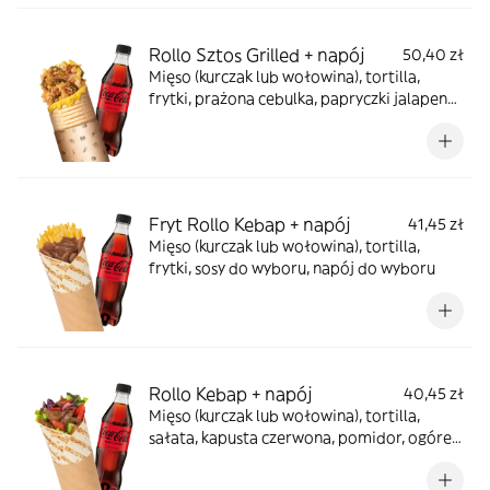
Rollo Sztos Grilled + napój
50,40 zł
Mięso (kurczak lub wołowina), tortilla,
frytki, prażona cebulka, papryczki jalapeno,
sos farmerski, zapiekane z serem, napój do
wyboru
Fryt Rollo Kebap + napój
41,45 zł
Mięso (kurczak lub wołowina), tortilla,
frytki, sosy do wyboru, napój do wyboru
Rollo Kebap + napój
40,45 zł
Mięso (kurczak lub wołowina), tortilla,
sałata, kapusta czerwona, pomidor, ogórek,
cebula, sosy do wyboru, napój do wyboru