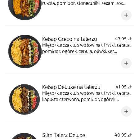
rukola, pomidor, słonecznik i sezam, sos
winegret, sos balsamico, sos jogurtowy
Kebap Greco na talerzu
43,95 zł
Mięso (kurczak lub wołowina), frytki, sałata,
pomidor, ogórek, cebula, oliwki, ser
sałatkowy, sos winegret, sos tzatziki,
przyprawa grecka
Kebap DeLuxe na talerzu
41,95 zł
Mięso (kurczak lub wołowina), frytki, sałata,
kapusta czerwona, pomidor, ogórek,
cebula, oliwki, jalapeno, ser sałatkowy, sos
winegret, sosy do wyboru
Slim Talerz Deluxe
40,95 zł