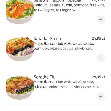
Halloumi, sałata, rukola, pomidor, żurawina,
sos winegret, sos łagodny
Sałatka Greco
24,95 zł
Mięso (kurczak lub wołowina), sałata,
pomidor, ogórek, cebula, oliwki, ser
sałatkowy, sos winegret, sos tzatziki,
posypka greco
Sałatka Fit
24,95 zł
Mięso (kurczak lub wołowina), sałata,
rukola, pomidor, sezam i słonecznik, sos
winegret, sos balsamico, sos jogurtowy