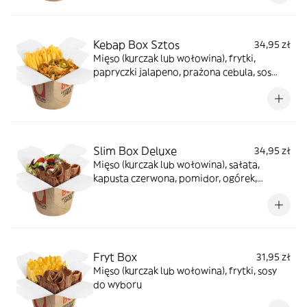
Kebap Box Sztos
34,95 zł
Mięso (kurczak lub wołowina), frytki,
papryczki jalapeno, prażona cebula, sos
farmerski
Slim Box Deluxe
34,95 zł
Mięso (kurczak lub wołowina), sałata,
kapusta czerwona, pomidor, ogórek,
cebula, oliwki, ser sałatkowy, jalapeno, sosy
do wyboru
Fryt Box
31,95 zł
Mięso (kurczak lub wołowina), frytki, sosy
do wyboru