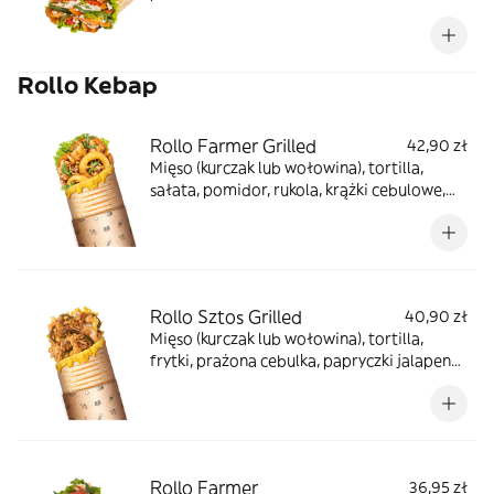
marchewka, papryka, cukinia), ser turecki,
sałata, pomidor, ogórek, rukola, sosy
(czosnkowy, ostry, łagodny, jogurtowy,
Rollo Kebap
tzatziki), sos z granatu, mięta, sumak
Rollo Farmer Grilled
42,90 zł
Mięso (kurczak lub wołowina), tortilla,
sałata, pomidor, rukola, krążki cebulowe,
prażona cebula, sos farmerski, sos BBQ,
zapiekane z serem
Rollo Sztos Grilled
40,90 zł
Mięso (kurczak lub wołowina), tortilla,
frytki, prażona cebulka, papryczki jalapeno,
sos farmerski, zapiekane z serem
Rollo Farmer
36,95 zł