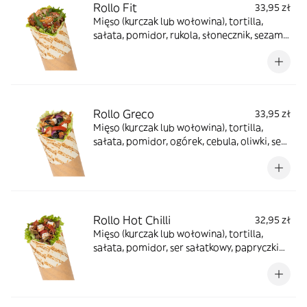
Rollo Fit
33,95 zł
Mięso (kurczak lub wołowina), tortilla,
sałata, pomidor, rukola, słonecznik, sezam,
sos jogurtowy, sos winegret, sos balsamico
Rollo Greco
33,95 zł
Mięso (kurczak lub wołowina), tortilla,
sałata, pomidor, ogórek, cebula, oliwki, ser
sałatkowy, sos tzatziki, przyprawa grecka
Rollo Hot Chilli
32,95 zł
Mięso (kurczak lub wołowina), tortilla,
sałata, pomidor, ser sałatkowy, papryczki
jalapeno, ostre przyprawy, sos sriracha, sos
ostry, sos łagodny