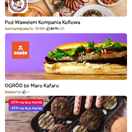
Pod Wawelem Kompania Kuflowa
Запланировать: 12:00
84%
(28)
OGRÓD by Maro Kafaro
Закрыто
--
-25% на все меню
-35% на все меню