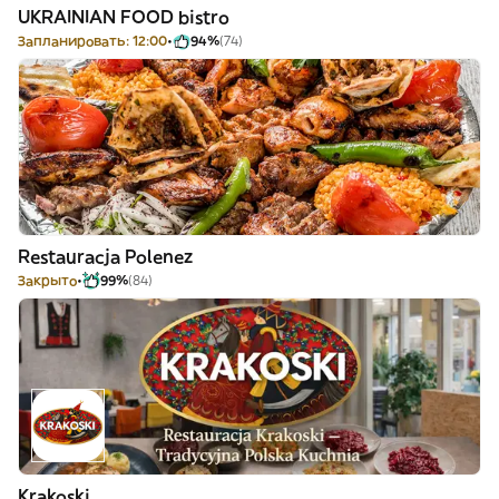
UKRAINIAN FOOD bistro
Запланировать: 12:00
94%
(74)
Restauracja Polenez
Закрыто
99%
(84)
Krakoski