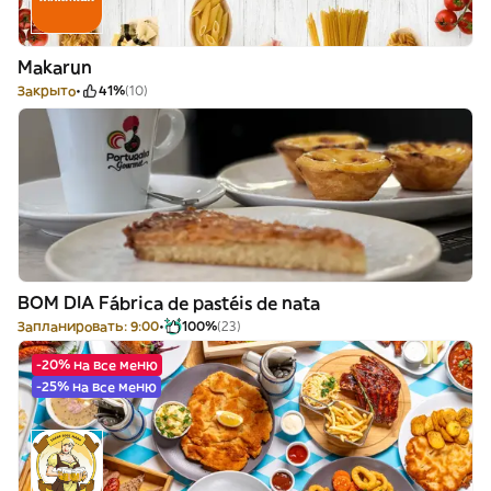
Makarun
Закрыто
41%
(10)
BOM DIA Fábrica de pastéis de nata
Запланировать: 9:00
100%
(23)
-20% на все меню
-25% на все меню