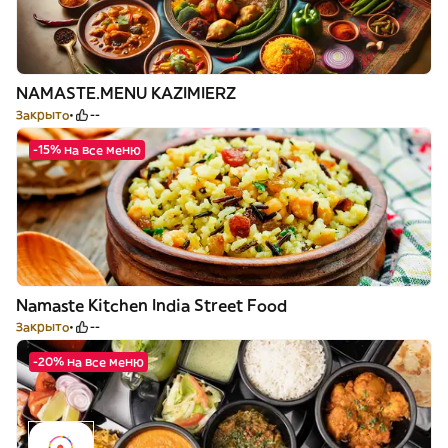
NAMASTE.MENU KAZIMIERZ
Закрыто
--
-15% на все меню
Namaste Kitchen India Street Food
Закрыто
--
-20% на все меню