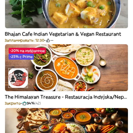
Bhajan Cafe Indian Vegetarian & Vegan Restaurant
Запланировать: 12:30
--
-20% на избранное
-25% с Prime
The Himalayan Treasure - Restauracja Indyjska/Nepalska
Закрыто
94%
(42)