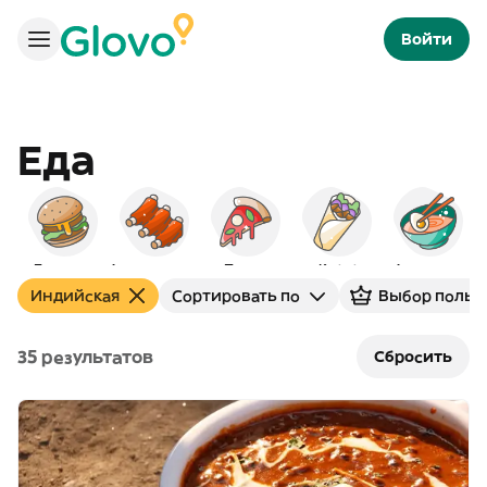
Войти
Еда
Бургеры
Американская
Пицца
Кебаб
Азиатская
Индийская
Сортировать по
Выбор польз
35 результатов
Сбросить