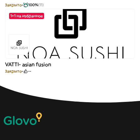
Закрыто
100%
(11)
1+1 на избранное
VATTI- asian fusion
Закрыто
--