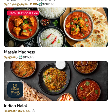
Запланировать: 11:00
97%
(177)
-20% на избранное
Masala Madness
Закрыто
98%
(40)
Indian Halal
Закрыто до 12:00
--