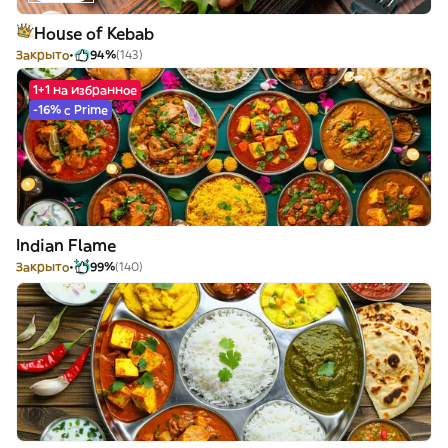
House of Kebab
Закрыто
94%
(143)
1+1 на избранное
-16% с Prime
Indian Flame
Закрыто
99%
(140)