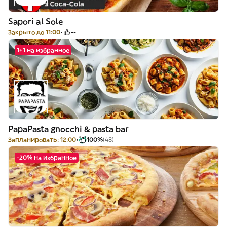
Sapori аl Sole
Закрыто до 11:00
--
1+1 на избранное
PapaPasta gnocchi & pasta bar
Запланировать: 12:00
100%
(48)
-20% на избранное