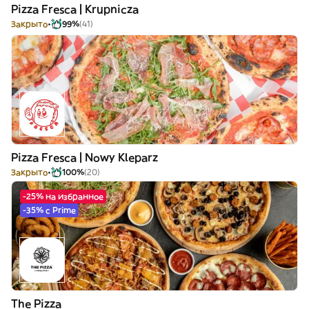
Pizza Fresca | Krupnicza
Закрыто
99%
(41)
Pizza Fresca | Nowy Kleparz
Закрыто
100%
(20)
-25% на избранное
-35% с Prime
The Pizza