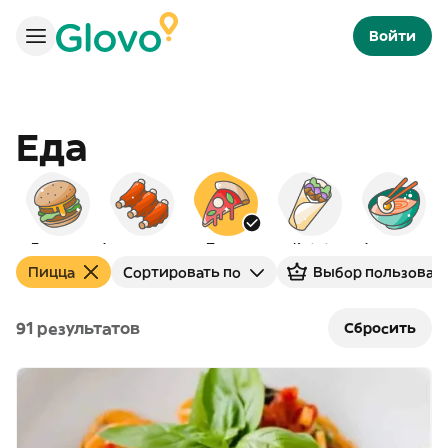
Войти
Еда
Бургеры
Американская
Пицца
Кебаб
Азиатская
Пицца
Сортировать по
Выбор пользоват
91 результатов
Сбросить