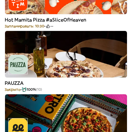
Hot Mamita Pizza #aSliceOfHeaven
Запланировать: 10:30
--
PAUZZA
Закрыто
100%
(10)