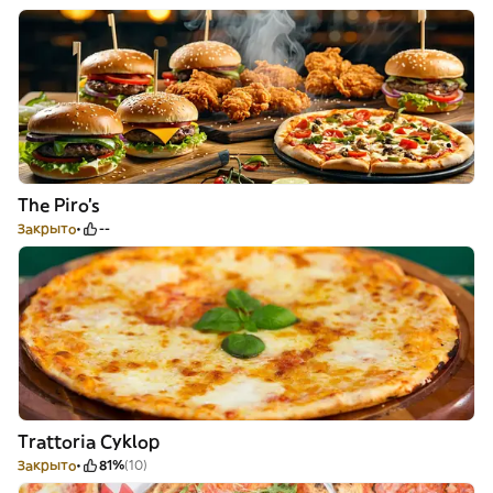
The Piro's
Закрыто
--
Trattoria Cyklop
Закрыто
81%
(10)