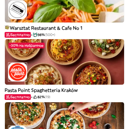
Warsztat Restaurant & Cafe No 1
Бесплатно
98%
(500+)
-30% на избранное
Pasta Point Spaghetteria Kraków
Бесплатно
82%
(19)