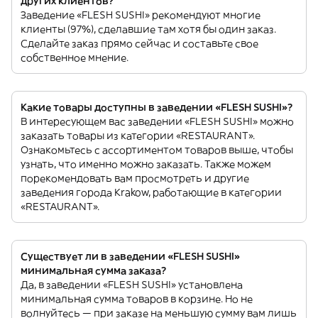
других клиентов?
Заведение «FLESH SUSHI» рекомендуют многие
клиенты (97%), сделавшие там хотя бы один заказ.
Сделайте заказ прямо сейчас и составьте свое
собственное мнение.
Какие товары доступны в заведении «FLESH SUSHI»?
В интересующем вас заведении «FLESH SUSHI» можно
заказать товары из категории «RESTAURANT».
Ознакомьтесь с ассортиментом товаров выше, чтобы
узнать, что именно можно заказать. Также можем
порекомендовать вам просмотреть и другие
заведения города Krakow, работающие в категории
«RESTAURANT».
Существует ли в заведении «FLESH SUSHI»
минимальная сумма заказа?
Да, в заведении «FLESH SUSHI» установлена
минимальная сумма товаров в корзине. Но не
волнуйтесь — при заказе на меньшую сумму вам лишь