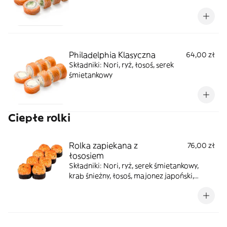
Philadelphia Klasyczna
64,00 zł
Składniki: Nori, ryż, łosoś, serek
śmietankowy
Ciepłe rolki
Rolka zapiekana z
76,00 zł
łososiem
Składniki: Nori, ryż, serek śmietankowy,
krab śnieżny, łosoś, majonez japoński,
masago pomarańczowe, szczypiorek