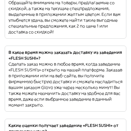
Обращайте внимание на товары, предлагаемые со
скидкой, а также на текущие спецпредложения,
выделенные в приложении желтым цветом. Если вам
улыбнется удача, вы сможете найти такие выгодные
специальные предложения, как 2 по цене 1 или
доставка со скидкой!
В какое время можно заказать доставку из заведения
«FLESH SUSHI»?
Сделать заказ можно в любое время, когда заведение
«FLESH SUSHI’s» открыто на нашей платформе. Заказав
в приложении или на веб-сайте, вы получите
фирменную быструю доставку и сможете насладиться
вашим заказом Glovo уже через несколько минут! Вы
также можете назначить доставку на удобное для вас
время, даже если выбранное заведение в данный
момент закрыто.
Какие оценки получает заведение «FLESH SUSHI» от