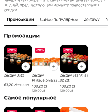
Зачеркнутая цифра — это самая низкая цена за период в
30 дней, предшествующий моменту предоставления
скидки
Промоакции
Самое популярное
Zestawy
Na
Промоакции
-20%
-20%
-20%
Zestaw Blitz
Zestaw
Zestaw Szanghaj
Philadelphia 32
32 szt.
63,20 zł
79,00 zł
szt.
103,20 zł
103,20 zł
129,00 zł
129,00 zł
Самое популярное