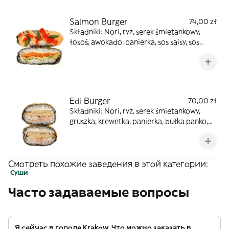
Salmon Burger
74,00 zł
Składniki: Nori, ryż, serek śmietankowy,
łosoś, awokado, panierka, sos saisy, sos
unagi, pomarańczowa ikra masago, cebula
zielona
Edi Burger
70,00 zł
Składniki: Nori, ryż, serek śmietankowy,
gruszka, krewetka, panierka, bułka panko,
sos unagi
Смотреть похожие заведения в этой категории:
Суши
Часто задаваемые вопросы
Я сейчас в городе Krakow. Что можно заказать в