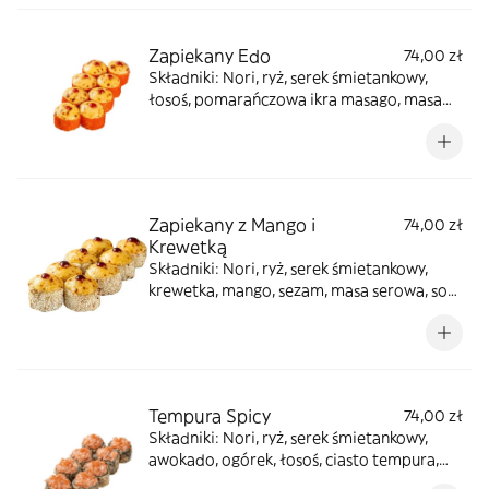
Zapiekany Edo
74,00 zł
Składniki: Nori, ryż, serek śmietankowy,
łosoś, pomarańczowa ikra masago, masa
serowa, sos sriracha
Zapiekany z Mango i
74,00 zł
Krewetką
Składniki: Nori, ryż, serek śmietankowy,
krewetka, mango, sezam, masa serowa, sos
unagi
Tempura Spicy
74,00 zł
Składniki: Nori, ryż, serek śmietankowy,
awokado, ogórek, łosoś, ciasto tempura,
bułka panko, pomarańczowa ikra, sos spicy