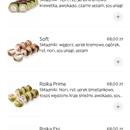
krewetka, awokado, czarny sezam, sos unagi
Soft
68,00 zł
Składniki: węgorz, serek kremowy, ogórek,
ryż, nori, sos unagi, sezam
Rolka Prime
68,00 zł
Składniki: Nori, ryż, serek śmietankowy,
łosoś wędzony, krab śnieżny, awokado, sos
unagi
Rolka Ebi
68,00 zł