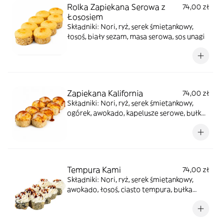
Rolka Zapiekana Serowa z
74,00 zł
Łososiem
Składniki: Nori, ryż, serek śmietankowy,
łosoś, biały sezam, masa serowa, sos unagi
Zapiekana Kalifornia
74,00 zł
Składniki: Nori, ryż, serek śmietankowy,
ogórek, awokado, kapelusze serowe, bułka
panko, sos unagi, sos orzechowy
Tempura Kami
74,00 zł
Składniki: Nori, ryż, serek śmietankowy,
awokado, łosoś, ciasto tempura, bułka
panko, sos unagi, pomarańczowa ikra
masago