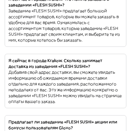
заведении «FLESH SUSHI»?
Заведение «FLESH SUSHI» предлагает большой
ассортимент товаров, которые вы можете заказать в
удобное для вас время. Ознакомьтесь с
ассортиментом товаров, которые заведение «FLESH
SUSHI» предлагает своим клиентам, и выберите те из
них, которые хотелось бы заказать.
Я сейчас в городе Krakow. Сколько занимает
доставка из заведения «FLESH SUSHI»?
Добавив свой адрес доставки, вы сможете увидеть
информацию об ожидаемом времени доставки
отдельно для каждого заведения, расположенного
неподалеку от вас. Эту же информацию конкретно о
заведении «FLESH SUSHI» можно увидеть на странице
оплаты вашего заказа.
Предлагает ли заведение «FLESH SUSHI» акции или
бонусы пользователям Glovo?