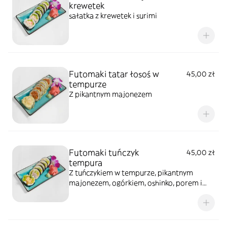
krewetek
sałatka z krewetek i surimi
Futomaki tatar łosoś w
45,00 zł
tempurze
Z pikantnym majonezem
Futomaki tuńczyk
45,00 zł
tempura
Z tuńczykiem w tempurze, pikantnym
majonezem, ogórkiem, oshinko, porem i
sałatą