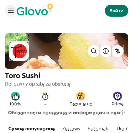
Войти
Toro Sushi
Doliczymy opłatę za obsługę
-
100%
Бесплатно
Prime
Обязанности продавца и информация о нем
Самое популярное
Zestawy
Futomaki
Uramak