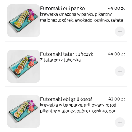
Futomaki ebi panko
44,00 zł
krewetka smażona w panko, pikantny
majonez ,ogórek, awokado, oshinko, sałata
Futomaki tatar tuńczyk
44,00 zł
Z tatarem z tuńczyka
Futomaki ebi grill łosoś
43,00 zł
krewetka w tempurze, grillowany łosoś ,
pikantny majonez, ogórek, oshinko, por,
sałata) całość polana sosem teriyaki,
posypana sezamem