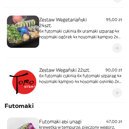
Zestaw Wegetariański
95,00 zł
24szt.
6x futomaki cukinia 8x uramaki szparag 4x
hosomaki ogórek 4x hosomaki kampyo 2x
nigiri tamago
Zestaw Wegański 22szt.
90,00 zł
6x futomaki cukinia 6x futomaki szparag 4x
hosomaki kampyo 4x hosomaki oshinko 2x
nigiri awokado
Futomaki
Futomaki ebi unagi
47,00 zł
krewetka w tempurze, pieczony węgorz,