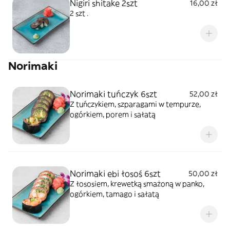
Nigiri shitake 2szt
16,00 zł
2 szt .
Norimaki
Norimaki tuńczyk 6szt
52,00 zł
Z tuńczykiem, szparagami w tempurze,
ogórkiem, porem i sałatą
Norimaki ebi łosoś 6szt
50,00 zł
Z łososiem, krewetką smażoną w panko,
ogórkiem, tamago i sałatą