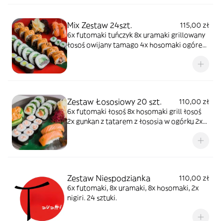
Mix Zestaw 24szt.
115,00 zł
6x futomaki tuńczyk 8x uramaki grillowany
łosoś owijany tamago 4x hosomaki ogórek
4x hosomaki oshinko 2x nigiri łosoś
Zestaw Łososiowy 20 szt.
110,00 zł
6x futomaki łosoś 8x hosomaki grill łosoś
2x gunkan z tatarem z łososia w ogórku 2x
nigiri gravadlax 2x nigiri karakuchi
Zestaw Niespodzianka
110,00 zł
6x futomaki, 8x uramaki, 8x hosomaki, 2x
nigiri. 24 sztuki.