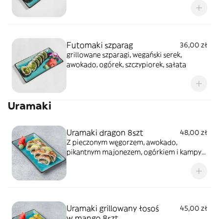
Futomaki szparag
36,00 zł
grillowane szparagi, wegański serek,
awokado, ogórek, szczypiorek, sałata
Uramaki
Uramaki dragon 8szt
48,00 zł
Z pieczonym węgorzem, awokado,
pikantnym majonezem, ogórkiem i kampyo,
całość polana sosem teriyaki i posypana
sezamem
Uramaki grillowany łosoś
45,00 zł
w mango 8szt