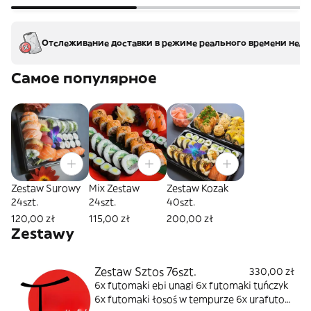
Отслеживание доставки в режиме реального времени недо
Самое популярное
Zestaw Surowy
Mix Zestaw
Zestaw Kozak
24szt.
24szt.
40szt.
120,00 zł
115,00 zł
200,00 zł
Zestawy
Zestaw Sztos 76szt.
330,00 zł
6x futomaki ebi unagi 6x futomaki tuńczyk
6x futomaki łosoś w tempurze 6x urafuto