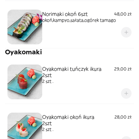
Norimaki okoń 6szt
48,00 zł
okoń,kampyo,sałata,ogórek tamago
Oyakomaki
Oyakomaki tuńczyk ikura
29,00 zł
2szt
2 szt .
Oyakomaki okoń ikura
28,00 zł
2szt
2 szt .