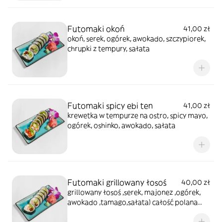
Futomaki okoń
41,00 zł
okoń, serek, ogórek, awokado, szczypiorek,
chrupki z tempury, sałata
Futomaki spicy ebi ten
41,00 zł
krewetka w tempurze na ostro, spicy mayo,
ogórek, oshinko, awokado, sałata
Futomaki grillowany łosoś
40,00 zł
grillowany łosoś ,serek, majonez ,ogórek,
awokado ,tamago,sałata) całość polana
sosem teriyaki posypana sezamem