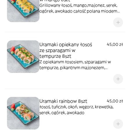
Grillowany łosoś, mango,majonez, serek,
ogórek, awokado całość polana miodem
truflowym, posypana pistacjami
Uramaki opiekany łosoś
45,00 zł
ze szparagami w
tempurze 8szt
Z opiekanym łososiem, szparagami w
tempurze, pikantnym majonezem,
ogórkiem, oshinko i szczypiorkiem
Uramaki rainbow 8szt
45,00 zł
łosoś, tuńczyk, okoń, węgorz, krewetka,
serek, ogórek, awokado