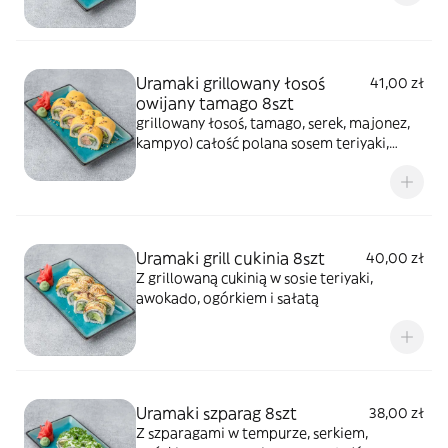
Uramaki grillowany łosoś
41,00 zł
owijany tamago 8szt
grillowany łosoś, tamago, serek, majonez,
kampyo) całość polana sosem teriyaki,
posypana sezamem
Uramaki grill cukinia 8szt
40,00 zł
Z grillowaną cukinią w sosie teriyaki,
awokado, ogórkiem i sałatą
Uramaki szparag 8szt
38,00 zł
Z szparagami w tempurze, serkiem,