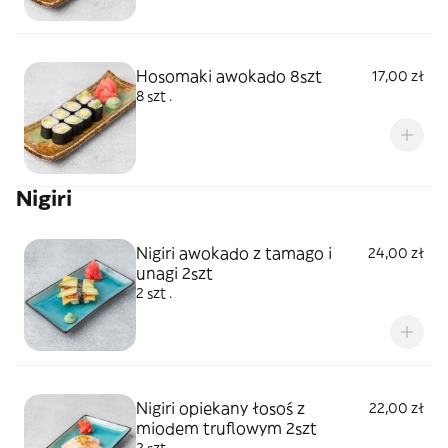
Hosomaki awokado 8szt
17,00 zł
8 szt .
Nigiri
Nigiri awokado z tamago i
24,00 zł
unagi 2szt
2 szt .
Nigiri opiekany łosoś z
22,00 zł
miodem truflowym 2szt