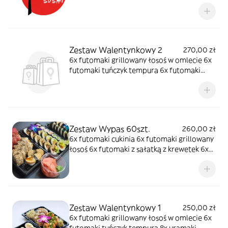
ebi łosoś 8x uramaki rainbow 8x uramaki
szparag 8x uramaki gravadlax 8x hosomaki
łosoś 8x hosomaki oshinko 8x hosomaki
ogórek 2x gunkan tatar łosoś w ogórku, 2x
nigiri
Zestaw Walentynkowy 2
270,00 zł
6x futomaki grillowany łosoś w omlecie 6x
futomaki tuńczyk tempura 6x futomaki
łosoś 8x uramaki grillowany łosoś w mango
8x uramaki łosoś 8x uramaki ebi ten 8x
hosomaki ogórek 2x gunkanmaki tatar
łosoś w ogórku
Zestaw Wypas 60szt.
260,00 zł
6x futomaki cukinia 6x futomaki grillowany
łosoś 6x futomaki z sałatką z krewetek 6x
futomaki soft-shell crabs 8x uramaki ebi
ten 8x uramaki tuńczyk 8x hosomaki surimi
8x hosomaki ogórek 2x nigiri tamago 2x
nigiri łosoś
Zestaw Walentynkowy 1
250,00 zł
6x futomaki grillowany łosoś w omlecie 6x