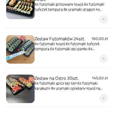
6x futomaki grillowany łosoś 6x futomaki
tuńczyk tempura 8x uramaki dragon 4x
hosomaki kampyo 4x hosomaki ogórek 2x
gunkan z sałatką z krewetek w omlecie
Zestaw Futomaków 24szt.
160,00 zł
6x futomaki łosoś 6x futomaki tuńczyk
tempura 6x futomaki ebi panko 6x
futomaki cukinia
Zestaw na Ostro 30szt.
145,00 zł
6x futomaki spicy ebi ten 6x futomaki
karakuchi 8x uramaki opiekany łosoś na
ostro 8x hosomaki spicy tuna 2x nigiri spicy
tuna