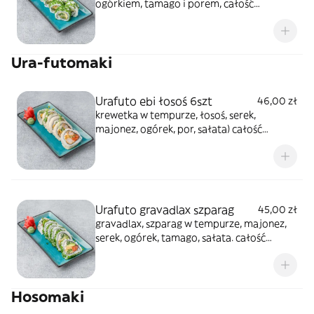
ogórkiem, tamago i porem, całość
posypana szczypiorkiem
Ura-futomaki
Urafuto ebi łosoś 6szt
46,00 zł
krewetka w tempurze, łosoś, serek,
majonez, ogórek, por, sałata) całość
posypana sezamem
Urafuto gravadlax szparag
45,00 zł
gravadlax, szparag w tempurze, majonez,
serek, ogórek, tamago, sałata. całość
posypana chrupkami z tempury
Hosomaki