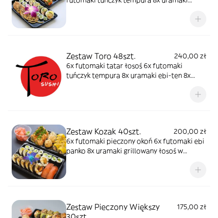
futomaki tuńczyk tempura 8x uramaki
łosoś 8x uramaki ebi ten 8x hosomaki
ogórek
Zestaw Toro 48szt.
240,00 zł
6x futomaki tatar łosoś 6x futomaki
tuńczyk tempura 8x uramaki ebi-ten 8x
uramaki rainbow 8x uramaki grillowany
łosoś owijany tamago 8x hosomaki tuńczyk
2x nigiri opiekany łosoś 2x nigiri ebi
Zestaw Kozak 40szt.
200,00 zł
6x futomaki pieczony okoń 6x futomaki ebi
panko 8x uramaki grillowany łosoś w
mango 8x uramaki opiekany łosoś ze
szparagami 8x hosomaki awokado 2x
gunkan z sałatką z krewetek w omlecie 2x
nigiri gravadlax
Zestaw Pieczony Większy
175,00 zł
30szt.