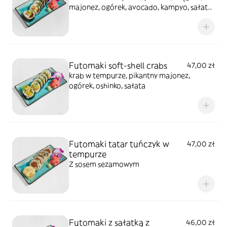
majonez, ogórek, avocado, kampyo, sałata)
całość polana sosem teriyaki, posypana
sezamem
Futomaki soft-shell crabs
47,00 zł
krab w tempurze, pikantny majonez,
ogórek, oshinko, sałata
Futomaki tatar tuńczyk w
47,00 zł
tempurze
Z sosem sezamowym
Futomaki z sałatką z
46,00 zł