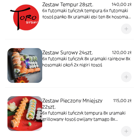
Zestaw Tempur 28szt.
140,00 zł
6x futomaki tuńczyk tempura 6x futomaki
łosoś panko 8x uramaki ebi ten 8x hosomaki
surimi panko
Zestaw Surowy 24szt.
120,00 zł
6x futomaki tuńczyk 8x uramaki rainbow 8x
hosomaki okoń 2x nigiri łosoś
Zestaw Pieczony Mniejszy
115,00 zł
22szt.
6x futomaki tuńczyk tempura 8x uramaki
grillowany łosoś owijany tamago 8x
hosomaki surimi