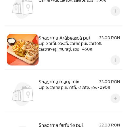
Carne vită, cartofi, salate, sos - 350g
Shaorma Arăbească pui
33,00 RON
Lipie arăbească, carne pui, cartofi,
castraveți muraţi, sos - 450g
Shaorma mare mix
33,00 RON
Lipie, carne pui, vită, salate, sos - 290g
Shaorma farfurie pui
32,00 RON