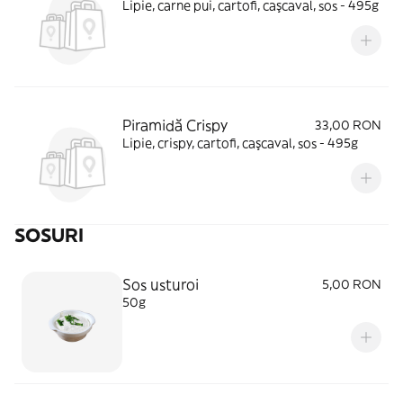
Lipie, carne pui, cartofi, caşcaval, sos - 495g
Piramidă Crispy
33,00 RON
Lipie, crispy, cartofi, caşcaval, sos - 495g
SOSURI
Sos usturoi
5,00 RON
50g