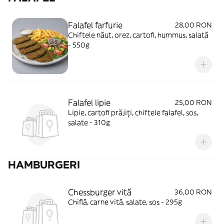
Falafel farfurie
28,00 RON
Chiftele năut, orez, cartofi, hummus, salată
- 550g
Falafel lipie
25,00 RON
Lipie, cartofi prăjiți, chiftele falafel, sos,
salate - 310g
HAMBURGERI
Chessburger vită
36,00 RON
Chiflă, carne vită, salate, sos - 295g