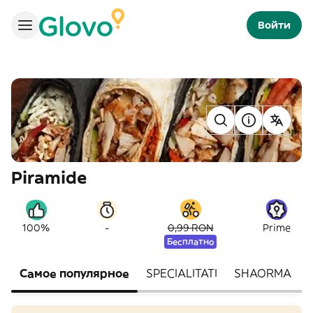
Войти
Piramide
-
100%
0,99 RON
Prime
Бесплатно
Самое популярное
SPECIALITATI
SHAORMA