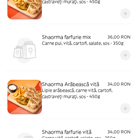
castraveți muraţi, sos - 450g
Shaorma farfurie mix
36,00 RON
Carne pui, vită, cartofi, salate, sos - 350g
Shaorma Arăbească vită
34,00 RON
Lipie arăbească, carne vită, cartofi,
castraveți muraţi, sos - 450g
Shaorma farfurie vită
34,00 RON