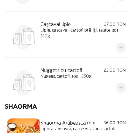
Cașcaval lipie
27,00 RON
Lipie, caşcaval, cartofi prăjiți, salate, sos -
310g
Nuggets cu cartofi
22,00 RON
Nugees, cartofi, sos - 350g
SHAORMA
Shaorma Arăbească mix
36,00 RON
Lipie arăbească, carne vită, pui, cartofi,