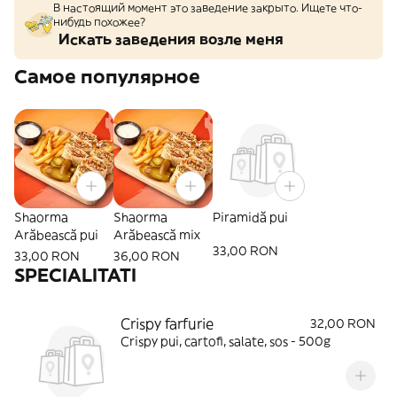
В настоящий момент это заведение закрыто. Ищете что-
нибудь похожее?
Искать заведения возле меня
Самое популярное
Shaorma
Shaorma
Piramidă pui
Arăbească pui
Arăbească mix
33,00 RON
33,00 RON
36,00 RON
SPECIALITATI
Crispy farfurie
32,00 RON
Crispy pui, cartofi, salate, sos - 500g