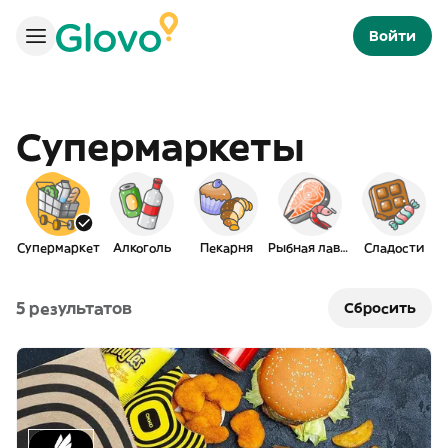
Войти
Супермаркеты
Супермаркет
Алкоголь
Пекарня
Рыбная лавка
Сладости
5 результатов
Сбросить