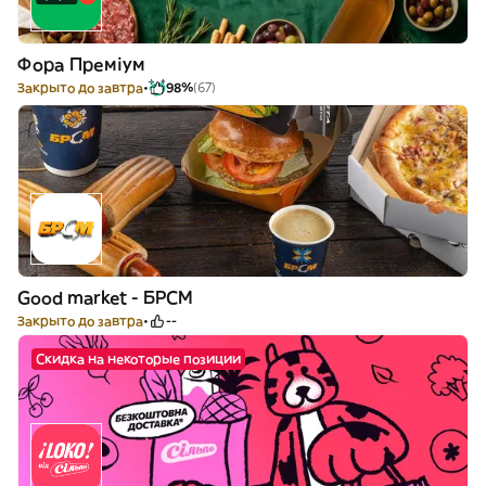
Фора Преміум
Закрыто до завтра
98%
(67)
Good market - БРСМ
Закрыто до завтра
--
Скидка на некоторые позиции