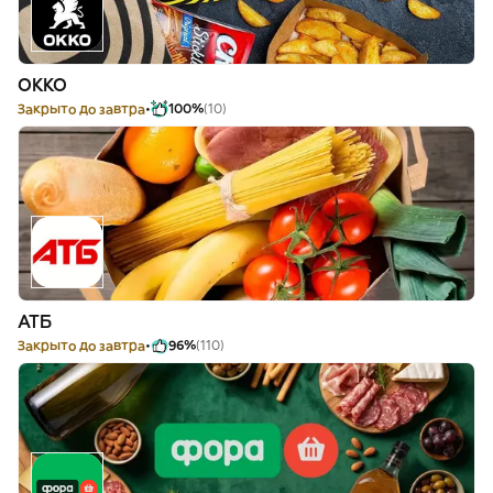
OKKO
Закрыто до завтра
100%
(10)
АТБ
Закрыто до завтра
96%
(110)