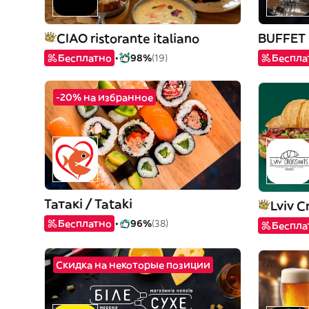
CIAO ristorante italiano
BUFFET p
Бесплатно
98%
(19)
Беспла
-20% на избранное
Татакі / Tataki
Lviv C
Бесплатно
96%
(38)
Беспла
Скидка на некоторые позиции