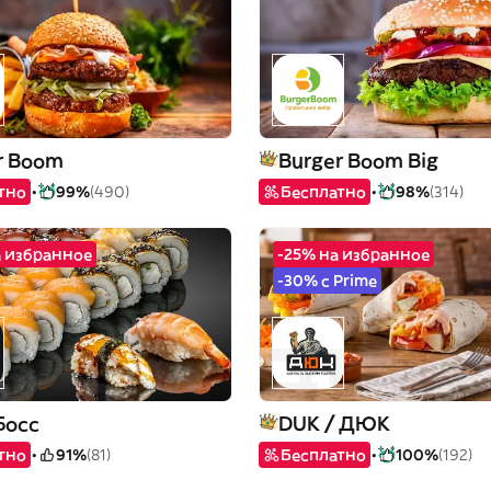
r Boom
Burger Boom Big
тно
99%
(490)
Бесплатно
98%
(314)
а избранное
-25% на избранное
-30% с Prime
Босс
DUK / ДЮК
тно
91%
(81)
Бесплатно
100%
(192)