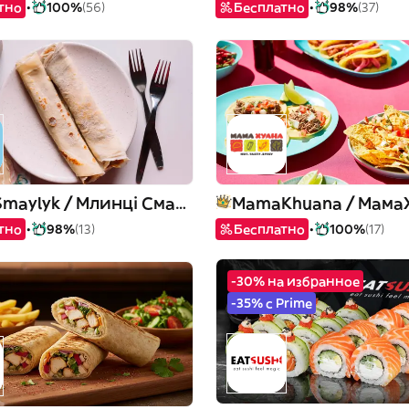
тно
100%
(56)
Бесплатно
98%
(37)
Mlyntsi Smaylyk / Млинці Смайлик
MamaKhuana / Мама
тно
98%
(13)
Бесплатно
100%
(17)
-30% на избранное
-35% с Prime