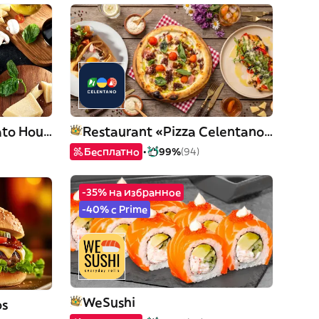
Pizza Celentano/ Potato House/ Піца Челентано/Картопляна хата
Restaurant «Pizza Celentano» / Ресторан «Піца Челентано»
Бесплатно
99%
(94)
-35% на избранное
-40% с Prime
WeSushi
os