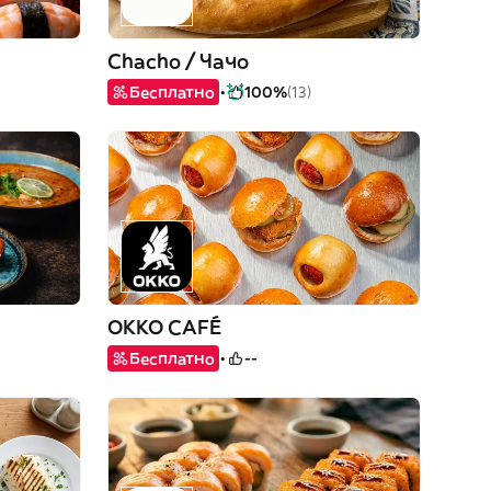
Chacho / Чачо
Бесплатно
100%
(13)
OKKO CAFÉ
Бесплатно
--