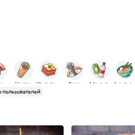
ца
Шаурма
Итальянская
Суши
Алкоголь
Азиатска
 пользователей