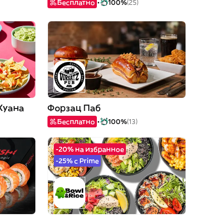
Бесплатно
100%
(25)
Хуана
Форзац Паб
Бесплатно
100%
(13)
-20% на избранное
-25% с Prime