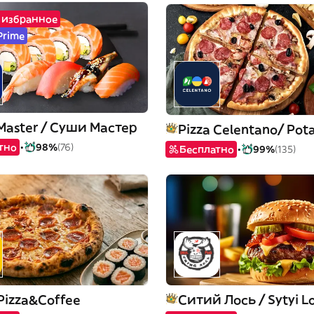
а избранное
Prime
 Master / Суши Мастер
тно
98%
(76)
Бесплатно
99%
(135)
 Pizza&Coffee
Ситий Лось / Sytyi L