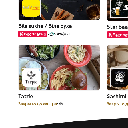
Bile sukhe / Біле сухе
Star bee
Бесплатно
94%
(47)
Беспла
Tatrie
Sashimi 
Закрыто до завтра
--
Закрыто д