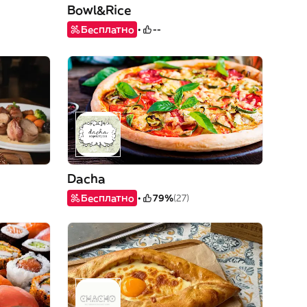
Bowl&Rice
Бесплатно
--
Dacha
Бесплатно
79%
(27)