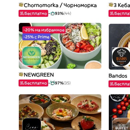
Chornomorka / Чорноморка
3 Кеб
Бесплатно
93%
(44)
Беспла
-20% на избранное
-25% с Prime
NEWGREEN
Bandos
Бесплатно
97%
(35)
Беспла