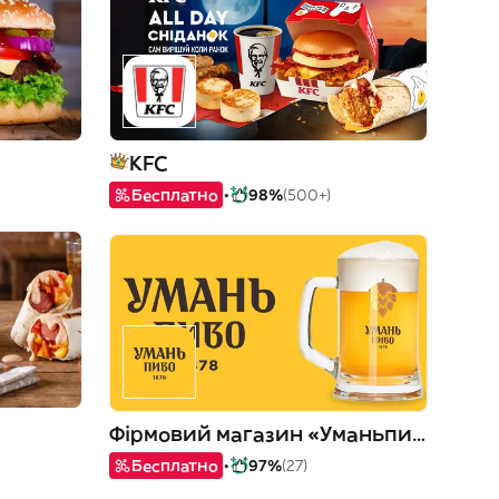
KFC
Бесплатно
98%
(500+)
Фірмовий магазин «Уманьпиво»
Бесплатно
97%
(27)