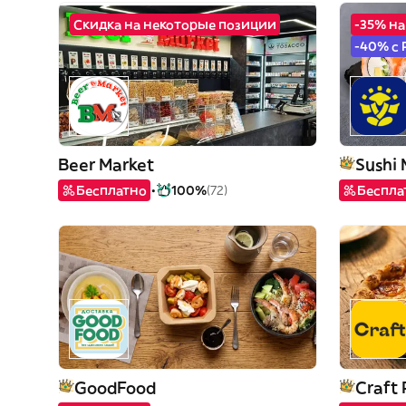
Скидка на некоторые позиции
-35% н
-40% с 
Beer Market
Sushi
Бесплатно
100%
(72)
Беспла
GoodFood
Craft