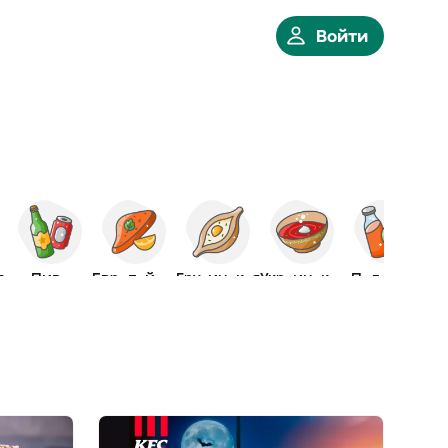
Войти
я
Пиво
Европейская
Грузинская
Украинская
Полезное