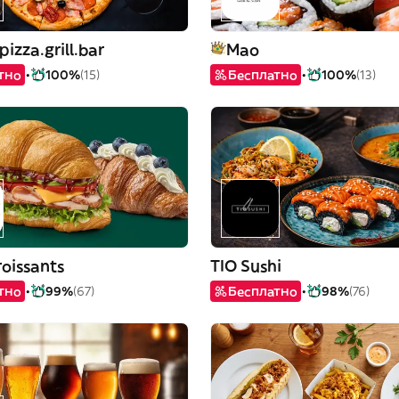
izza.grill.bar
Mao
тно
100%
(15)
Бесплатно
100%
(13)
roissants
TIO Sushi
тно
99%
(67)
Бесплатно
98%
(76)