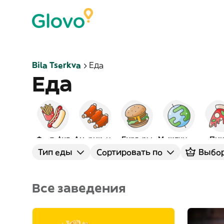
Bila Tserkva
Еда
Еда
Фаст-фуд
Американская
Бургеры
Международная
Пиц
Тип еды
Сортировать по
Выбор
Все заведения