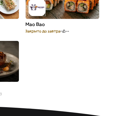
Mao Bao
Закрыто до завтра
--
2)