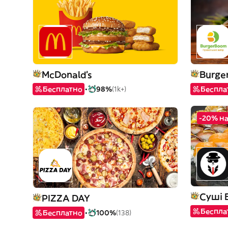
McDonald's
Burge
Бесплатно
98%
(1k+)
Беспла
-20% н
Суші 
PIZZA DAY
Беспла
Бесплатно
100%
(138)