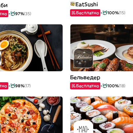
EatSushi
аби
Бесплатно
100%
(15)
тно
97%
(35)
Бельведер
тно
98%
(17)
Бесплатно
100%
(18)