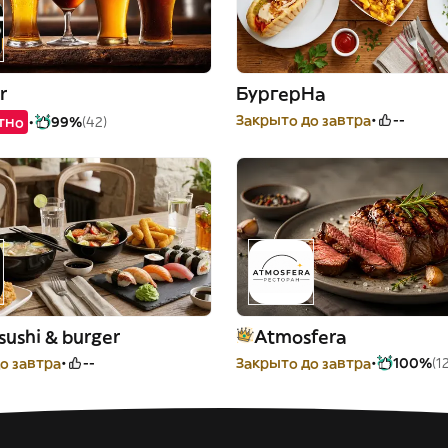
r
БургерНа
Закрыто до завтра
--
тно
99%
(42)
sushi & burger
Atmosfera
о завтра
--
Закрыто до завтра
100%
(1