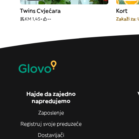
Twins Cvjećara
Kort
KM 1,45
--
Zakaži za:
Hajde da zajedno
napredujemo
Zaposlenje
Registruj svoje preduzeće
Dostavljači