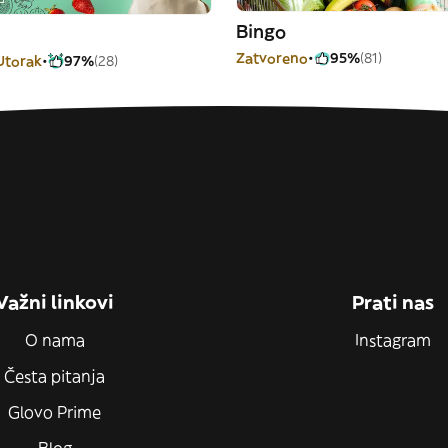
Bingo
Zatvoreno
95%
(81)
 Utorak
97%
(28)
Važni linkovi
Prati nas
O nama
Instagram
Česta pitanja
Glovo Prime