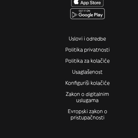
Uslovi i odredbe
Politika privatnosti
Politika za kolačiće
Usaglašenost
Konfiguriši kolačiće
Zakon o digitalnim
uslugama
Evropski zakon o
pristupačnosti