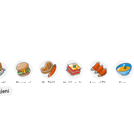
rti
Burgeri
Roštilj
Italijanska
Američka
Supe
jeni