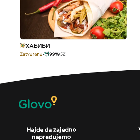
ХАБИБИ
Zatvoreno
99%
(52)
Hajde da zajedno
napredujemo