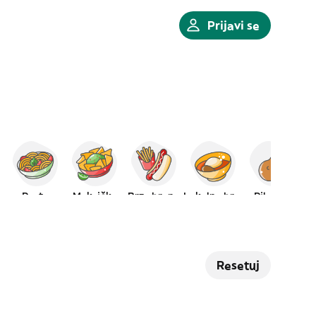
Prijavi se
Pasta
Meksička
Brza hrana
Lokalna hrana
Piletina
Resetuj