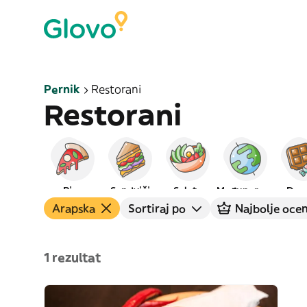
Pernik
Restorani
Restorani
Pica
Sendviči
Salate
Međunarodna
Dese
Arapska
Sortiraj po
Najbolje ocen
1 rezultat