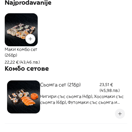
Najprodavanije
Маки комбо сет
(26бр)
22,22 € (43,46 лв.)
Комбо сетове
Сьомга сет (21бр)
23,51 €
(45,98 лв.)
Нигири със сьомга (4бр), Хосомаки със
сьомга (6бр), Футомаки със сьомга и
авокадо (6бр), Сашими със сьомга (5бр)