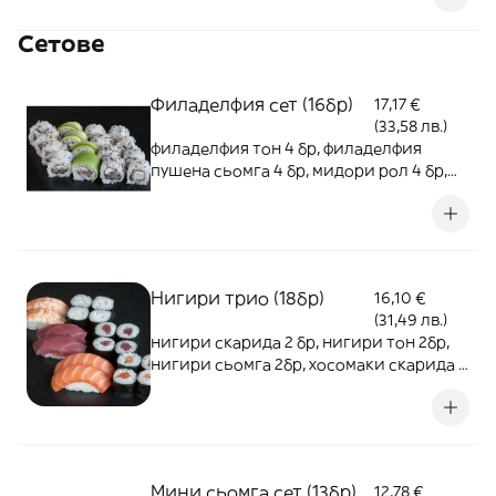
Сетове
Филаделфия сет (16бр)
17,17 €
(33,58 лв.)
филаделфия тон 4 бр, филаделфия
пушена сьомга 4 бр, мидори рол 4 бр,
филаделфия сурими 4 бр (16бр)
Нигири трио (18бр)
16,10 €
(31,49 лв.)
нигири скарида 2 бр, нигири тон 2бр,
нигири сьомга 2бр, хосомаки скарида 4
бр, хосомаки тон 4 бр, хосомаки сьомга
4 бр (18бр)
Мини сьомга сет (13бр)
12,78 €