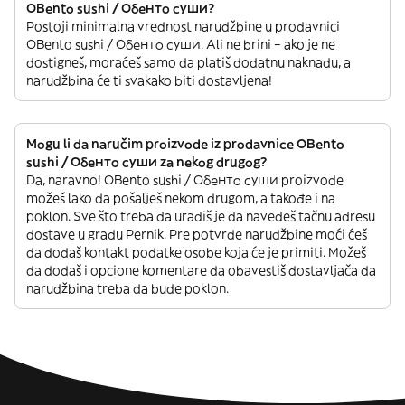
OBento sushi / Обенто суши?
Postoji minimalna vrednost narudžbine u prodavnici
OBento sushi / Обенто суши. Ali ne brini – ako je ne
dostigneš, moraćeš samo da platiš dodatnu naknadu, a
narudžbina će ti svakako biti dostavljena!
Mogu li da naručim proizvode iz prodavnice OBento
sushi / Обенто суши za nekog drugog?
Da, naravno! OBento sushi / Обенто суши proizvode
možeš lako da pošalješ nekom drugom, a takođe i na
poklon. Sve što treba da uradiš je da navedeš tačnu adresu
dostave u gradu Pernik. Pre potvrde narudžbine moći ćeš
da dodaš kontakt podatke osobe koja će je primiti. Možeš
da dodaš i opcione komentare da obavestiš dostavljača da
narudžbina treba da bude poklon.