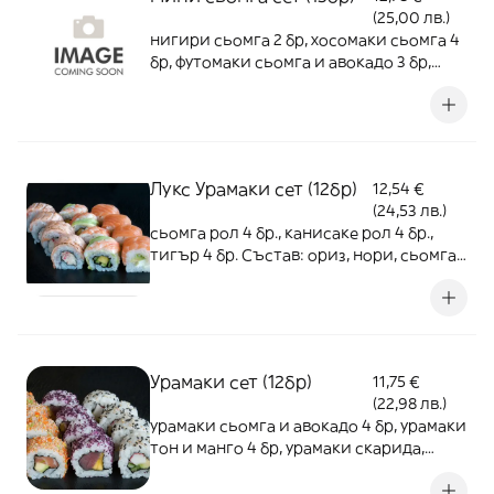
(25,00 лв.)
нигири сьомга 2 бр, хосомаки сьомга 4
бр, футомаки сьомга и авокадо 3 бр,
урамаки сьомга и авокадо 4 бр (13бр)
Лукс Урамаки сет (12бр)
12,54 €
(24,53 лв.)
сьомга рол 4 бр., канисаке рол 4 бр.,
тигър 4 бр. Състав: ориз, нори, сьомга,
скариди, авокадо, манго, краставица,
крема сирене 12бр
Урамаки сет (12бр)
11,75 €
(22,98 лв.)
урамаки сьомга и авокадо 4 бр, урамаки
тон и манго 4 бр, урамаки скарида,
авокадо, краставица 4 бр (12бр)