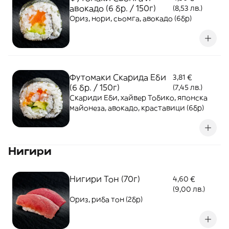
авокадо (6 бр. / 150г)
(8,53 лв.)
Ориз, нори, сьомга, авокадо (6бр)
Футомаки Скарида Еби
3,81 €
(6 бр. / 150г)
(7,45 лв.)
Скариди Еби, хайвер Тобико, японска
майонеза, авокадо, краставици (6бр)
Нигири
Нигири Тон (70г)
4,60 €
(9,00 лв.)
Ориз, риба тон (2бр)