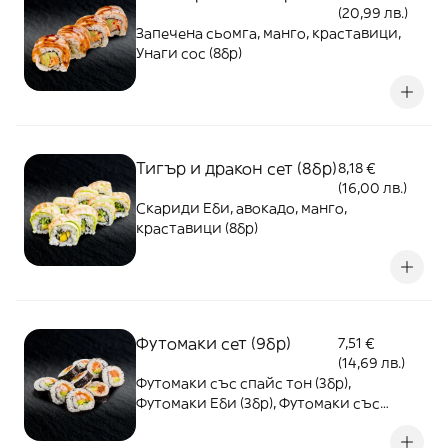
(20,99 лв.)
Запечена сьомга, манго, краставици,
Унаги сос (8бр)
Тигър и дракон сет (8бр)
8,18 €
(16,00 лв.)
Скариди Еби, авокадо, манго,
краставици (8бр)
Футомаки сет (9бр)
7,51 €
(14,69 лв.)
Футомаки със спайс тон (3бр),
Футомаки Еби (3бр), Футомаки със
сьомга и авокадо (3бр)