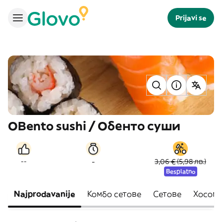
Prijavi se
OBento sushi / Обенто суши
-
--
3,06 € (5,98 лв.)
Besplatno
Najprodavanije
Комбо сетове
Сетове
Хосом