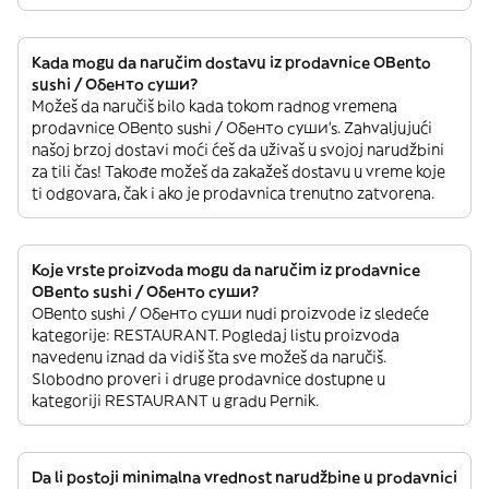
Kada mogu da naručim dostavu iz prodavnice OBento
sushi / Обенто суши?
Možeš da naručiš bilo kada tokom radnog vremena
prodavnice OBento sushi / Обенто суши’s. Zahvaljujući
našoj brzoj dostavi moći ćeš da uživaš u svojoj narudžbini
za tili čas! Takođe možeš da zakažeš dostavu u vreme koje
ti odgovara, čak i ako je prodavnica trenutno zatvorena.
Koje vrste proizvoda mogu da naručim iz prodavnice
OBento sushi / Обенто суши?
OBento sushi / Обенто суши nudi proizvode iz sledeće
kategorije: RESTAURANT. Pogledaj listu proizvoda
navedenu iznad da vidiš šta sve možeš da naručiš.
Slobodno proveri i druge prodavnice dostupne u
kategoriji RESTAURANT u gradu Pernik.
Da li postoji minimalna vrednost narudžbine u prodavnici