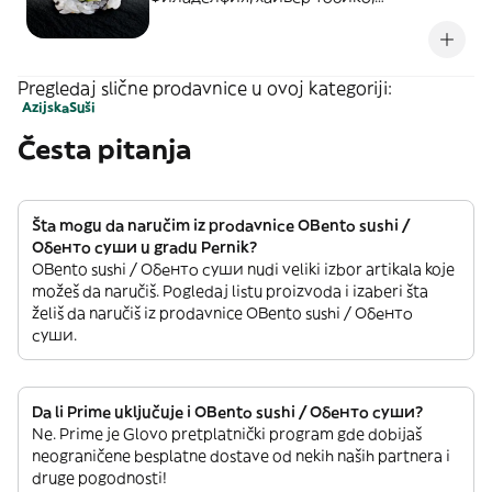
краставица (4бр)
Pregledaj slične prodavnice u ovoj kategoriji:
Azijska
Suši
Česta pitanja
Šta mogu da naručim iz prodavnice OBento sushi /
Обенто суши u gradu Pernik?
OBento sushi / Обенто суши nudi veliki izbor artikala koje
možeš da naručiš. Pogledaj listu proizvoda i izaberi šta
želiš da naručiš iz prodavnice OBento sushi / Обенто
суши.
Da li Prime uključuje i OBento sushi / Обенто суши?
Ne. Prime je Glovo pretplatnički program gde dobijaš
neograničene besplatne dostave od nekih naših partnera i
druge pogodnosti!