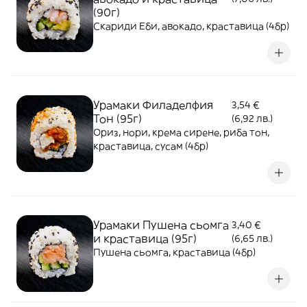
(90г)
Скариди Еби, авокадо, краставица (4бр)
Урамаки Филаделфия
3,54 €
Тон (95г)
(6,92 лв.)
Ориз, нори, крема сирене, риба тон,
краставица, сусам (4бр)
Урамаки Пушена сьомга
3,40 €
и краставица (95г)
(6,65 лв.)
Пушена сьомга, краставица (4бр)