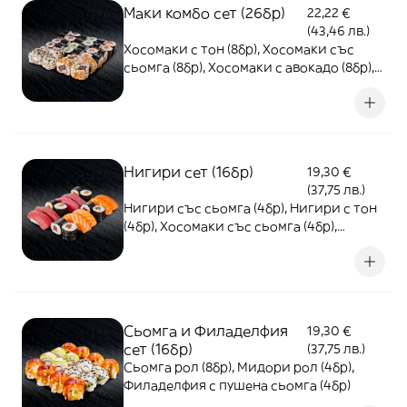
Маки комбо сет (26бр)
22,22 €
(43,46 лв.)
Хосомаки с тон (8бр), Хосомаки със
сьомга (8бр), Хосомаки с авокадо (8бр),
Урамаки с тон и авокадо (4бр), Урамаки
с пушена сьомга и краставица
Нигири сет (16бр)
19,30 €
(37,75 лв.)
Нигири със сьомга (4бр), Нигири с тон
(4бр), Хосомаки със сьомга (4бр),
Хосомаки с тон (4бр)
Сьомга и Филаделфия
19,30 €
сет (16бр)
(37,75 лв.)
Сьомга рол (8бр), Мидори рол (4бр),
Филаделфия с пушена сьомга (4бр)