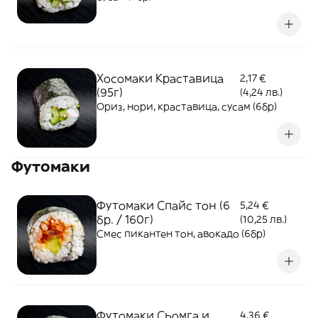
Хосомаки Краставица
2,17 €
(95г)
(4,24 лв.)
Ориз, нори, краставица, сусам (6бр)
Футомаки
Футомаки Спайс тон (6
5,24 €
бр. / 160г)
(10,25 лв.)
Смес пикантен тон, авокадо (6бр)
Футомаки Сьомга и
4,36 €