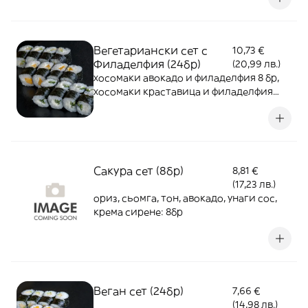
Вегетариански сет с
10,73 €
Филаделфия (24бр)
(20,99 лв.)
хосомаки авокадо и филаделфия 8 бр,
хосомаки краставица и филаделфия
8бр, хосомаки манго и филаделфия 8бр
(24бр)
Сакура сет (8бр)
8,81 €
(17,23 лв.)
ориз, сьомга, тон, авокадо, унаги сос,
крема сирене: 8бр
Веган сет (24бр)
7,66 €
(14,98 лв.)