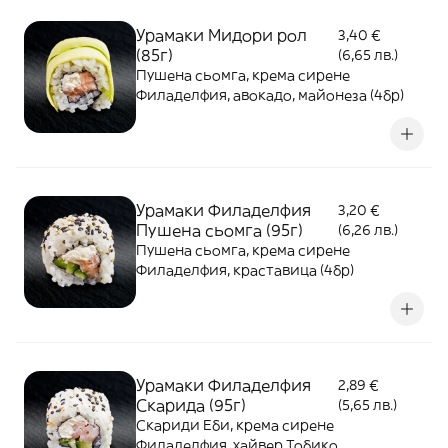
Урамаки Мидори рол
3,40 €
(85г)
(6,65 лв.)
Пушена сьомга, крема сирене
Филаделфия, авокадо, майонеза (4бр)
Урамаки Филаделфия
3,20 €
Пушена сьомга (95г)
(6,26 лв.)
Пушена сьомга, крема сирене
Филаделфия, краставица (4бр)
Урамаки Филаделфия
2,89 €
Скарида (95г)
(5,65 лв.)
Скариди Еби, крема сирене
Филаделфия, хайвер Тобико,