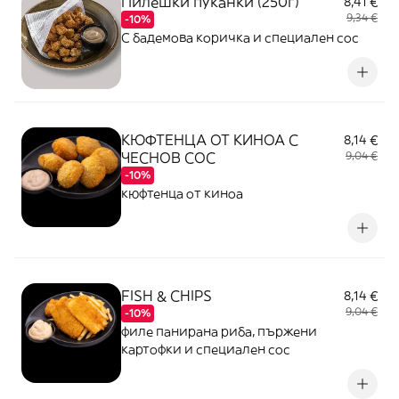
Пилешки пуканки (250г)
8,41 €
9,34 €
-10%
С бадемова коричка и специален сос
КЮФТЕНЦА ОТ КИНОА С
8,14 €
ЧЕСНОВ СОС
9,04 €
-10%
кюфтенца от киноа
FISH & CHIPS
8,14 €
9,04 €
-10%
филе панирана риба, пържени
картофки и специален сос