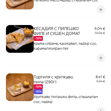
Телешко месо,чедър, специален сос
КЕСАДИЯ С ПИЛЕШКО
9,04 €
ФИЛЕ И СУШЕН ДОМАТ
10,04 €
-10%
крема сирене, кашкавал, чедър сос,
карамелизиран лук
Тортиля с хрупкаво
8,41 €
пиле (290г)
9,34 €
-10%
-15%
Хрупкаво пилешко филе, специален
сос, чедър