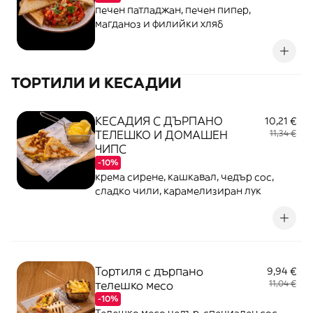
печен патладжан, печен пипер,
магданоз и филийки хляб
ТОРТИЛИ И КЕСАДИИ
КЕСАДИЯ С ДЪРПАНО
10,21 €
ТЕЛЕШКО И ДОМАШЕН
11,34 €
ЧИПС
-10%
крема сирене, кашкавал, чедър сос,
сладко чили, карамелизиран лук
Тортиля с дърпано
9,94 €
телешко месо
11,04 €
-10%