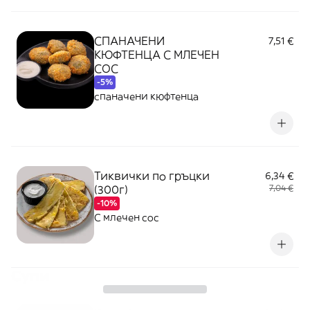
СПАНАЧЕНИ
7,51 €
КЮФТЕНЦА С МЛЕЧЕН
СОС
-5%
спаначени кюфтенца
Тиквички по гръцки
6,34 €
(300г)
7,04 €
-10%
С млечен сос
Супи