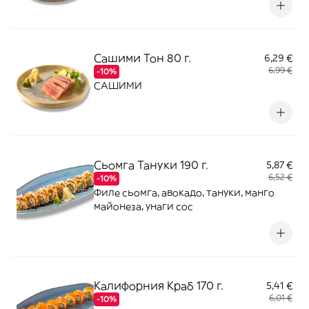
Сашими Тон 80 г.
6,29 €
6,99 €
-10%
САШИМИ
Сьомга Тануки 190 г.
5,87 €
6,52 €
-10%
Филе сьомга, авокадо, тануки, манго
майонеза, унаги сос
Калифорния Краб 170 г.
5,41 €
6,01 €
-10%