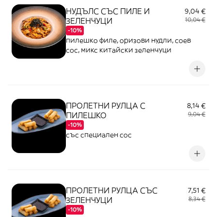
НУДЪЛС СЪС ПИЛЕ И
9,04 €
ЗЕЛЕНЧУЦИ
10,04 €
-10%
пилешко филе, оризови нудли, соев
сос, микс китайски зеленчуци
ПРОЛЕТНИ РУЛЦА С
8,14 €
ПИЛЕШКО
9,04 €
-10%
със специален сос
ПРОЛЕТНИ РУЛЦА СЪС
7,51 €
ЗЕЛЕНЧУЦИ
8,34 €
-10%