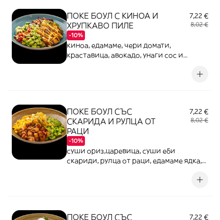
ПОКЕ БОУЛ С КИНОА И
7,22 €
ХРУПКАВО ПИЛЕ
8,02 €
-10%
киноа, едамаме, чери домати,
краставица, авокадо, унаги сос и
японска майонеза
ПОКЕ БОУЛ СЪС
7,22 €
СКАРИДА И РУЛЦА ОТ
8,02 €
РАЦИ
-10%
суши ориз,царевица, суши еби
скариди, рулца от раци, едамаме ядка,
царевица, сусам, унаги сос
ПОКЕ БОУЛ СЪС
7,22 €