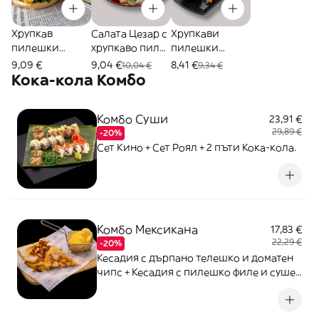
Хрупкав
Салата Цезар с
Хрупкави
пилешки
хрупкаво пиле
пилешки
бургер (450г)
(300г)
бонфиленца
9,09 €
9,04 €
8,41 €
10,04 €
9,34 €
(350г)
Кока-кола Комбо
Комбо Суши
23,91 €
29,89 €
-20%
Сет Кино + Сет Роял + 2 пъти Кока-кола.
Комбо Мексикана
17,83 €
22,29 €
-20%
Кесадия с дърпано телешко и доматен
чипс + Кесадия с пилешко филе и сушен
домат + 2 пъти Кока-кола.