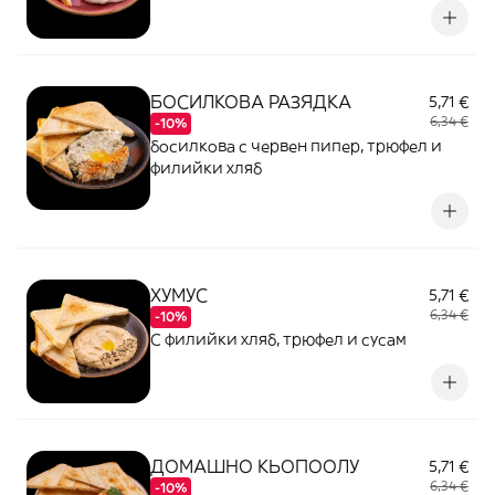
БОСИЛКОВА РАЗЯДКА
5,71 €
6,34 €
-10%
босилкова с червен пипер, трюфел и
филийки хляб
ХУМУС
5,71 €
6,34 €
-10%
С филийки хляб, трюфел и сусам
ДОМАШНО КЬОПООЛУ
5,71 €
6,34 €
-10%