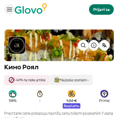
Prijavi se
Кино Роял
-40% na neke artikle
Najbolje ocenjeni ›
-
98%
1,02 €
Prime
Besplatno
Precrtane cene pokazuju najnižu cenu tokom poslednjih 7 dana