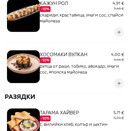
КАЖУН РОЛ
4,91 €
5,46 €
-10%
скариди, краставица, унаги сос, спайси
майонеза
ХОСОМАКИ ВУЛКАН
4,00 €
4,44 €
-10%
рулца от раци, тобико, авокадо, унаги
сос, японска майонеза
РАЗЯДКИ
ТАРАМА ХАЙВЕР
5,71 €
6,34 €
-10%
С филийки хляб, копър и зехтин