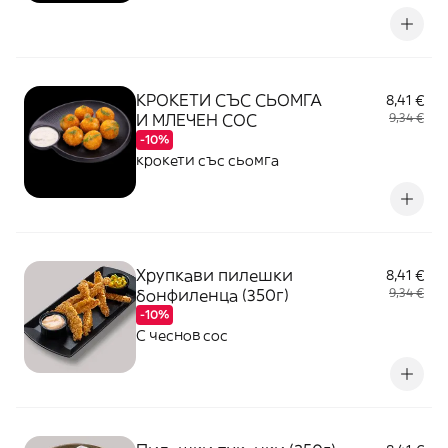
КРОКЕТИ СЪС СЬОМГА
8,41 €
И МЛЕЧЕН СОС
9,34 €
-10%
крокети със сьомга
Хрупкави пилешки
8,41 €
бонфиленца (350г)
9,34 €
-10%
С чеснов сос