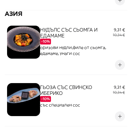
АЗИЯ
НУДЪЛС СЪС СЬОМГА И
9,31 €
ЕДАМАМЕ
10,34 €
-10%
оризови нудли,филе от сьомга,
едамаме, унаги сос
ГЬОЗА СЪС СВИНСКО
9,31 €
ИБЕРИКО
10,34 €
-10%
със специален сос