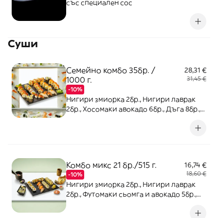
със специален сос
Суши
Семейно комбо 35бр. /
28,31 €
1000 г.
31,45 €
-10%
Нигири змиорка 2бр., Нигири лаврак
2бр., Хосомаки авокадо 6бр., Дъга 8бр.,
Футомаки сьомга и авокадо 5 бр.,
Тануки сьомга 4бр., Норвежка гора 8бр.
Комбо микс 21 бр./515 г.
16,74 €
18,60 €
-10%
Нигири змиорка 2бр., Нигири лаврак
2бр., Футомаки сьомга и авокадо 5бр.,
Пиле Кацо 4бр., Драгон Маки 4бр.,
Урамаки Филаделфия и скарида 4бр.