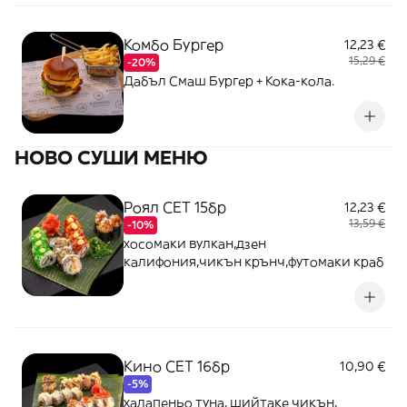
Комбо Бургер
12,23 €
15,29 €
-20%
Дабъл Смаш Бургер + Кока-кола.
НОВО СУШИ МЕНЮ
Роял СЕТ 15бр
12,23 €
13,59 €
-10%
хосомаки вулкан,дзен
калифония,чикън крънч,футомаки краб
Кино СЕТ 16бр
10,90 €
-5%
халапеньо туна, шийтаке чикън,