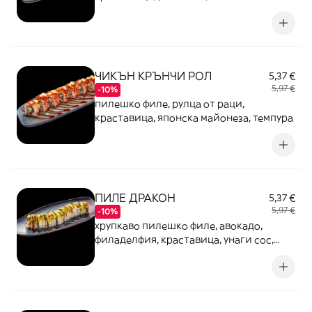
майонеза, темпура
ЧИКЪН КРЪНЧИ РОЛ
5,37 €
5,97 €
-10%
пилешко филе, рулца от раци,
краставица, японска майонеза, темпура
ПИЛЕ ДРАКОН
5,37 €
5,97 €
-10%
хрупкаво пилешко филе, авокадо,
филаделфия, краставица, унаги сос,
сусам