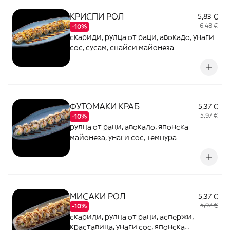
КРИСПИ РОЛ
5,83 €
6,48 €
-10%
скариди, рулца от раци, авокадо, унаги
сос, сусам, спайси майонеза
ФУТОМАКИ КРАБ
5,37 €
5,97 €
-10%
рулца от раци, авокадо, японска
майонеза, унаги сос, темпура
МИСАКИ РОЛ
5,37 €
5,97 €
-10%
скариди, рулца от раци, аспержи,
краставица, унаги сос, японска