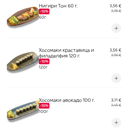
Нигири Тон 60 г.
3,56 €
3,96 €
-10%
60г
Хосомаки краставица и
3,56 €
филаделфия 120 г.
3,96 €
-10%
120г
Хосомаки авокадо 100 г.
3,11 €
3,45 €
-10%
100г