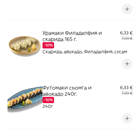
Урамаки Филаделфия и
6,33 €
скарида 165 г.
7,03 €
-10%
Скарида, авокадо, Филаделфия, сусам
Футомаки сьомга и
6,33 €
авокадо 240г.
7,03 €
-10%
240г