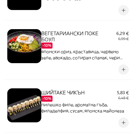
ВЕГЕТАРИАНСКИ ПОКЕ
6,29 €
БОУЛ
6,99 €
-10%
японски ориз, краставица, червено
зеле, авокадо, сотиран спанак, чери
домати, суса, и унаги сос
ШИЙТАКЕ ЧИКЪН
5,83 €
6,48 €
-10%
пилешко филе, ароматна гъба,
филаделфия, сусам, японска майонеза