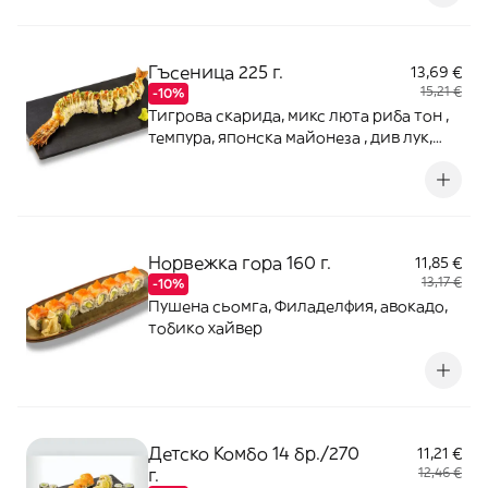
Гъсеница 225 г.
13,69 €
15,21 €
-10%
Тигрова скарида, микс люта риба тон ,
темпура, японска майонеза , див лук,
срирача сос
Норвежка гора 160 г.
11,85 €
13,17 €
-10%
Пушена сьомга, Филаделфия, авокадо,
тобико хайвер
Детско Комбо 14 бр./270
11,21 €
г.
12,46 €