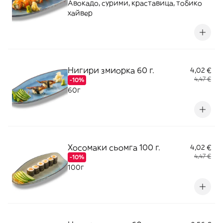
Авокадо, сурими, краставица, тобико
хайвер
Нигири змиорка 60 г.
4,02 €
4,47 €
-10%
60г
Хосомаки сьомга 100 г.
4,02 €
4,47 €
-10%
100г