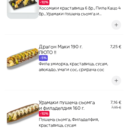
-10%
Хосомаки краставица 6 бр., Пиле Кацо 4
бр., Урамаки пушена сьомга и
Филаделфия 4 бр.
Драгон Маки 190 г.
7,25 €
ЛЮТО !!
-5%
Филе змиорка, краставица, сусам,
авокадо, унаги сос, срирача сос
Урамаки пушена сьомга
7,16 €
и филаделдия 160 г.
7,95 €
-10%
Пушена сьомга, Филаделфия,
краставица, сусам