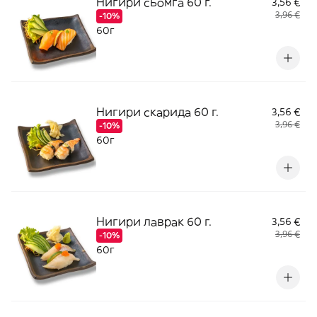
Нигири сьомга 60 г.
3,56 €
3,96 €
-10%
60г
Нигири скарида 60 г.
3,56 €
3,96 €
-10%
60г
Нигири лаврак 60 г.
3,56 €
3,96 €
-10%
60г