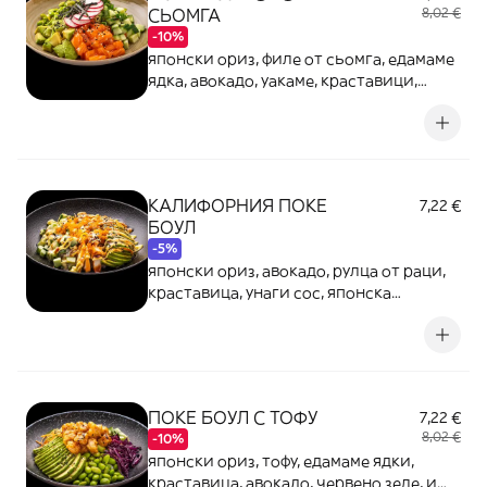
СЬОМГА
8,02 €
-10%
японски ориз, филе от сьомга, едамаме
ядка, авокадо, уакаме, краставици,
унаги сос, сусам и свежи репички
КАЛИФОРНИЯ ПОКЕ
7,22 €
БОУЛ
-5%
японски ориз, авокадо, рулца от раци,
краставица, унаги сос, японска
майонеза, тобико, сусам
ПОКЕ БОУЛ С ТОФУ
7,22 €
8,02 €
-10%
японски ориз, тофу, едамаме ядки,
краставица, авокадо, червено зеле, и