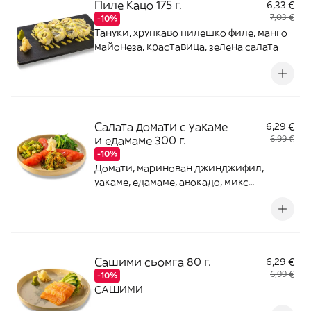
Пиле Кацо 175 г.
6,33 €
7,03 €
-10%
Тануки, хрупкаво пилешко филе, манго
майонеза, краставица, зелена салата
Салата домати с уакаме
6,29 €
и едамаме 300 г.
6,99 €
-10%
Домати, маринован джинджифил,
уакаме, едамаме, авокадо, микс
краставици с моркови, специален
дресинг
Сашими сьомга 80 г.
6,29 €
6,99 €
-10%
САШИМИ