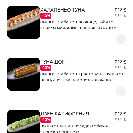
ХАЛАПЕНЬО ТУНА
7,22 €
8,02 €
-10%
филе от риба тон, авокадо, тобико,
спайси майонеза, халапеньо чушки
ТУНА ДОГ
7,22 €
8,02 €
-10%
филе от риба тон, краставица, рулца от
раци, японска майонеза, авокадо
ДЗЕН КАЛИФОРНИЯ
7,22 €
8,02 €
-10%
рулца от раци, авокадо, тобико,
японска майонеза