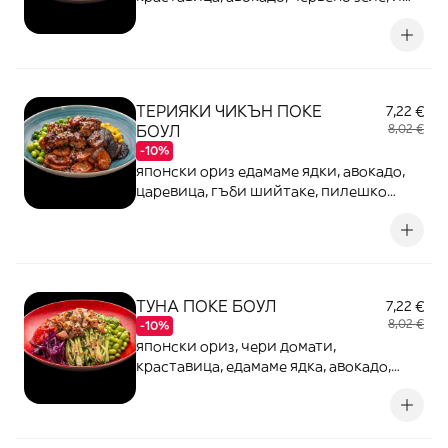
чери домати
ТЕРИЯКИ ЧИКЪН ПОКЕ
7,22 €
БОУЛ
8,02 €
-10%
японски ориз едамаме ядки, авокадо,
царевица, гъби шийтаке, пилешко
филе в терияки сос
ТУНА ПОКЕ БОУЛ
7,22 €
8,02 €
-10%
японски ориз, чери домати,
краставица, едамаме ядка, авокадо,
червено зеле