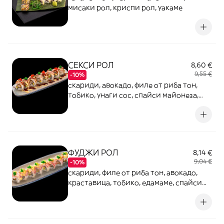
мисаки рол, криспи рол, уакаме
СЕКСИ РОЛ
8,60 €
9,55 €
-10%
скариди, авокадо, филе от риба тон,
тобико, унаги сос, спайси майонеза,
сусам
ФУДЖИ РОЛ
8,14 €
9,04 €
-10%
скариди, филе от риба тон, авокадо,
краставица, тобико, едамаме, спайси
майонеза