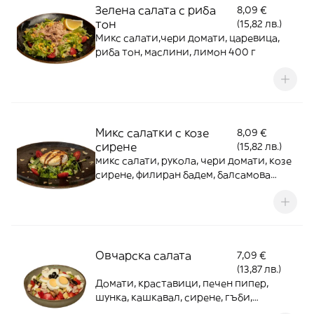
Зелена салата с риба
8,09 €
тон
(15,82 лв.)
Микс салати,чери домати, царевица,
риба тон, маслини, лимон 400 г
Микс салатки с козе
8,09 €
сирене
(15,82 лв.)
микс салати, рукола, чери домати, козе
сирене, филиран бадем, балсамова
редукция 300 г
Овчарска салата
7,09 €
(13,87 лв.)
Домати, краставици, печен пипер,
шунка, кашкавал, сирене, гъби,
маслини, яйце 450 г