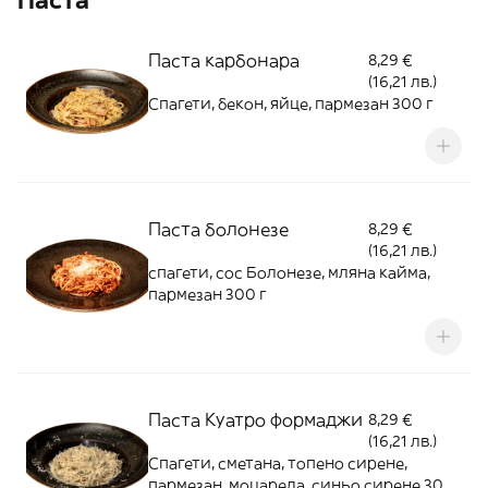
Паста
Паста карбонара
8,29 €
(16,21 лв.)
Спагети, бекон, яйце, пармезан 300 г
Паста болонезе
8,29 €
(16,21 лв.)
спагети, сос Болонезе, мляна кайма,
пармезан 300 г
Паста Куатро формаджи
8,29 €
(16,21 лв.)
Спагети, сметана, топено сирене,
пармезан, моцарела, синьо сирене 300