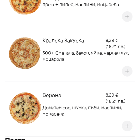
пресен пипер, маслини, моцарела
Кралска Закуска
8,29 €
(16,21 лв.)
500 г Сметана, бекон, яйце, червен лук,
моцарела
Верона
8,29 €
(16,21 лв.)
Доматен сос, шунка, гъби, маслини,
моцарела