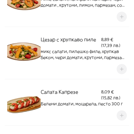
домати , крутони, лимон, пармезан, сос
"Цезар" 400 г
Цезар с хрупкаво пиле
8,89 €
(17,39 лв.)
микс салати, пилешко филе, хрупкав
бекон, чери домати, крутони, пармезан,
сос "Цезар" 400 г
Салата Капрезе
8,09 €
(15,82 лв.)
Белени домати, моцарела, песто 300 г