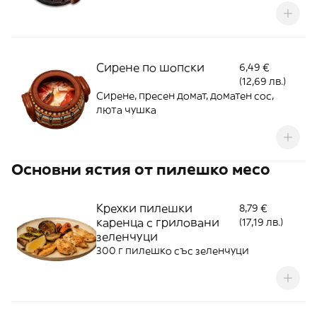
Сирене по шопски
6,49 €
(12,69 лв.)
Сирене, пресен домат, доматен сос,
люта чушка
Основни ястия от пилешко месо
Крехки пилешки
8,79 €
каренца с гриловани
(17,19 лв.)
зеленчуци
300 г пилешко със зеленчуци