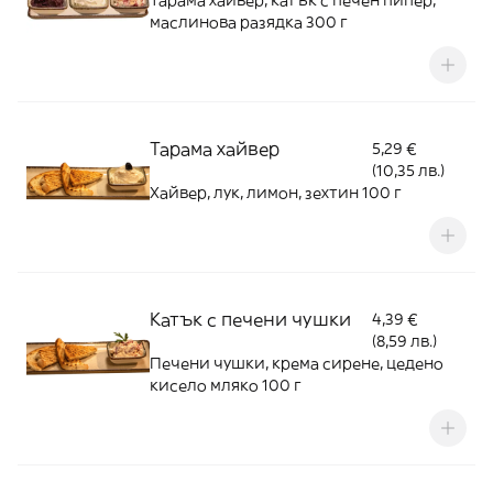
Тарама хайвер, катък с печен пипер,
маслинова разядка 300 г
Тарама хайвер
5,29 €
(10,35 лв.)
Хайвер, лук, лимон, зехтин 100 г
Катък с печени чушки
4,39 €
(8,59 лв.)
Печени чушки, крема сирене, цедено
кисело мляко 100 г