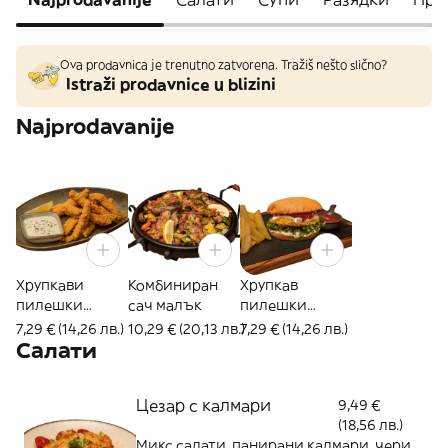
Ova prodavnica je trenutno zatvorena. Tražiš nešto slično?
Istraži prodavnice u blizini
Najprodavanije
Хрупкави
Комбиниран
Хрупкав
пилешки
сач малък
пилешки
пръчици
бургер
7,29 € (14,26 лв.)
10,29 € (20,13 лв.)
7,29 € (14,26 лв.)
Салати
Цезар с калмари
9,49 €
(18,56 лв.)
Микс салати, панирани калмари, чери