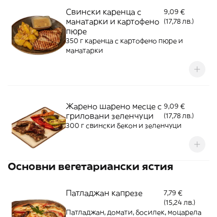
Свински каренца с
9,09 €
манатарки и картофено
(17,78 лв.)
пюре
350 г каренца с картофено пюре и
манатарки
Жарено шарено месце с
9,09 €
гриловани зеленчуци
(17,78 лв.)
300 г свински бекон и зеленчуци
Основни вегетариански ястия
Патладжан капрезе
7,79 €
(15,24 лв.)
Патладжан, домати, босилек, моцарела