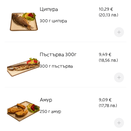
Ципура
10,29 €
(20,13 лв.)
300 г ципура
Пъстърва 300г
9,49 €
(18,56 лв.)
300 г пъстърва
Амур
9,09 €
(17,78 лв.)
250 г амур