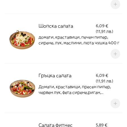
Шопска салата
6,09 €
(11,91 лв.)
домати, краставици, печен пипер,
сирене, лук, маслини, люта чушка 400 г
Гръцка салата
6,09 €
(11,91 лв.)
Домати, краставици, пресен пипер,
червен лук, фета сирене,риган,
маслини, зехтин 400 г
Салата фитнес
5,89 €