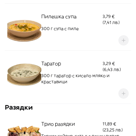
Пилешка супа
3,79 €
(7,41 лв.)
300 г супа с пиле
Таратор
3,29 €
(6,43 лв.)
300 г таратор с кисело мляко и
краставици
Разядки
Трио разядки
11,89 €
(23,25 лв.)