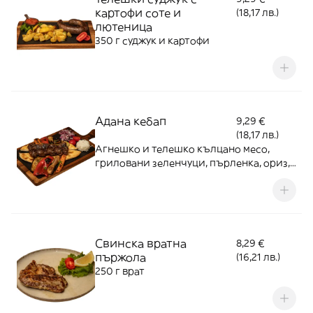
картофи соте и
(18,17 лв.)
лютеница
350 г суджук и картофи
Адана кебап
9,29 €
(18,17 лв.)
Агнешко и телешко кълцано месо,
гриловани зеленчуци, пърленка, ориз,
лук
Свинска вратна
8,29 €
пържола
(16,21 лв.)
250 г врат