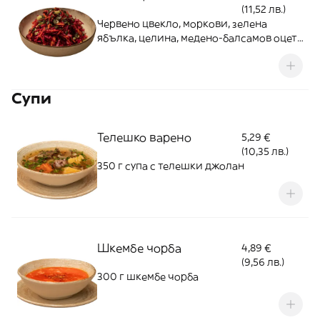
(11,52 лв.)
Червено цвекло, моркови, зелена
ябълка, целина, медено-балсамов оцет,
печени тиквени семки 300 г
Супи
Телешко варено
5,29 €
(10,35 лв.)
350 г супа с телешки джолан
Шкембе чорба
4,89 €
(9,56 лв.)
300 г шкембе чорба