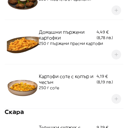
Домашни пържени
4,49 €
картофки
(8,78 лв.)
250 г пържени пресни картофи
Картофи соте с копър и
4,19 €
чесън
(8,19 лв.)
250 г соте
Скара
Телешки суджук с
9,29 €