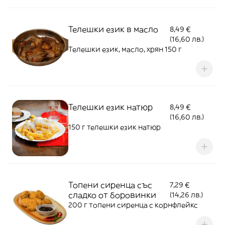
Телешки език в масло
8,49 €
(16,60 лв.)
Телешки език, масло, хрян 150 г
Телешки език натюр
8,49 €
(16,60 лв.)
150 г телешки език натюр
Топени сиренца със
7,29 €
сладко от боровинки
(14,26 лв.)
200 г топени сиренца с корнфлейкс