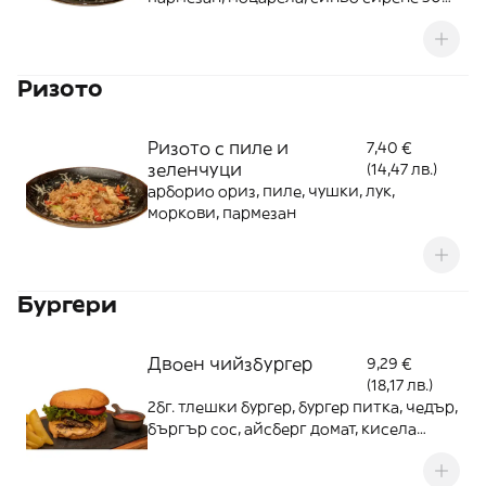
г
Ризото
Ризото с пиле и
7,40 €
зеленчуци
(14,47 лв.)
арборио ориз, пиле, чушки, лук,
моркови, пармезан
Бургери
Двоен чийзбургер
9,29 €
(18,17 лв.)
2бг. тлешки бургер, бургер питка, чедър,
бъргър сос, айсберг домат, кисела
краставичка, пържени картофки,
кетчуп 350г