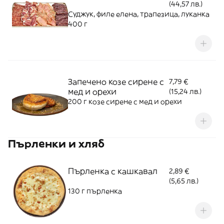
(44,57 лв.)
Суджук, филе елена, трапезица, луканка
400 г
Запечено козе сирене с
7,79 €
мед и орехи
(15,24 лв.)
200 г козе сирене с мед и орехи
Пърленки и хляб
Пърленка с кашкавал
2,89 €
(5,65 лв.)
130 г пърленка