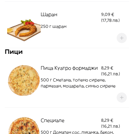
Шаран
9,09 €
(17,78 лв.)
250 г шаран
Пици
Пица Куатро формаджи
8,29 €
(16,21 лв.)
500 г Сметана, топено сирене,
пармезан, моцарела, синьо сирене
Специале
8,29 €
(16,21 лв.)
500 г Доматен сос, луканка, бекон,