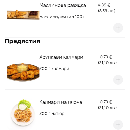
Маслинова разядка
4,39 €
(8,59 лв.)
маслини, зехтин 100 г
Предястия
Хрупкави калмари
10,79 €
(21,10 лв.)
200 г калмари
Калмари на плоча
10,79 €
(21,10 лв.)
200 г натюр