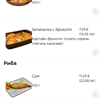
300 г
Запеканка с броколи
7,29 €
(14,26 лв.)
Картофи, броколи, топено сирене,
сметана, кашкавал
Риба
Сом
11,29 €
(22,08 лв.)
250 г