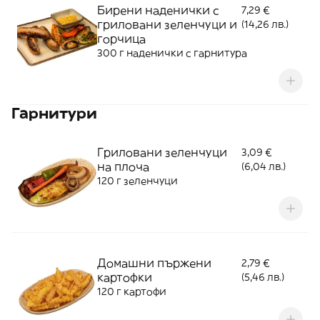
Бирени наденички с
7,29 €
гриловани зеленчуци и
(14,26 лв.)
горчица
300 г наденички с гарнитура
Гарнитури
Гриловани зеленчуци
3,09 €
на плоча
(6,04 лв.)
120 г зеленчуци
Домашни пържени
2,79 €
картофки
(5,46 лв.)
120 г картофи