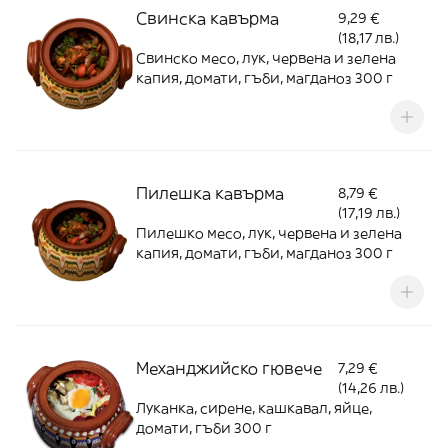
Свинска кавърма
9,29 €
(18,17 лв.)
Свинско месо, лук, червена и зелена
капия, домати, гъби, магданоз 300 г
Пилешка кавърма
8,79 €
(17,19 лв.)
Пилешко месо, лук, червена и зелена
капия, домати, гъби, магданоз 300 г
Механджийско гювече
7,29 €
(14,26 лв.)
Луканка, сирене, кашкавал, яйце,
домати, гъби 300 г