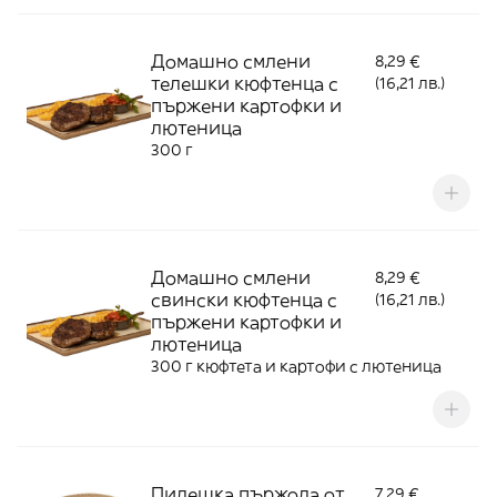
Домашно смлени
8,29 €
телешки кюфтенца с
(16,21 лв.)
пържени картофки и
лютеница
300 г
Домашно смлени
8,29 €
свински кюфтенца с
(16,21 лв.)
пържени картофки и
лютеница
300 г кюфтета и картофи с лютеница
Пилешка пържола от
7,29 €