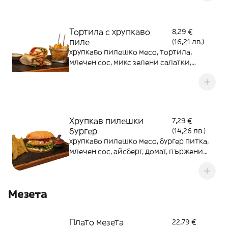
Тортила с хрупкаво
8,29 €
пиле
(16,21 лв.)
хрупкаво пилешко месо, тортила,
млечен сос, микс зелени салатки,
домати, пържени картофи, кетчуп 300 г
Хрупкав пилешки
7,29 €
бургер
(14,26 лв.)
хрупкаво пилешко месо, бургер питка,
млечен сос, айсберг, домат, пържени
картофки, кетчуп
Мезета
Плато мезета
22,79 €