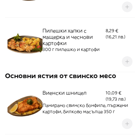
Пилешки хапки с
8,29 €
мащерка и чеснови
(16,21 лв.)
картофки
300 г пилешко и картофи
Основни ястия от свинско месо
Виенски шницел
10,09 €
(19,73 лв.)
Панирано свинско бонфиле, пържени
картофи, билково масълце 350 г