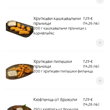
Хрупкави кашкавалени
7,29 €
пръчици
(14,26 лв.)
200 г кашкавалени пръчици с
корнфлейкс
Хрупкави пилешки
7,29 €
пръчици
(14,26 лв.)
200 г хрупкави пилешки филенца
Кюфтенца от броколи
7,29 €
(14,26 лв.)
250 г кюфтета от броколи