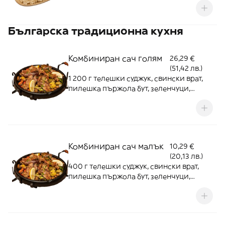
Българска традиционна кухня
Комбиниран сач голям
26,29 €
(51,42 лв.)
1 200 г телешки суджук, свински врат,
пилешка пържола бут, зеленчуци,
картофки
Комбиниран сач малък
10,29 €
(20,13 лв.)
400 г телешки суджук, свински врат,
пилешка пържола бут, зеленчуци,
картофки