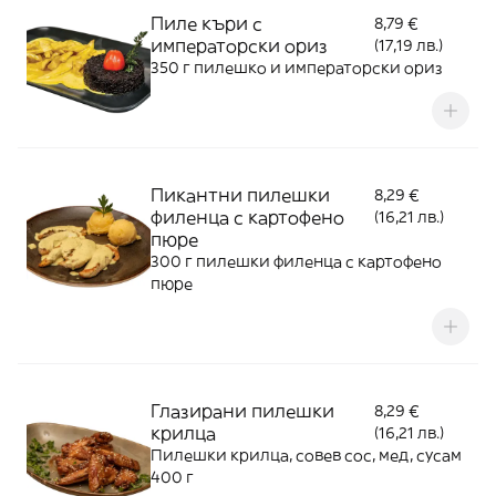
Пиле къри с
8,79 €
императорски ориз
(17,19 лв.)
350 г пилешко и императорски ориз
Пикантни пилешки
8,29 €
филенца с картофено
(16,21 лв.)
пюре
300 г пилешки филенца с картофено
пюре
Глазирани пилешки
8,29 €
крилца
(16,21 лв.)
Пилешки крилца, совев сос, мед, сусам
400 г