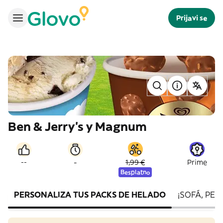
Prijavi se
Ben & Jerry's y Magnum
-
--
1,99 €
Prime
Besplatno
PERSONALIZA TUS PACKS DE HELADO
¡SOFÁ, PEL