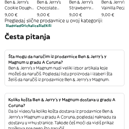
Ben & Jerry's
Ben & Jerry's
Ben & Jerry's
Ben & Jerry's
Cookie Dough
Chocolate
Strawberry
Vainilla Pecan
465ml
Fudge Brownie
Cheesecake
Blondie 465m
9,00 €
9,00 €
9,00 €
9,00 €
465ml
465ml
Pregledaj slične prodavnice u ovoj kategoriji:
Sladoled
Grickalice
Slatkiši
Česta pitanja
Šta mogu da naručim iz prodavnice Ben & Jerry's y
Magnum u gradu A Coruna?
Ben & Jerry's y Magnum nudi veliki izbor artikala koje
možeš da naručiš. Pogledaj listu proizvoda i izaberi šta
želiš da naručiš iz prodavnice Ben & Jerry's y Magnum.
Koliko košta Ben & Jerry's y Magnum dostava u gradu A
Coruna?
Da bi video/la koliko košta dostava iz prodavnice Ben &
Jerry's y Magnum u gradu A Coruna, pogledaj naknadu za
dostavu u vrhu stranice. Takođe ćeš moći da vidiš prikaz
troškova pre nego što naručiš.