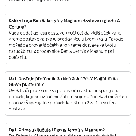
Koliko traje Ben & Jerry's y Magnum dostava u gradu A
Coruna?
Kada dodaš adresu dostave, moći ćeš da vidiš očekivano
vreme dostave za svaku prodavnicu u tvom kraju. Takođe
možeš da proveriš očekivano vreme dostave za tvoju
narudžbinu iz prodavnice Ben & Jerry's y Magnum pri
plaćanju.
Da li postoje promocije za Ben & Jerry's y Magnum na
Glovo platformi?
Uvek traži proizvode sa popustom i aktuelne specijalne
ponude, koje su označene žutom bojom. Ponekad možeš da
pronađeš specijalne ponude kao što su 2 za 1 ili snižena
dostava!
Da li Prime uključuje i Ben & Jerry's y Magnum?
Da. Prime je Glovo pretplatnički program gde dobijaš