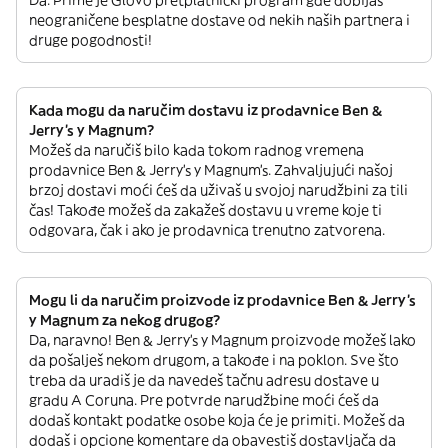
neograničene besplatne dostave od nekih naših partnera i
druge pogodnosti!
Kada mogu da naručim dostavu iz prodavnice Ben &
Jerry's y Magnum?
Možeš da naručiš bilo kada tokom radnog vremena
prodavnice Ben & Jerry's y Magnum’s. Zahvaljujući našoj
brzoj dostavi moći ćeš da uživaš u svojoj narudžbini za tili
čas! Takođe možeš da zakažeš dostavu u vreme koje ti
odgovara, čak i ako je prodavnica trenutno zatvorena.
Mogu li da naručim proizvode iz prodavnice Ben & Jerry's
y Magnum za nekog drugog?
Da, naravno! Ben & Jerry's y Magnum proizvode možeš lako
da pošalješ nekom drugom, a takođe i na poklon. Sve što
treba da uradiš je da navedeš tačnu adresu dostave u
gradu A Coruna. Pre potvrde narudžbine moći ćeš da
dodaš kontakt podatke osobe koja će je primiti. Možeš da
dodaš i opcione komentare da obavestiš dostavljača da