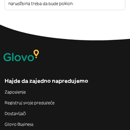
narudžbina treba da bude poklon.
Hajde da zajedno napredujemo
Zaposlenje
Registruj svoje preduzeće
Dostavljači
Glovo Business