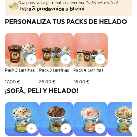
Ova prodavnica je trenutno zatvorena. Tražiš nešto slično?
Istraži prodavnice u blizini
PERSONALIZA TUS PACKS DE HELADO
Pack 2 tarrinas
Pack 3 tarrinas
Pack 4 tarrinas
17,00 €
26,00 €
35,00 €
¡SOFÁ, PELI Y HELADO!