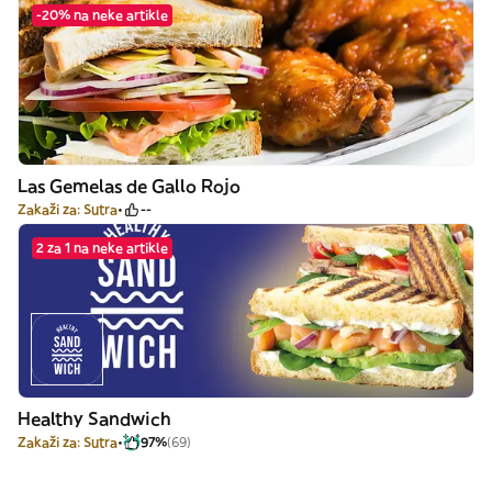
-20% na neke artikle
Las Gemelas de Gallo Rojo
Zakaži za: Sutra
--
2 za 1 na neke artikle
Healthy Sandwich
Zakaži za: Sutra
97%
(69)