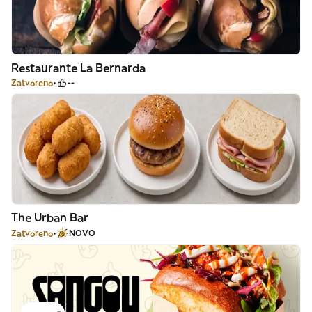
Restaurante La Bernarda
Zatvoreno
--
The Urban Bar
Zatvoreno
NOVO