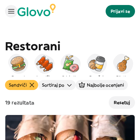
Prijavi se
Restorani
Burgeri
Američka
Grickalice
Doručak
Piletina
Sendviči
Sortiraj po
Najbolje ocenjeni
19 rezultata
Resetuj