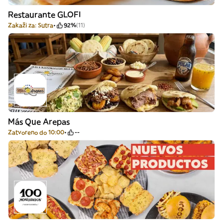
Restaurante GLOFI
Zakaži za: Sutra
92%
(11)
Más Que Arepas
Zatvoreno do 10:00
--