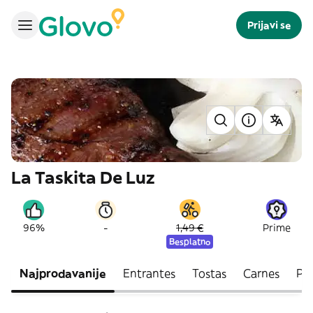
Prijavi se
La Taskita De Luz
-
96%
1,49 €
Prime
Besplatno
Najprodavanije
Entrantes
Tostas
Carnes
Pe