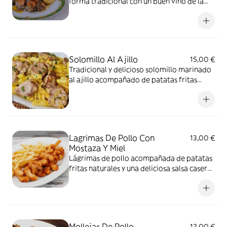
forma tradicional con un buen vino de la
tierra y acompañada de sus patatas fritas
naturales
Solomillo Al Ajillo
15,00 €
Tradicional y delicioso solomillo marinado
al ajillo acompañado de patatas fritas
naturales
Lagrimas De Pollo Con
13,00 €
Mostaza Y Miel
Lágrimas de pollo acompañada de patatas
fritas naturales y una deliciosa salsa casera
de miel y mostaza
Mollejas De Pollo
12,00 €