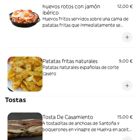
huevos rotos con jamón
12,00 €
ibérico
Huevos fritos servidos sobre una cama de
patatas fritas que inmediatamente se
rompen, se mezclan con ellas y con jamón
ibérico
Patatas fritas naturales
9,00 €
Patatas naturales españolas de corte
casero
Tostas
Tosta De Casamiento
15,00 €
4 tostaditas de anchoas de Santoña y
boquerones en vinagre de Huelva en aceite
de oliva virgen extra