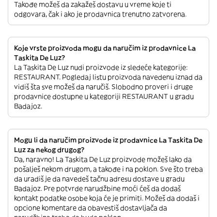
Takođe možeš da zakažeš dostavu u vreme koje ti
odgovara, čak i ako je prodavnica trenutno zatvorena.
Koje vrste proizvoda mogu da naručim iz prodavnice La
Taskita De Luz?
La Taskita De Luz nudi proizvode iz sledeće kategorije:
RESTAURANT. Pogledaj listu proizvoda navedenu iznad da
vidiš šta sve možeš da naručiš. Slobodno proveri i druge
prodavnice dostupne u kategoriji RESTAURANT u gradu
Badajoz.
Mogu li da naručim proizvode iz prodavnice La Taskita De
Luz za nekog drugog?
Da, naravno! La Taskita De Luz proizvode možeš lako da
pošalješ nekom drugom, a takođe i na poklon. Sve što treba
da uradiš je da navedeš tačnu adresu dostave u gradu
Badajoz. Pre potvrde narudžbine moći ćeš da dodaš
kontakt podatke osobe koja će je primiti. Možeš da dodaš i
opcione komentare da obavestiš dostavljača da