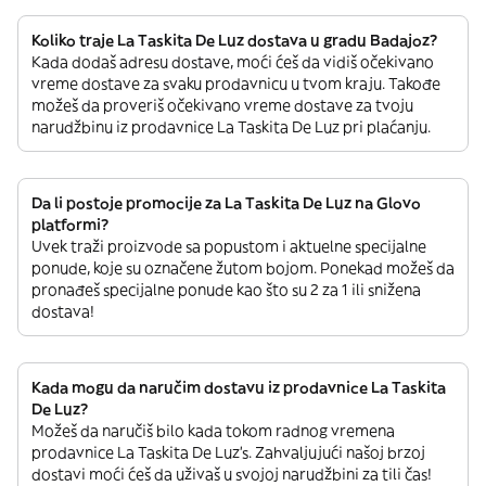
Koliko traje La Taskita De Luz dostava u gradu Badajoz?
Kada dodaš adresu dostave, moći ćeš da vidiš očekivano
vreme dostave za svaku prodavnicu u tvom kraju. Takođe
možeš da proveriš očekivano vreme dostave za tvoju
narudžbinu iz prodavnice La Taskita De Luz pri plaćanju.
Da li postoje promocije za La Taskita De Luz na Glovo
platformi?
Uvek traži proizvode sa popustom i aktuelne specijalne
ponude, koje su označene žutom bojom. Ponekad možeš da
pronađeš specijalne ponude kao što su 2 za 1 ili snižena
dostava!
Kada mogu da naručim dostavu iz prodavnice La Taskita
De Luz?
Možeš da naručiš bilo kada tokom radnog vremena
prodavnice La Taskita De Luz’s. Zahvaljujući našoj brzoj
dostavi moći ćeš da uživaš u svojoj narudžbini za tili čas!