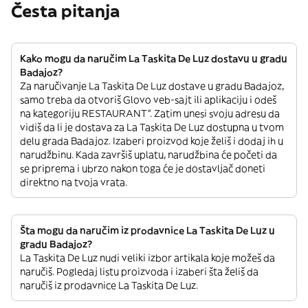
Česta pitanja
Kako mogu da naručim La Taskita De Luz dostavu u gradu
Badajoz?
Za naručivanje La Taskita De Luz dostave u gradu Badajoz,
samo treba da otvoriš Glovo veb-sajt ili aplikaciju i odeš
na kategoriju RESTAURANT”. Zatim unesi svoju adresu da
vidiš da li je dostava za La Taskita De Luz dostupna u tvom
delu grada Badajoz. Izaberi proizvod koje želiš i dodaj ih u
narudžbinu. Kada završiš uplatu, narudžbina će početi da
se priprema i ubrzo nakon toga će je dostavljač doneti
direktno na tvoja vrata.
Šta mogu da naručim iz prodavnice La Taskita De Luz u
gradu Badajoz?
La Taskita De Luz nudi veliki izbor artikala koje možeš da
naručiš. Pogledaj listu proizvoda i izaberi šta želiš da
naručiš iz prodavnice La Taskita De Luz.