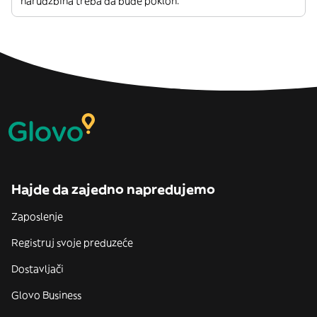
narudžbina treba da bude poklon.
Hajde da zajedno napredujemo
Zaposlenje
Registruj svoje preduzeće
Dostavljači
Glovo Business