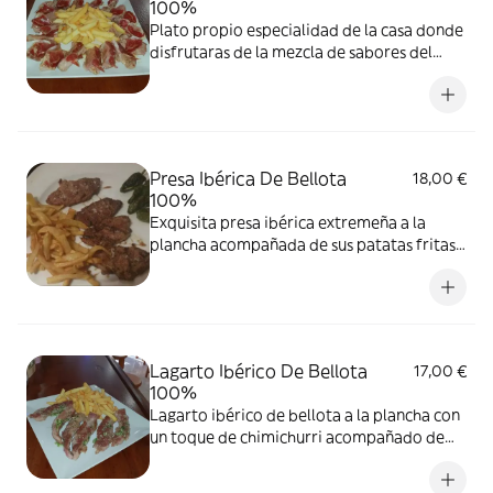
100%
Plato propio especialidad de la casa donde
disfrutaras de la mezcla de sabores del
delicioso latigo ibérico con jamón ibérico
acompañado de sus patatas fritas
naturales
Presa Ibérica De Bellota
18,00 €
100%
Exquisita presa ibérica extremeña a la
plancha acompañada de sus patatas fritas
naturales
Lagarto Ibérico De Bellota
17,00 €
100%
Lagarto ibérico de bellota a la plancha con
un toque de chimichurri acompañado de
sus patatas fritas naturales