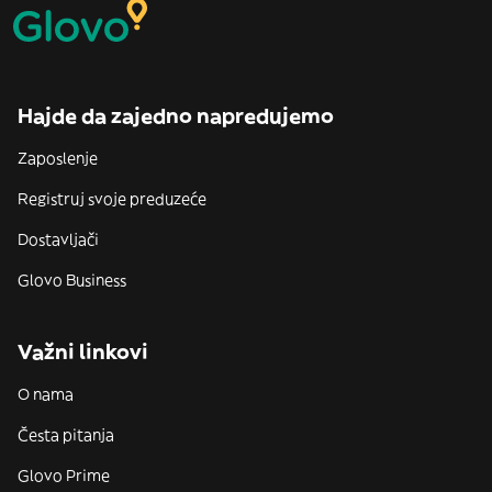
Hajde da zajedno napredujemo
Zaposlenje
Registruj svoje preduzeće
Dostavljači
Glovo Business
Važni linkovi
O nama
Česta pitanja
Glovo Prime