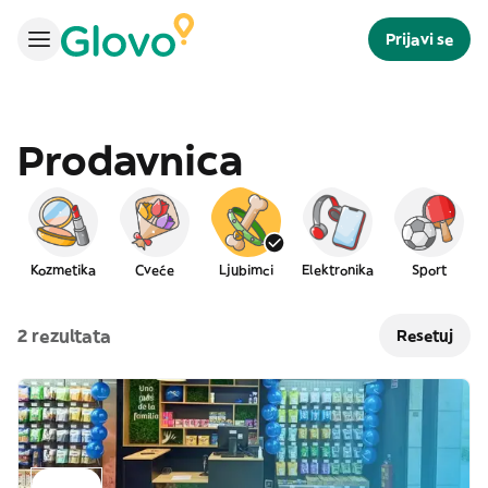
Prijavi se
Prodavnica
Kozmetika
Cveće
Ljubimci
Elektronika
Sport
2 rezultata
Resetuj