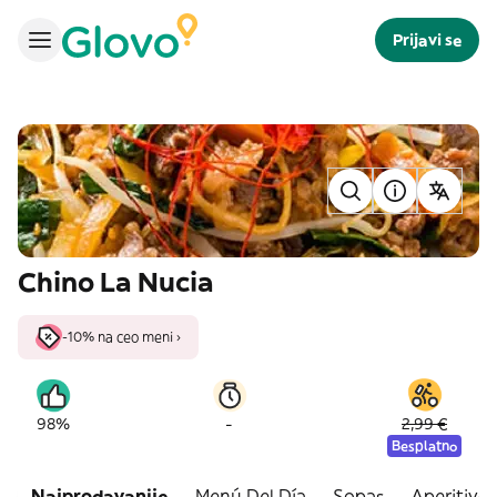
Prijavi se
Chino La Nucia
-10% na ceo meni ›
-
98%
2,99 €
Besplatno
Najprodavanije
Menú Del Día
Sopas
Aperitivos