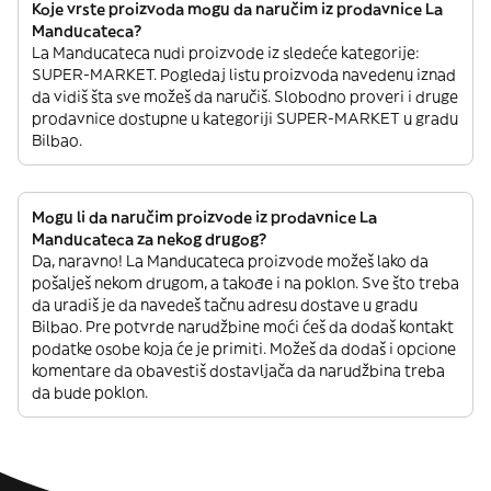
Koje vrste proizvoda mogu da naručim iz prodavnice La
Manducateca?
La Manducateca nudi proizvode iz sledeće kategorije:
SUPER-MARKET. Pogledaj listu proizvoda navedenu iznad
da vidiš šta sve možeš da naručiš. Slobodno proveri i druge
prodavnice dostupne u kategoriji SUPER-MARKET u gradu
Bilbao.
Mogu li da naručim proizvode iz prodavnice La
Manducateca za nekog drugog?
Da, naravno! La Manducateca proizvode možeš lako da
pošalješ nekom drugom, a takođe i na poklon. Sve što treba
da uradiš je da navedeš tačnu adresu dostave u gradu
Bilbao. Pre potvrde narudžbine moći ćeš da dodaš kontakt
podatke osobe koja će je primiti. Možeš da dodaš i opcione
komentare da obavestiš dostavljača da narudžbina treba
da bude poklon.