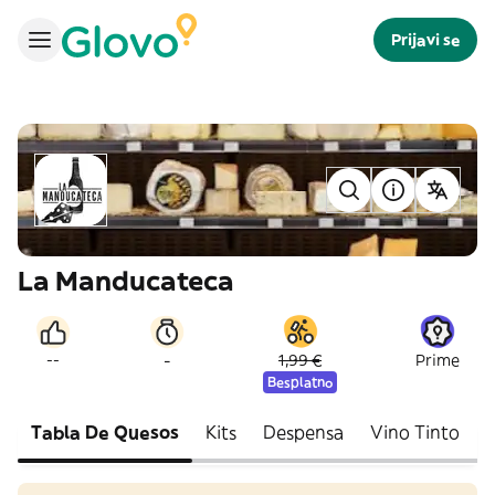
Prijavi se
La Manducateca
-
--
1,99 €
Prime
Besplatno
Tabla De Quesos
Kits
Despensa
Vino Tinto