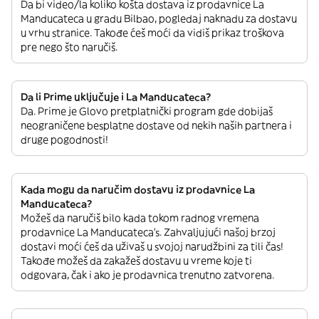
Da bi video/la koliko košta dostava iz prodavnice La
Manducateca u gradu Bilbao, pogledaj naknadu za dostavu
u vrhu stranice. Takođe ćeš moći da vidiš prikaz troškova
pre nego što naručiš.
Da li Prime uključuje i La Manducateca?
Da. Prime je Glovo pretplatnički program gde dobijaš
neograničene besplatne dostave od nekih naših partnera i
druge pogodnosti!
Kada mogu da naručim dostavu iz prodavnice La
Manducateca?
Možeš da naručiš bilo kada tokom radnog vremena
prodavnice La Manducateca’s. Zahvaljujući našoj brzoj
dostavi moći ćeš da uživaš u svojoj narudžbini za tili čas!
Takođe možeš da zakažeš dostavu u vreme koje ti
odgovara, čak i ako je prodavnica trenutno zatvorena.