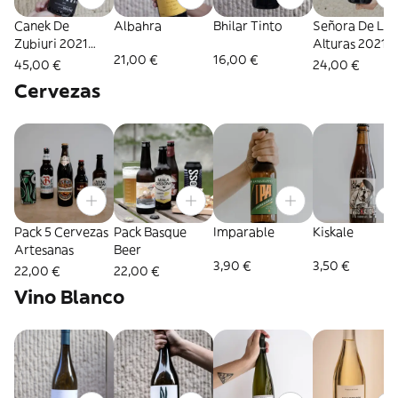
Canek De
Albahra
Bhilar Tinto
Señora De Las
Zubiuri 2021
Alturas 2021 _
21,00 €
16,00 €
Rioja
Viña Zorzal
45,00 €
24,00 €
Cervezas
Pack 5 Cervezas
Pack Basque
Imparable
Kiskale
Artesanas
Beer
3,90 €
3,50 €
22,00 €
22,00 €
Vino Blanco