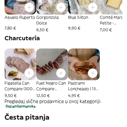
Abuelo Ruperto
Gorgonzola
Blue Silton
Comté Marcel
Dolce
Petite -
7,80 €
9,90 €
Elegance 10
6,50 €
7,00 €
Meses
Charcutería
Figatella Can
Fuet Negro Can
Pastrami
Company (300
Company
Loncheado ( 130
Gr Aprox)
(100Gr Aprox)
Gr Aprox)
9,50 €
12,50 €
4,95 €
Pregledaj slične prodavnice u ovoj kategoriji:
Dućan
Gurmanska
Česta pitanja