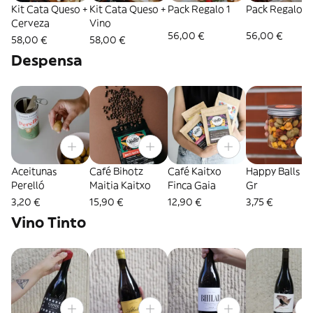
Kit Cata Queso +
Kit Cata Queso +
Pack Regalo 1
Pack Regalo 2
Cerveza
Vino
56,00 €
56,00 €
58,00 €
58,00 €
Despensa
Aceitunas
Café Bihotz
Café Kaitxo
Happy Balls 5
Perelló
Maitia Kaitxo
Finca Gaia
Gr
3,20 €
15,90 €
12,90 €
3,75 €
Vino Tinto