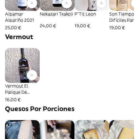
Albamar
Nekazari Txakoli
P´Tit Leon
Son Tiempos
Albariño 2021
Difíciles Para
24,00 €
19,00 €
Soñadores
25,00 €
19,00 €
Vermout
Vermout El
Palique De
Madrid
16,00 €
Quesos Por Porciones