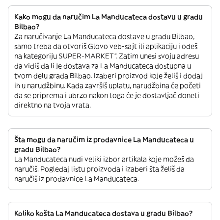
Kako mogu da naručim La Manducateca dostavu u gradu
Bilbao?
Za naručivanje La Manducateca dostave u gradu Bilbao,
samo treba da otvoriš Glovo veb-sajt ili aplikaciju i odeš
na kategoriju SUPER-MARKET”. Zatim unesi svoju adresu
da vidiš da li je dostava za La Manducateca dostupna u
tvom delu grada Bilbao. Izaberi proizvod koje želiš i dodaj
ih u narudžbinu. Kada završiš uplatu, narudžbina će početi
da se priprema i ubrzo nakon toga će je dostavljač doneti
direktno na tvoja vrata.
Šta mogu da naručim iz prodavnice La Manducateca u
gradu Bilbao?
La Manducateca nudi veliki izbor artikala koje možeš da
naručiš. Pogledaj listu proizvoda i izaberi šta želiš da
naručiš iz prodavnice La Manducateca.
Koliko košta La Manducateca dostava u gradu Bilbao?