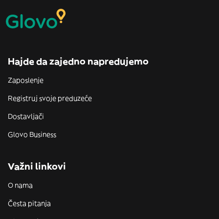
Hajde da zajedno napredujemo
Zaposlenje
Registruj svoje preduzeće
Dostavljači
Glovo Business
Važni linkovi
O nama
Česta pitanja