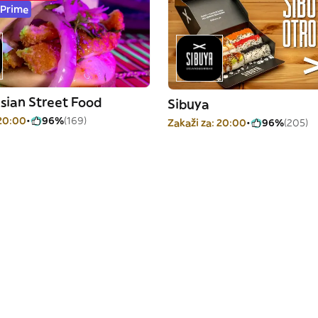
 Prime
sian Street Food
Sibuya
 20:00
96%
(169)
Zakaži za: 20:00
96%
(205)