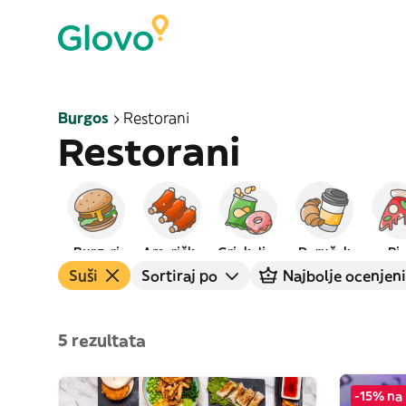
Burgos
Restorani
Restorani
Burgeri
Američka
Grickalice
Doručak
Pi
Suši
Sortiraj po
Najbolje ocenjeni
5 rezultata
-15% na 