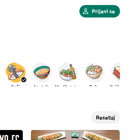
Prijavi se
Suši
Arapska
Mediteranska
Poke
Italijanska
Resetuj