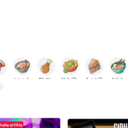
ca
Japanska
Piletina
Meksička
Sendviči
Azijska
neke artikle