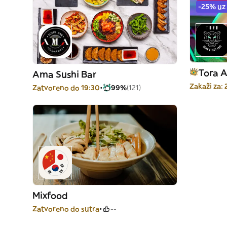
-25% uz
Tora A
Ama Sushi Bar
Zakaži za:
Zatvoreno do 19:30
99%
(121)
Mixfood
Zatvoreno do sutra
--