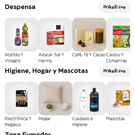
Despensa
Prikaži sve
Aceites Y
Azucar, Sal Y
Café, Té Y Cacao
Caldos Y
Vinagre
Harina
Conservas
Higiene, Hogar y Mascotas
Prikaži sve
Electrónica Y
Hogar
Cuidado e
Mascotas
Regalos
Higiene
Zona Fumador