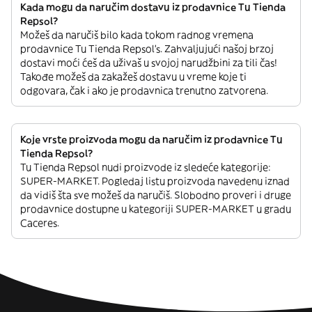
Kada mogu da naručim dostavu iz prodavnice Tu Tienda
Repsol?
Možeš da naručiš bilo kada tokom radnog vremena
prodavnice Tu Tienda Repsol’s. Zahvaljujući našoj brzoj
dostavi moći ćeš da uživaš u svojoj narudžbini za tili čas!
Takođe možeš da zakažeš dostavu u vreme koje ti
odgovara, čak i ako je prodavnica trenutno zatvorena.
Koje vrste proizvoda mogu da naručim iz prodavnice Tu
Tienda Repsol?
Tu Tienda Repsol nudi proizvode iz sledeće kategorije:
SUPER-MARKET. Pogledaj listu proizvoda navedenu iznad
da vidiš šta sve možeš da naručiš. Slobodno proveri i druge
prodavnice dostupne u kategoriji SUPER-MARKET u gradu
Caceres.