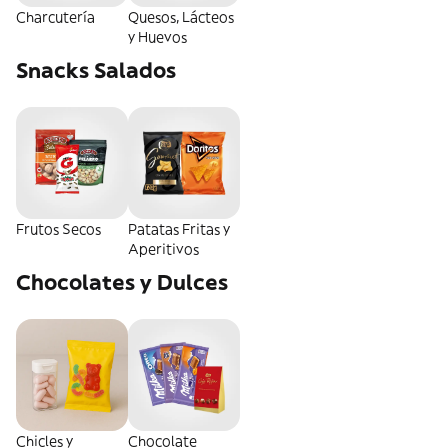
Charcutería
Quesos, Lácteos
y Huevos
Snacks Salados
Frutos Secos
Patatas Fritas y
Aperitivos
Chocolates y Dulces
Chicles y
Chocolate