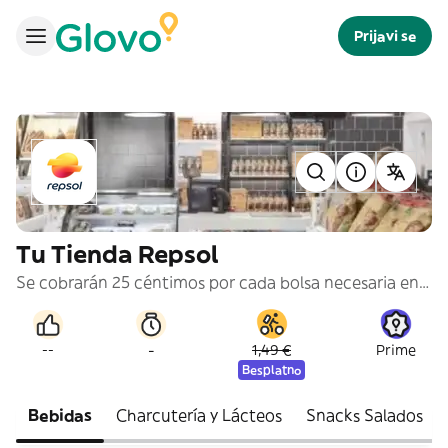
Prijavi se
Tu Tienda Repsol
Se cobrarán 25 céntimos por cada bolsa necesaria en tu pedido.
-
--
1,49 €
Prime
Besplatno
Bebidas
Charcutería y Lácteos
Snacks Salados