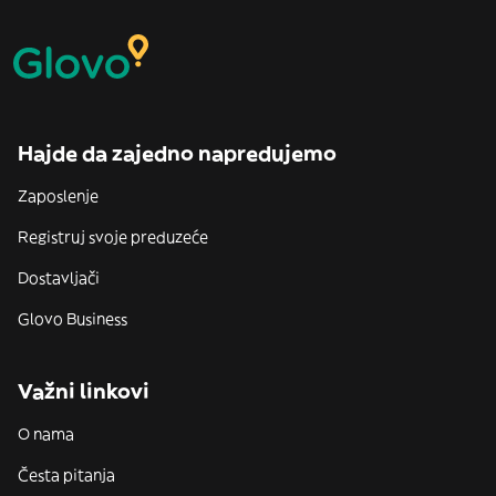
Hajde da zajedno napredujemo
Zaposlenje
Registruj svoje preduzeće
Dostavljači
Glovo Business
Važni linkovi
O nama
Česta pitanja