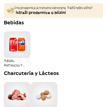
Ova prodavnica je trenutno zatvorena. Tražiš nešto slično?
Istraži prodavnice u blizini
Bebidas
Aguas,
Refrescos Y
Energéticas
Charcutería y Lácteos