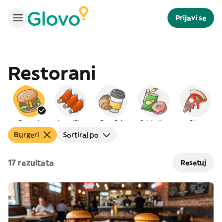
Prijavi se
Restorani
Burgeri
Američka
Doručak
Grickalice
Pica
Burgeri
Sortiraj po
17 rezultata
Resetuj