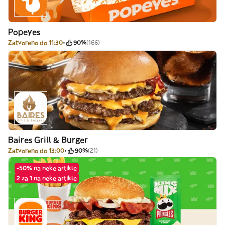
Popeyes
Zatvoreno do 11:30
90%
(166)
Baires Grill & Burger
Zatvoreno do 13:00
90%
(21)
-50% na neke artikle
2 za 1 na neke artikle