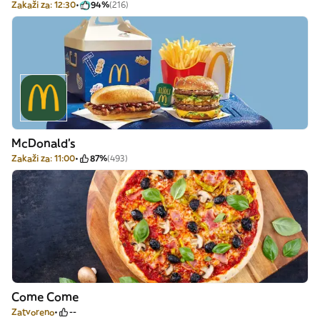
Zakaži za: 12:30
94%
(216)
McDonald's
Zakaži za: 11:00
87%
(493)
Come Come
Zatvoreno
--