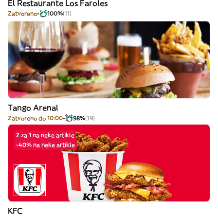
El Restaurante Los Faroles
Zatvoreno
100%
(11)
Tango Arenal
Zatvoreno do 10:00
98%
(19)
2 za 1 na neke artikle
-40% na neke artikle
KFC