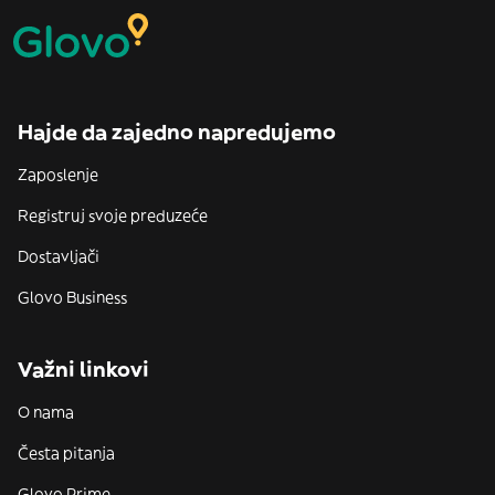
Hajde da zajedno napredujemo
Zaposlenje
Registruj svoje preduzeće
Dostavljači
Glovo Business
Važni linkovi
O nama
Česta pitanja
Glovo Prime