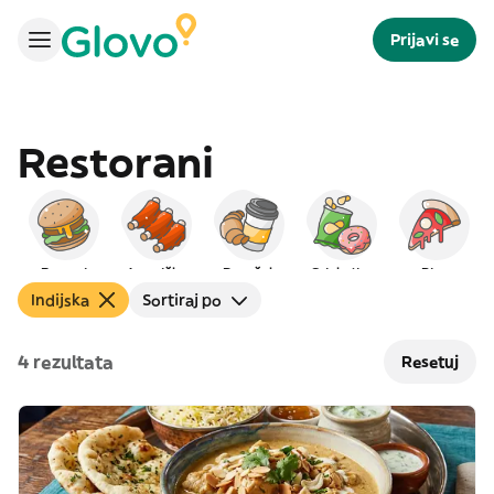
Prijavi se
Restorani
Burgeri
Američka
Doručak
Grickalice
Pica
Indijska
Sortiraj po
4 rezultata
Resetuj