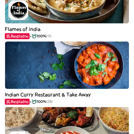
Flames of india
Besplatno
100%
(11)
Indian Curry Restaurant & Take Away
Besplatno
100%
(28)