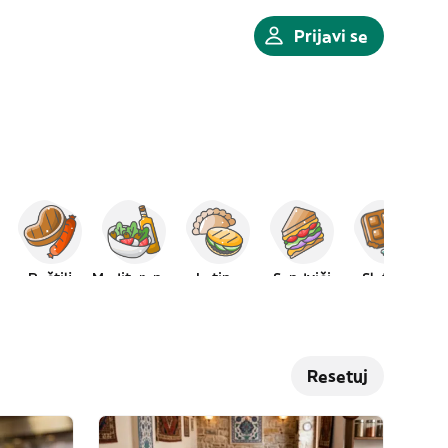
Prijavi se
Roštilj
Mediteranska
Latino
Sendviči
Slatkiši
Resetuj