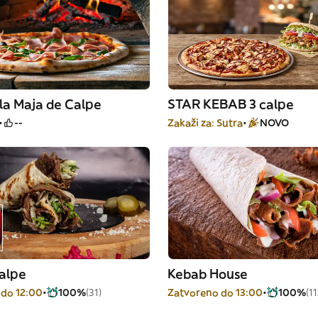
 la Maja de Calpe
STAR KEBAB 3 calpe
--
Zakaži za: Sutra
NOVO
alpe
Kebab House
 do 12:00
100%
(31)
Zatvoreno do 13:00
100%
(11