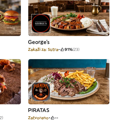
George's
Zakaži za: Sutra
91%
(23)
PIRATAS
2)
Zatvoreno
--