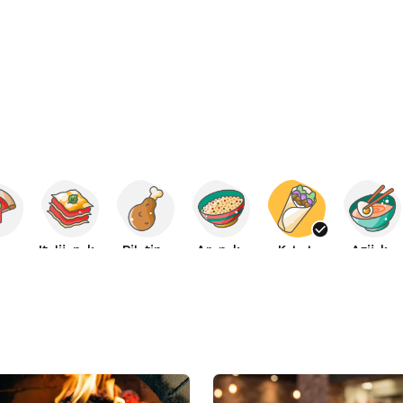
ca
Italijanska
Piletina
Arapska
Kebab
Azijska