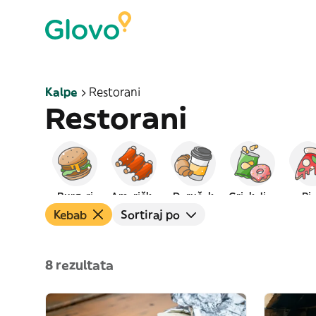
Kalpe
Restorani
Restorani
Burgeri
Američka
Doručak
Grickalice
Pi
Kebab
Sortiraj po
8 rezultata