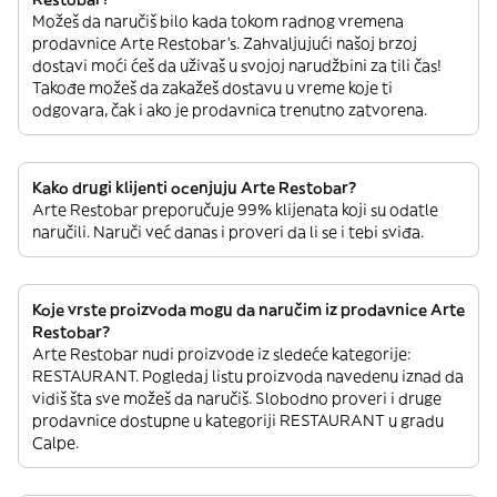
Možeš da naručiš bilo kada tokom radnog vremena
prodavnice Arte Restobar’s. Zahvaljujući našoj brzoj
dostavi moći ćeš da uživaš u svojoj narudžbini za tili čas!
Takođe možeš da zakažeš dostavu u vreme koje ti
odgovara, čak i ako je prodavnica trenutno zatvorena.
Kako drugi klijenti ocenjuju Arte Restobar?
Arte Restobar preporučuje 99% klijenata koji su odatle
naručili. Naruči već danas i proveri da li se i tebi sviđa.
Koje vrste proizvoda mogu da naručim iz prodavnice Arte
Restobar?
Arte Restobar nudi proizvode iz sledeće kategorije:
RESTAURANT. Pogledaj listu proizvoda navedenu iznad da
vidiš šta sve možeš da naručiš. Slobodno proveri i druge
prodavnice dostupne u kategoriji RESTAURANT u gradu
Calpe.