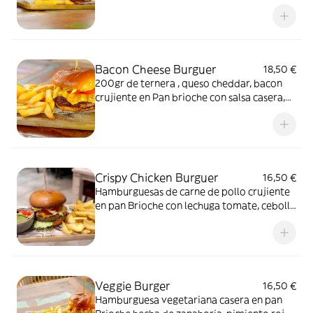
queso cheddar bacon y nuestra salsa casera
especial, servida con patatas fritas,
acompañada de patatas fritas caseras
Bacon Cheese Burguer
18,50 €
200gr de ternera , queso cheddar, bacon
crujiente en Pan brioche con salsa casera,
acompañada de patatas fritas caseras
Crispy Chicken Burguer
16,50 €
Hamburguesas de carne de pollo crujiente
en pan Brioche con lechuga tomate, cebolla
a la plancha, queso cheddar bacon y
nuestra salsa casera especial, servida con
patatas fritas, acompañada de patatas
fritas caseras
Veggie Burger
16,50 €
Hamburguesa vegetariana casera en pan