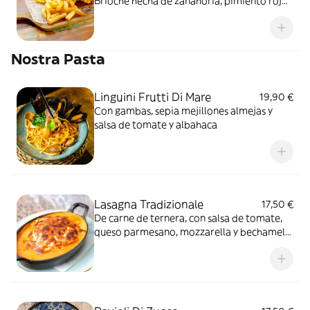
Brioche hecha de zanahoria, pimiento rojo,
cebolla, y aceitunas negras, con
champiñones salteados, cebolla crujiente y
nuestra salsa de mostaza, acompañada de
Nostra Pasta
patatas fritas caseras
Linguini Frutti Di Mare
19,90 €
Con gambas, sepia mejillones almejas y
salsa de tomate y albahaca
Lasagna Tradizionale
17,50 €
De carne de ternera, con salsa de tomate,
queso parmesano, mozzarella y bechamel
gratinada al horno