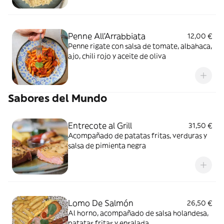
Penne All'Arrabbiata
12,00 €
Penne rigate con salsa de tomate, albahaca,
ajo, chili rojo y aceite de oliva
Sabores del Mundo
Entrecote al Grill
31,50 €
Acompañado de patatas fritas, verduras y
salsa de pimienta negra
Lomo De Salmón
26,50 €
Al horno, acompañado de salsa holandesa,
patatas fritas y ensalada