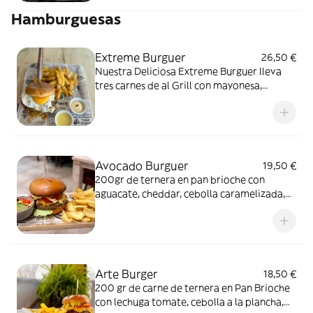
Hamburguesas
Extreme Burguer
26,50 €
Nuestra Deliciosa Extreme Burguer lleva
tres carnes de al Grill con mayonesa,
lechuga, queso cheddar, bacon, cebolla
caramelizada, huevo frito y salsa Joppie!
acompañada de patatas fritas caseras
Avocado Burguer
19,50 €
200gr de ternera en pan brioche con
aguacate, cheddar, cebolla caramelizada,
tomate y salsa joppie, acompañada de
patats fritas caseras
Arte Burger
18,50 €
200 gr de carne de ternera en Pan Brioche
con lechuga tomate, cebolla a la plancha,