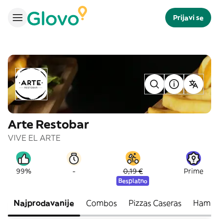
Prijavi se
Arte Restobar
VIVE EL ARTE
-
99%
0,19 €
Prime
Besplatno
Najprodavanije
Combos
Pizzas Caseras
Hambu