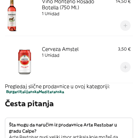
Vino Monterio Rosado
14,50 €
Botella (750 Ml.)
1 Unidad
Cerveza Amstel
3,50 €
1 Unidad
Pregledaj slične prodavnice u ovoj kategoriji:
Burgeri
Italijanska
Mediteranska
Česta pitanja
Šta mogu da naručim iz prodavnice Arte Restobar u
gradu Calpe?
Arte Restobar nudi veliki izbor artikala koje možeš da