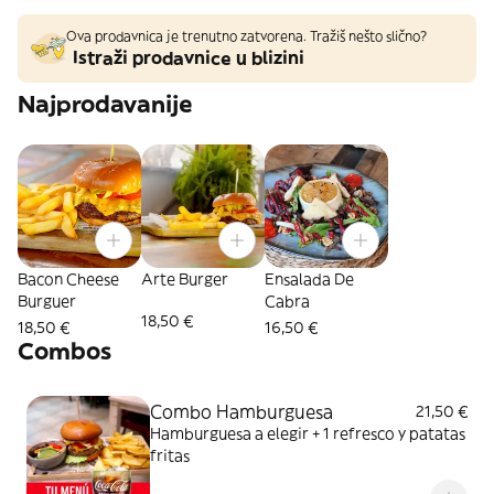
Ova prodavnica je trenutno zatvorena. Tražiš nešto slično?
Istraži prodavnice u blizini
Najprodavanije
Bacon Cheese
Arte Burger
Ensalada De
Burguer
Cabra
18,50 €
18,50 €
16,50 €
Combos
Combo Hamburguesa
21,50 €
Hamburguesa a elegir + 1 refresco y patatas
fritas