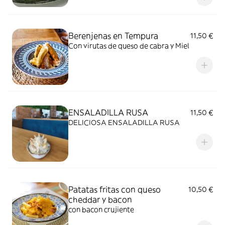
Berenjenas en Tempura
11,50 €
Con virutas de queso de cabra y Miel
ENSALADILLA RUSA
11,50 €
DELICIOSA ENSALADILLA RUSA
Patatas fritas con queso
10,50 €
cheddar y bacon
con bacon crujiente