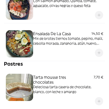
Con Salmon ahumado, Quinoa, tomate,
aguacate, olivas negras y queso feta
Ensalada De La Casa
14,50 €
Mix de brotes tiernos tomate, pepino, maíz,
cebolla morada, zanahoria, atún, huevo,
cebolla crujiente, daditos de queso y salsa
de mostaza suave
Postres
Tarta mousse tres
7,70 €
chocolates
Deleciosa tarta casera de chocolate,
blanco, con leche y amargo