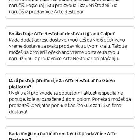
naručiš. Pogledaj listu proizvoda i izaberi šta želiš da
naručiš iz prodavnice Arte Restobar.
Koliko traje Arte Restobar dostava u gradu Calpe?
Kada dodaš adresu dostave, moći ćeš da vidiš očekivano
vreme dostave za svaku prodavnicu u tvom kraju. Takođe
možeš da proveriš očekivano vreme dostave za tvoju
narudžbinu iz prodavnice Arte Restobar pri plaćanju.
Da li postoje promocije za Arte Restobar na Glovo
platformi?
Uvek traži proizvode sa popustom i aktuelne specijalne
ponude, koje su označene žutom bojom. Ponekad možeš da
pronađeš specijalne ponude kao što su 2 za 1 ili snižena
dostava!
Kada mogu da naručim dostavu iz prodavnice Arte
Restobar?