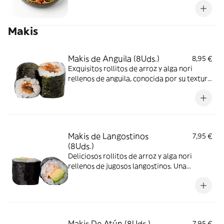
Makis
Makis de Anguila (8Uds.)
8,95 €
Exquisitos rollitos de arroz y alga nori
rellenos de anguila, conocida por su textura
tierna y su sabor intenso y delicadamente
dulce. Una opción gourmet para quienes
buscan disfrutar de un sushi con carácter y
un toque especial.
Makis de Langostinos
7,95 €
(8Uds.)
Deliciosos rollitos de arroz y alga nori
rellenos de jugosos langostinos. Una
combinación equilibrada de textura suave
y sabor fresco, elaborada al momento para
garantizar la mejor calidad. Ideales para
disfrutar de un sushi ligero, sabroso y lleno
de frescura.
Makis De Atún (8Uds.)
7,95 €