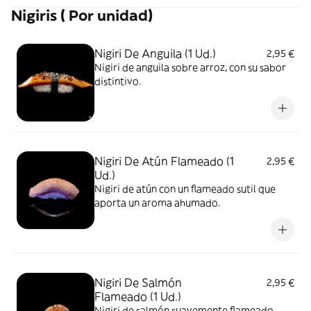
Nigiris ( Por unidad)
Nigiri De Anguila (1 Ud.)
2,95 €
Nigiri de anguila sobre arroz, con su sabor
distintivo.
Nigiri De Atún Flameado (1
2,95 €
Ud.)
Nigiri de atún con un flameado sutil que
aporta un aroma ahumado.
Nigiri De Salmón
2,95 €
Flameado (1 Ud.)
Nigiri de salmón suavemente flameado,