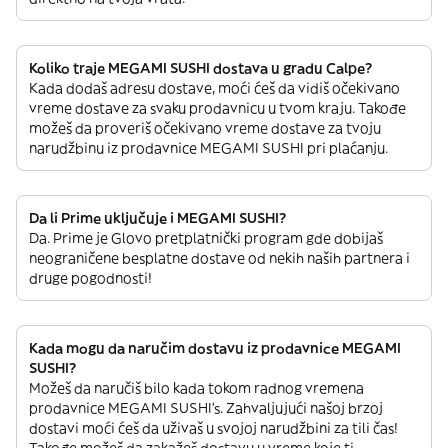
Koliko traje MEGAMI SUSHI dostava u gradu Calpe?
Kada dodaš adresu dostave, moći ćeš da vidiš očekivano
vreme dostave za svaku prodavnicu u tvom kraju. Takođe
možeš da proveriš očekivano vreme dostave za tvoju
narudžbinu iz prodavnice MEGAMI SUSHI pri plaćanju.
Da li Prime uključuje i MEGAMI SUSHI?
Da. Prime je Glovo pretplatnički program gde dobijaš
neograničene besplatne dostave od nekih naših partnera i
druge pogodnosti!
Kada mogu da naručim dostavu iz prodavnice MEGAMI
SUSHI?
Možeš da naručiš bilo kada tokom radnog vremena
prodavnice MEGAMI SUSHI’s. Zahvaljujući našoj brzoj
dostavi moći ćeš da uživaš u svojoj narudžbini za tili čas!