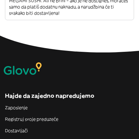
MEGAMI SUSHI. Ali ne brini – ako je ne dostigneš, moraćeš
samo da platiš dodatnu naknadu, a narudžbina će ti
svakako biti dostavljena!
Hajde da zajedno napredujemo
Zaposlenje
Registruj svoje preduzeće
Dostavljači