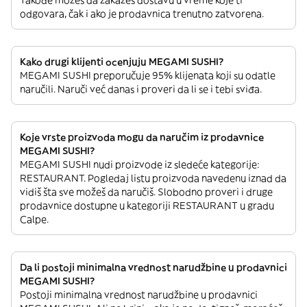
Takođe možeš da zakažeš dostavu u vreme koje ti
odgovara, čak i ako je prodavnica trenutno zatvorena.
Kako drugi klijenti ocenjuju MEGAMI SUSHI?
MEGAMI SUSHI preporučuje 95% klijenata koji su odatle
naručili. Naruči već danas i proveri da li se i tebi sviđa.
Koje vrste proizvoda mogu da naručim iz prodavnice
MEGAMI SUSHI?
MEGAMI SUSHI nudi proizvode iz sledeće kategorije:
RESTAURANT. Pogledaj listu proizvoda navedenu iznad da
vidiš šta sve možeš da naručiš. Slobodno proveri i druge
prodavnice dostupne u kategoriji RESTAURANT u gradu
Calpe.
Da li postoji minimalna vrednost narudžbine u prodavnici
MEGAMI SUSHI?
Postoji minimalna vrednost narudžbine u prodavnici