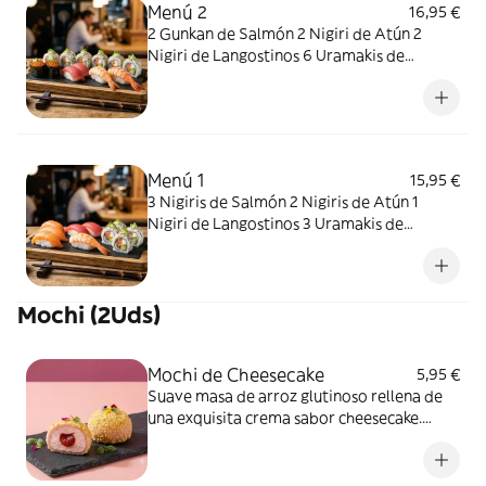
Menú 2
16,95 €
2 Gunkan de Salmón 2 Nigiri de Atún 2
Nigiri de Langostinos 6 Uramakis de
Salmón
Menú 1
15,95 €
3 Nigiris de Salmón 2 Nigiris de Atún 1
Nigiri de Langostinos 3 Uramakis de
Salmón
Mochi (2Uds)
Mochi de Cheesecake
5,95 €
Suave masa de arroz glutinoso rellena de
una exquisita crema sabor cheesecake.
Cremoso por dentro, tierno por fuera y con
el equilibrio perfecto de dulzor. ¡Un
pequeño capricho que te conquistará