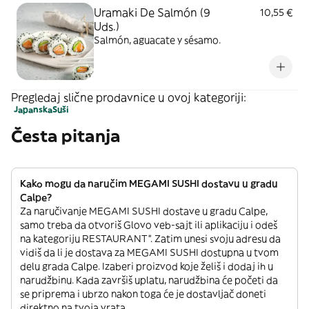
Uramaki De Salmón (9
10,55 €
Uds.)
Salmón, aguacate y sésamo.
Pregledaj slične prodavnice u ovoj kategoriji:
Japanska
Suši
Česta pitanja
Kako mogu da naručim MEGAMI SUSHI dostavu u gradu
Calpe?
Za naručivanje MEGAMI SUSHI dostave u gradu Calpe,
samo treba da otvoriš Glovo veb-sajt ili aplikaciju i odeš
na kategoriju RESTAURANT”. Zatim unesi svoju adresu da
vidiš da li je dostava za MEGAMI SUSHI dostupna u tvom
delu grada Calpe. Izaberi proizvod koje želiš i dodaj ih u
narudžbinu. Kada završiš uplatu, narudžbina će početi da
se priprema i ubrzo nakon toga će je dostavljač doneti
direktno na tvoja vrata.