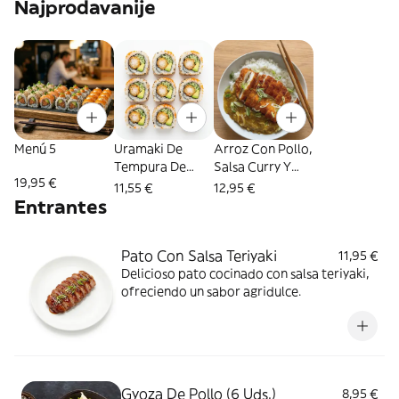
Najprodavanije
Menú 5
Uramaki De
Arroz Con Pollo,
Tempura De
Salsa Curry Y
19,95 €
Langostinos (9
Salsa Teriyaki
11,55 €
12,95 €
Uds.)
Entrantes
Pato Con Salsa Teriyaki
11,95 €
Delicioso pato cocinado con salsa teriyaki,
ofreciendo un sabor agridulce.
Gyoza De Pollo (6 Uds.)
8,95 €