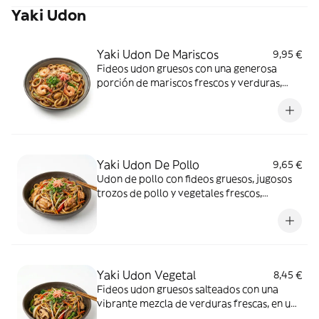
Yaki Udon
desde el primer bocado!
Yaki Udon De Mariscos
9,95 €
Fideos udon gruesos con una generosa
porción de mariscos frescos y verduras,
salteados en una rica salsa.
Yaki Udon De Pollo
9,65 €
Udon de pollo con fideos gruesos, jugosos
trozos de pollo y vegetales frescos,
salteados con maestría.
Yaki Udon Vegetal
8,45 €
Fideos udon gruesos salteados con una
vibrante mezcla de verduras frescas, en una
salsa ligera y aromática.