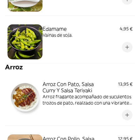
Edamame
4,95 €
Vainas de soja.
Arroz
Arroz Con Pato, Salsa
13,95 €
Curry Y Salsa Teriyaki
Arroz fragante acompañado de suculentos
trozos de pato, realzado con una vibrante
salsa curry y el dulzor del teriyaki.
Arroz Con Pollo, Salsa
12,95 €