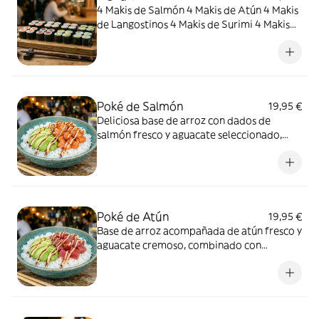
4 Makis de Salmón 4 Makis de Atún 4 Makis
de Langostinos 4 Makis de Surimi 4 Makis
de Aguacate 4 Makis de Pepino
Poké de Salmón
19,95 €
Deliciosa base de arroz con dados de
salmón fresco y aguacate seleccionado,
bañados en una combinación de salsas que
realzan cada bocado. Fresco, saludable y
lleno de sabor. ¡Tu poke favorito en cada
pedido!
Poké de Atún
19,95 €
Base de arroz acompañada de atún fresco y
aguacate cremoso, combinado con
nuestras salsas especiales para ofrecer un
sabor equilibrado y lleno de frescura. Una
opción ligera, nutritiva y perfecta para
disfrutar en cualquier momento.