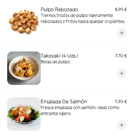
Pulpo Rebozado
8,95 €
Tiernos trozos de pulpo ligeramente
rebozados y fritos hasta quedar crujientes.
Takoyaki (4 Uds.)
7,70 €
Bolas de pulpo.
Ensalada De Salmón
7,30 €
Fresca ensalada con salmón, ideal como
entrante ligero.