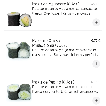
Makis de Aguacate (8Uds.)
6,95 €
Rollitos de arroz y alga nori con aguacate
fresco. Cremosos, ligeros y deliciosos.
¡Perfectos para los amantes del aguacate!
Makis de Queso
6,75 €
Philadelphia (8Uds.)
Rollitos de arroz y alga nori con cremoso
queso crema. Suaves, deliciosos y perfectos
para disfrutar de un sushi diferente.
Makis de Pepino (8Uds.)
6,25 €
Rollitos de arroz y alga nori con pepino
fresco y crujiente. Ligeros, refrescantes y
deliciosos.