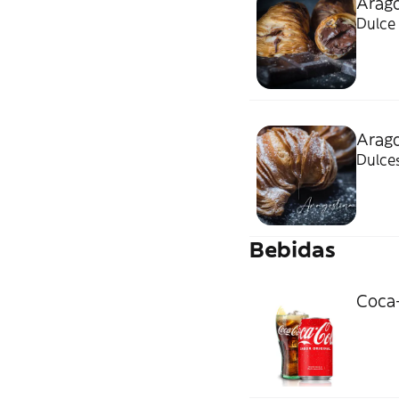
Arago
Dulce
Arag
Dulces
Bebidas
Coca-