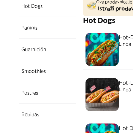
Ova prodavnica je 
Hot Dogs
Istraži prodav
Hot Dogs
Paninis
Hot-
Linda
Guarnición
Smoothies
Hot-D
Linda
Postres
Bebidas
Hot 