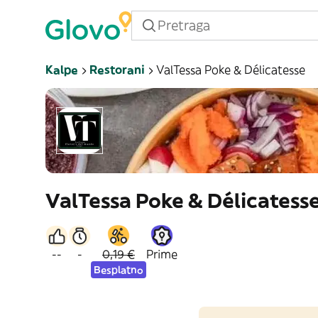
Kalpe
Restorani
ValTessa Poke & Délicatesse
ValTessa Poke & Délicatess
--
-
0,19 €
Prime
Besplatno