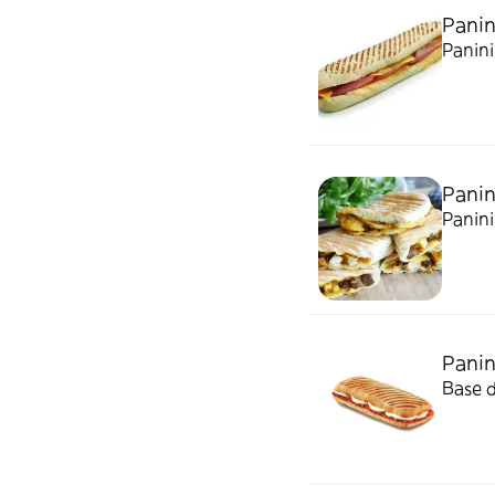
Pani
Panin
Panin
Panin
Panin
Base d