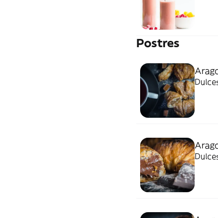
Postres
Arago
Dulces
Arago
Dulces