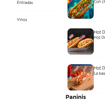
Con ch
Entradas
Vinos
Hot D
Hot Do
Hot D
La bas
Paninis