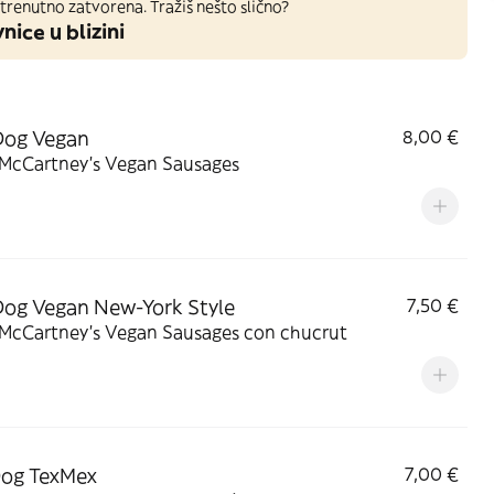
trenutno zatvorena. Tražiš nešto slično?
nice u blizini
Dog Vegan
8,00 €
 McCartney's Vegan Sausages
og Vegan New-York Style
7,50 €
 McCartney's Vegan Sausages con chucrut
Dog TexMex
7,00 €