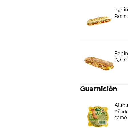
Panin
Panini
Panin
Panini
Guarnición
Alliol
Añadel
como 