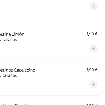
stina Limón
1,90 €
 italianos
stinos Capuccino
1,90 €
 italianos