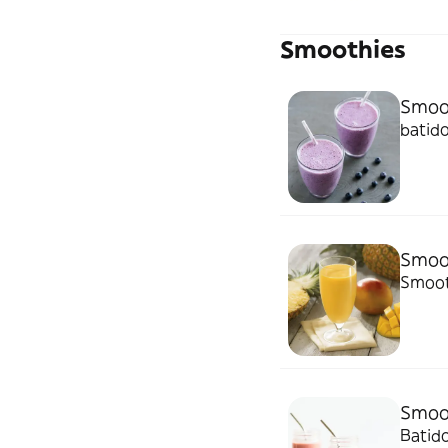
Smoothies
Smoot
batid
Smoot
Smoot
Smoot
Batid