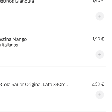
stinos Giandula
1,90 €
ostina Mango
1,90 €
 italianos
Cola Sabor Original Lata 330ml.
2,50 €