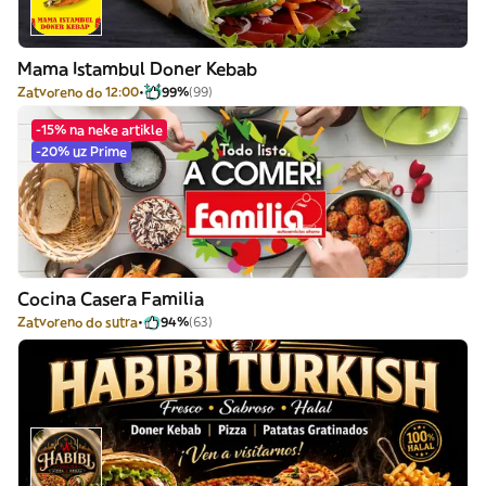
Mama Istambul Doner Kebab
Zatvoreno do 12:00
99%
(99)
-15% na neke artikle
-20% uz Prime
Cocina Casera Familia
Zatvoreno do sutra
94%
(63)