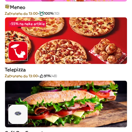
Meneo
Zatvoreno do 13:00
100%
(10)
-55% na neke artikle
Telepizza
Zatvoreno do 13:00
91%
(48)