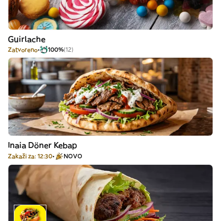
Guirlache
Zatvoreno
100%
(12)
Inaia Döner Kebap
Zakaži za: 12:30
NOVO