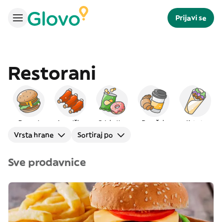
Prijavi se
Restorani
Burgeri
Američka
Grickalice
Doručak
Kebab
Vrsta hrane
Sortiraj po
Sve prodavnice