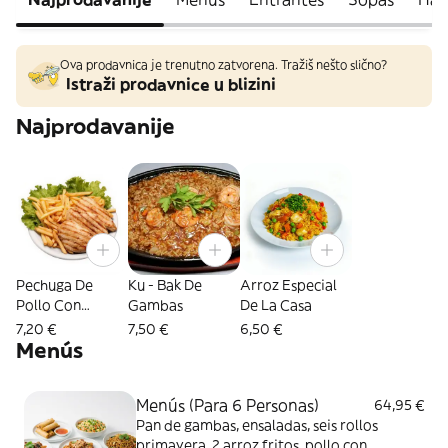
Ova prodavnica je trenutno zatvorena. Tražiš nešto slično?
Istraži prodavnice u blizini
Najprodavanije
Pechuga De
Ku - Bak De
Arroz Especial
Pollo Con
Gambas
De La Casa
Patata Fritas
7,20 €
7,50 €
6,50 €
Menús
Menús (Para 6 Personas)
64,95 €
Pan de gambas, ensaladas, seis rollos
primavera, 2 arroz fritos, pollo con