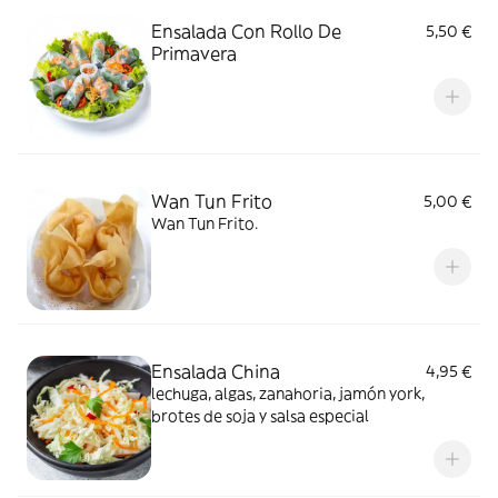
Ensalada Con Rollo De
5,50 €
Primavera
Wan Tun Frito
5,00 €
Wan Tun Frito.
Ensalada China
4,95 €
lechuga, algas, zanahoria, jamón york,
brotes de soja y salsa especial