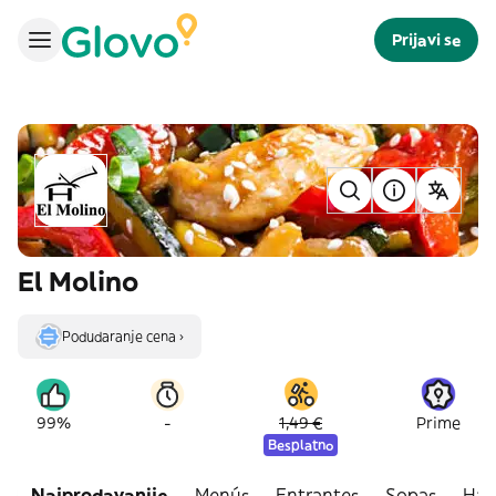
Prijavi se
El Molino
Podudaranje cena ›
-
99%
1,49 €
Prime
Besplatno
Najprodavanije
Menús
Entrantes
Sopas
Ham