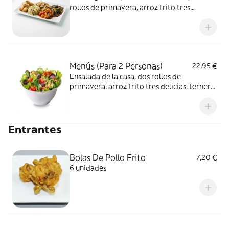
rollos de primavera, arroz frito tres
delicias, tallarines con langostinos, ternera
con salsa de ostras y pollo con almendras
Menús (Para 2 Personas)
22,95 €
Ensalada de la casa, dos rollos de
primavera, arroz frito tres delicias, ternera
con salsa de ostras y pollo con limon
Entrantes
Bolas De Pollo Frito
7,20 €
6 unidades