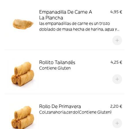
Empanadilla De Carne A
4,95 €
La Plancha
las empanadillas de carne es un trozo
doblado de masa hecha de harina, agua y
especias y una pizca de sal llena de una
mezcla de pequeñas verduras picadas y
carne con su salsa de soja especial china
Rollito Tailandés
4,25 €
Contiene Gluten
Rollo De Primavera
2,20 €
Col,zanahoria,cerdo(Contiene Gluten)