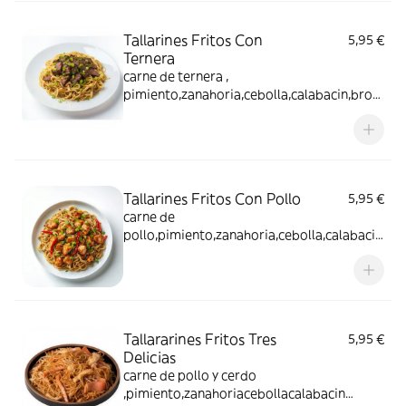
Tallarines Fritos Con
5,95 €
Ternera
carne de ternera ,
pimiento,zanahoria,cebolla,calabacin,brot
es de soja,
Tallarines Fritos Con Pollo
5,95 €
carne de
pollo,pimiento,zanahoria,cebolla,calabacin
,brotes de soja,
Tallararines Fritos Tres
5,95 €
Delicias
carne de pollo y cerdo
,pimiento,zanahoriacebollacalabacin