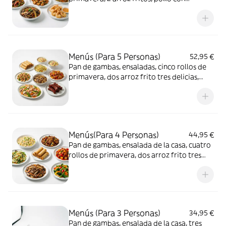
almendras, tallarines con langostinos,
familia feliz, langostinos, cerdo o pollo
agridulce ,bolas de pollo frita y Coca-Cola
Sabor Original botella 2L.
Menús (Para 5 Personas)
52,95 €
Pan de gambas, ensaladas, cinco rollos de
primavera, dos arroz frito tres delicias,
tallarines con langostinos ternera con salsa
de ostras, pollo con almendras, bolas de
pollo frita, cerdo o pollo agridulce y Coca-
Cola Sabor Original botella 2L.
Menús(Para 4 Personas)
44,95 €
Pan de gambas, ensalada de la casa, cuatro
rollos de primavera, dos arroz frito tres
delicias, tallarines con langostinos, ternera
con salsa de ostras, pollo con almendras,
cerdo o pollo agridulce y Coca-Cola Sabor
Original botella 2L.
Menús (Para 3 Personas)
34,95 €
Pan de gambas, ensalada de la casa, tres