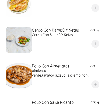
Cerdo Con Bambú Y Setas
7,20 €
Cerdo Con Bambú Y Setas.
Pollo Con Almendras
7,20 €
pimiento
verde,zanahoria,cebolla,champiñón
,calabacin,almendras y salsa de soja
Pollo Con Salsa Picante
7,20 €