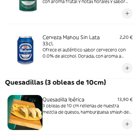
con aroma frutal y notas florales y sabor
suave y refrescante. Se recomienda
consumir entre 4º y 6º C.
Cerveza Mahou Sin Lata
2,20 €
33cl.
Ofrece el auténtico sabor cervecero con
0.0% de alcohol. Dorada, con aroma a
cereal tostado y espuma cremosa y blanca,
se recomienda consumir entre 4º y 6º C.
Quesadillas (3 obleas de 10cm)
Quesadilla Ibérica
13,90 €
3 obleas de 10 cm rellenas de nuestra
mezcla de quesos, hamburguesa smash de
cerdo ibérico, salsa ajo tostado,
parmesano y cebolla crujiente