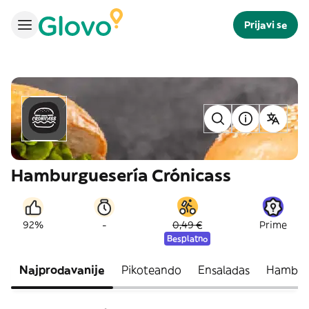
Prijavi se
Hamburguesería Crónicass
-
92%
0,49 €
Prime
Besplatno
Najprodavanije
Pikoteando
Ensaladas
Hambur