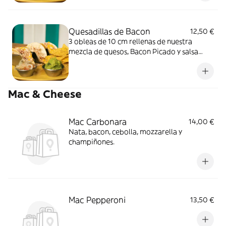
guacamole.
Quesadillas de Bacon
12,50 €
3 obleas de 10 cm rellenas de nuestra
mezcla de quesos, Bacon Picado y salsa
cheddar, acompañado de nachos, y un
cuenco de pico de gallo y otro de
guacamole.
Mac & Cheese
Mac Carbonara
14,00 €
Nata, bacon, cebolla, mozzarella y
champiñones.
Mac Pepperoni
13,50 €