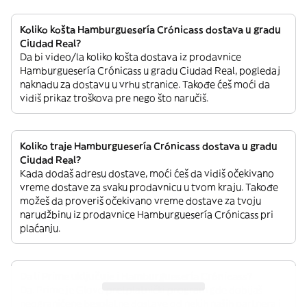
Koliko košta Hamburguesería Crónicass dostava u gradu
Ciudad Real?
Da bi video/la koliko košta dostava iz prodavnice
Hamburguesería Crónicass u gradu Ciudad Real, pogledaj
naknadu za dostavu u vrhu stranice. Takođe ćeš moći da
vidiš prikaz troškova pre nego što naručiš.
Koliko traje Hamburguesería Crónicass dostava u gradu
Ciudad Real?
Kada dodaš adresu dostave, moći ćeš da vidiš očekivano
vreme dostave za svaku prodavnicu u tvom kraju. Takođe
možeš da proveriš očekivano vreme dostave za tvoju
narudžbinu iz prodavnice Hamburguesería Crónicass pri
plaćanju.
Da li Prime uključuje i Hamburguesería Crónicass?
Da. Prime je Glovo pretplatnički program gde dobijaš
neograničene besplatne dostave od nekih naših partnera i