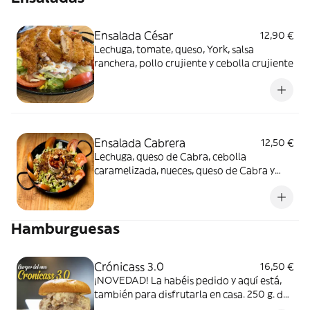
Ensalada César
12,90 €
Lechuga, tomate, queso, York, salsa
ranchera, pollo crujiente y cebolla crujiente
Ensalada Cabrera
12,50 €
Lechuga, queso de Cabra, cebolla
caramelizada, nueces, queso de Cabra y
Miel de caña
Hamburguesas
Crónicass 3.0
16,50 €
¡NOVEDAD! La habéis pedido y aquí está,
también para disfrutarla en casa. 250 g. de
Angus, mermelada de bacon, parmentier