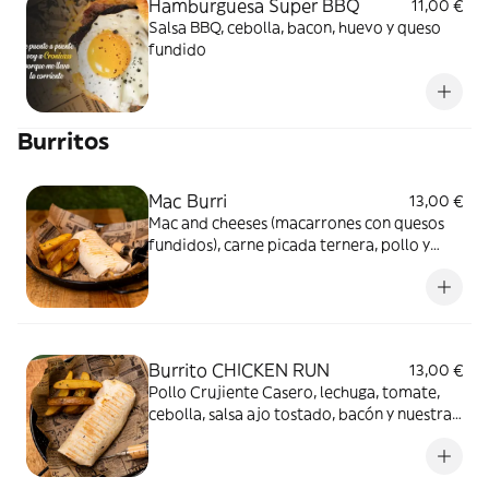
Hamburguesa Super BBQ
11,00 €
Salsa BBQ, cebolla, bacon, huevo y queso
fundido
Burritos
Mac Burri
13,00 €
Mac and cheeses (macarrones con quesos
fundidos), carne picada ternera, pollo y
costilla deshuesada y bacon
Burrito CHICKEN RUN
13,00 €
Pollo Crujiente Casero, lechuga, tomate,
cebolla, salsa ajo tostado, bacón y nuestra
mezcla de quesos.