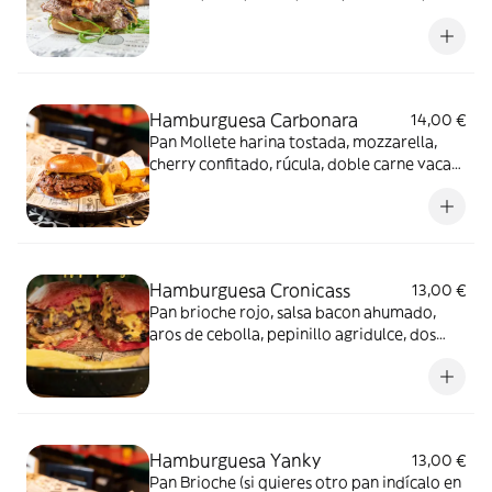
huevo frito, queso parmesano y, para
rematar, crujiente de jamón
Hamburguesa Carbonara
14,00 €
Pan Mollete harina tostada, mozzarella,
cherry confitado, rúcula, doble carne vaca
estilo Smash, salsa carbonara, cebolla
morada plancha, champiñones plancha.
Hamburguesa Cronicass
13,00 €
Pan brioche rojo, salsa bacon ahumado,
aros de cebolla, pepinillo agridulce, dos
carnes de vacas (125 g.) estilo smashburger,
cheddar, bacon crujiente y cebolla
crujiente
Hamburguesa Yanky
13,00 €
Pan Brioche (si quieres otro pan indícalo en