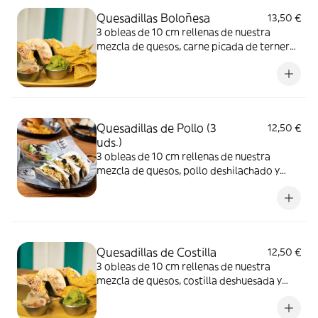
Quesadillas Boloñesa
13,50 €
3 obleas de 10 cm rellenas de nuestra
mezcla de quesos, carne picada de ternera
con salsa de tomate, acompañado de
nachos, y un cuenco de pico de gallo y otro
de guacamole.
Quesadillas de Pollo (3
12,50 €
uds.)
3 obleas de 10 cm rellenas de nuestra
mezcla de quesos, pollo deshilachado y
salsa cheddar, acompañado de nachos, y un
cuenco de pico de gallo y otro de
guacamole.
Quesadillas de Costilla
12,50 €
3 obleas de 10 cm rellenas de nuestra
mezcla de quesos, costilla deshuesada y
salsa cheddar, acompañado de nachos, y un
cuenco de pico de gallo y otro de