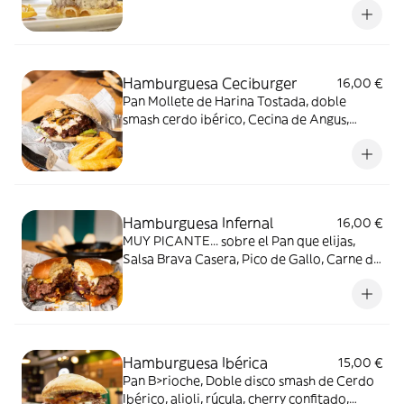
de patata, salsa de queso y trufa, pan
brioche y costilla de ternera deshuesada a
baja temperatura... Mmm!
Hamburguesa Ceciburger
16,00 €
Pan Mollete de Harina Tostada, doble
smash cerdo ibérico, Cecina de Angus,
Cebolla Caramelizada, Queso de Cabra,
Coulis de Frutos Rojos, Rúcula y Cebolla
Crujiente
Hamburguesa Infernal
16,00 €
MUY PICANTE... sobre el Pan que elijas,
Salsa Brava Casera, Pico de Gallo, Carne de
Vaca 250 g, takis picantes, salsa ajo tostado
picante y Queso Don Apolonio al Chili...
Para VALIENTES!!!
Hamburguesa Ibérica
15,00 €
Pan B>rioche, Doble disco smash de Cerdo
Ibérico, alioli, rúcula, cherry confitado,