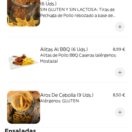
(6 Uds.)
SIN GLUTEN Y SIN LACTOSA: Tiras de
Pechuga de Pollo rebozado a base de
Harina de Garbanzo, Huevo, Pan Rallado
sin GLuten y Nachos de Maíz.
Alitas Al BBQ (6 Uds.)
8,99 €
Alitas de Pollo BBQ Caseras (alérgenos:
Mostaza)
Aros De Cebolla (9 Uds.)
8,50 €
Alérgenos: GLUTEN
Ensaladas