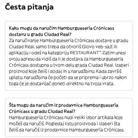
Česta pitanja
Kako mogu da naručim Hamburguesería Crónicass
dostavu u gradu Ciudad Real?
Za naručivanje Hamburguesería Crónicass dostave u gradu
Ciudad Real, samo treba da otvoriš Glovo veb-sajt ili
aplikaciju i odeš na kategoriju RESTAURANT”. Zatim unesi
svoju adresu da vidiš da li je dostava za Hamburguesería
Crónicass dostupna u tvom delu grada Ciudad Real. Izaberi
proizvod koje želiš i dodaj ih u narudžbinu. Kada završiš
uplatu, narudžbina će početi da se priprema i ubrzo nakon
toga će je dostavljač doneti direktno na tvoja vrata.
Šta mogu da naručim iz prodavnice Hamburguesería
Crónicass u gradu Ciudad Real?
Hamburguesería Crónicass nudi veliki izbor artikala koje
možeš da naručiš. Pogledaj listu proizvoda i izaberi šta
želiš da naručiš iz prodavnice Hamburguesería Crónicass.