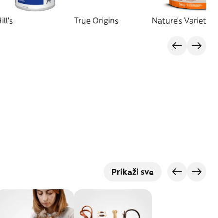
ill's
True Origins
Nature's Variety
Prikaži sve