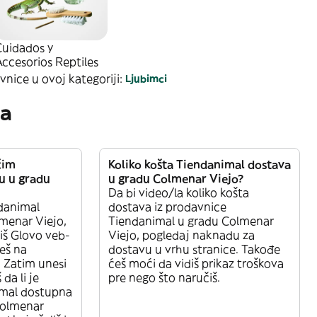
Cuidados y
ccesorios Reptiles
vnice u ovoj kategoriji:
Ljubimci
ja
čim
Koliko košta Tiendanimal dostava
u u gradu
u gradu Colmenar Viejo?
Da bi video/la koliko košta
danimal
dostava iz prodavnice
menar Viejo,
Tiendanimal u gradu Colmenar
iš Glovo veb-
Viejo, pogledaj naknadu za
deš na
dostavu u vrhu stranice. Takođe
 Zatim unesi
ćeš moći da vidiš prikaz troškova
da li je
pre nego što naručiš.
imal dostupna
Colmenar