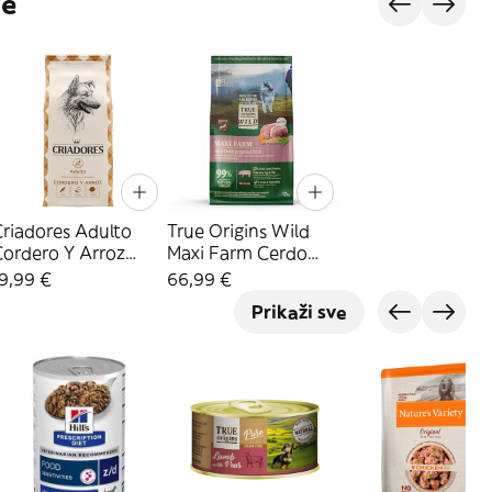
je
riadores Adulto
True Origins Wild
Cordero Y Arroz
Maxi Farm Cerdo
ienso Para Perros
pienso para perros
9,99 €
66,99 €
De Razas Mediana Y
12KG
Prikaži sve
Grande 3Kg