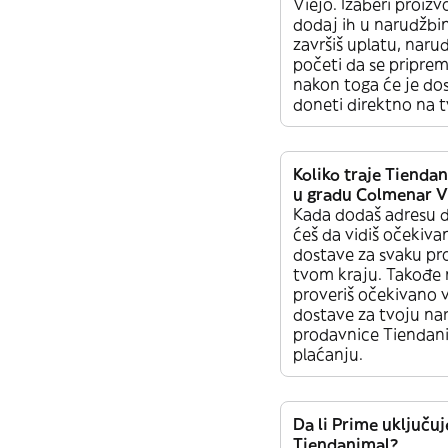
Viejo. Izaberi proizvo
dodaj ih u narudžbi
završiš uplatu, naru
početi da se priprem
nakon toga će je dos
doneti direktno na t
Koliko traje Tienda
u gradu Colmenar V
Kada dodaš adresu 
ćeš da vidiš očekiv
dostave za svaku pr
tvom kraju. Takođe
proveriš očekivano
dostave za tvoju na
prodavnice Tiendani
plaćanju.
Da li Prime uključuj
Tiendanimal?