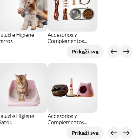
alud e Higiene
Accesorios y
erros
Complementos
Perros
Prikaži sve
alud e Higiene
Accesorios y
Gatos
Complementos
Gatos
Prikaži sve