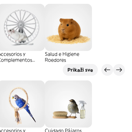
ccesorios y
Salud e Higiene
Complementos
Roedores
Roedores
Prikaži sve
ccesorios y
Cuidado Pájaros