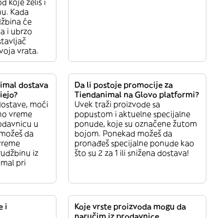
d koje želiš i
nu. Kada
džbina će
a i ubrzo
tavljač
voja vrata.
nimal dostava
Da li postoje promocije za
iejo?
Tiendanimal na Glovo platformi?
dostave, moći
Uvek traži proizvode sa
ano vreme
popustom i aktuelne specijalne
odavnicu u
ponude, koje su označene žutom
 možeš da
bojom. Ponekad možeš da
 vreme
pronađeš specijalne ponude kao
rudžbinu iz
što su 2 za 1 ili snižena dostava!
mal pri
e i
Koje vrste proizvoda mogu da
naručim iz prodavnice