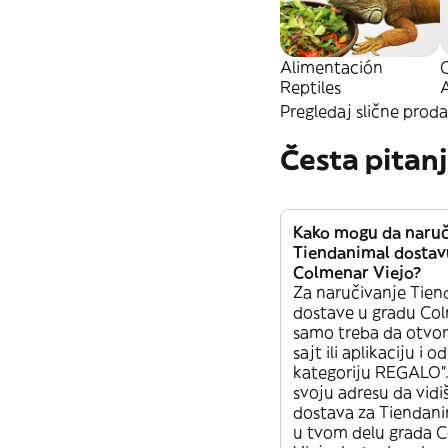
Alimentación
Reptiles
A
Pregledaj slične proda
Česta pitan
Kako mogu da naru
Tiendanimal dostav
Colmenar Viejo?
Za naručivanje Tien
dostave u gradu Col
samo treba da otvor
sajt ili aplikaciju i o
kategoriju REGALO”.
svoju adresu da vidiš 
dostava za Tiendan
u tvom delu grada 