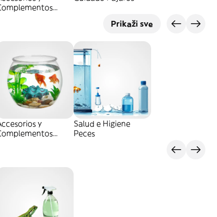
Complementos
Pájaros
Prikaži sve
ccesorios y
Salud e Higiene
Complementos
Peces
Peces