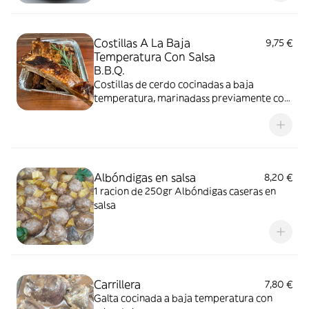
Costillas A La Baja
9,75 €
Temperatura Con Salsa
B.B.Q.
Costillas de cerdo cocinadas a baja
temperatura, marinadass previamente con
salsa bbq, varias especias,miel y mostaza. (2
tiras por ración)
Albóndigas en salsa
8,20 €
1 racion de 250gr Albóndigas caseras en
salsa
Carrillera
7,80 €
Galta cocinada a baja temperatura con