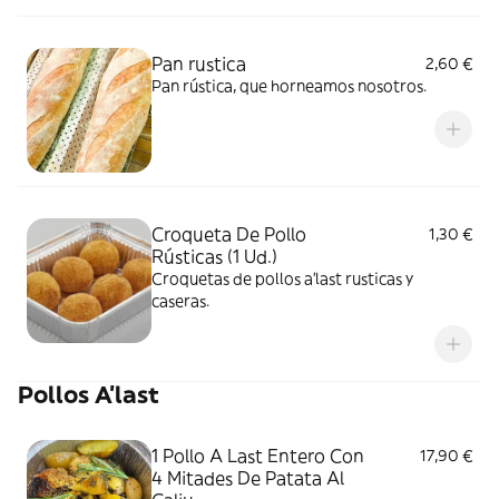
Pan rustica
2,60 €
Pan rústica, que horneamos nosotros.
Croqueta De Pollo
1,30 €
Rústicas (1 Ud.)
Croquetas de pollos a'last rusticas y
caseras.
Pollos A'last
1 Pollo A Last Entero Con
17,90 €
4 Mitades De Patata Al