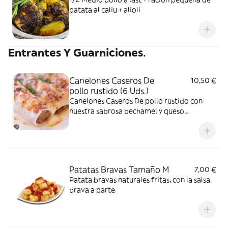
patata al caliu + alioli
Entrantes Y Guarniciones.
Canelones Caseros De
10,50 €
pollo rustido (6 Uds.)
Canelones Caseros De pollo rustido con
nuestra sabrosa bechamel y queso
mozzarrella
Patatas Bravas Tamaño M
7,00 €
Patata bravas naturales fritas, con la salsa
brava a parte.