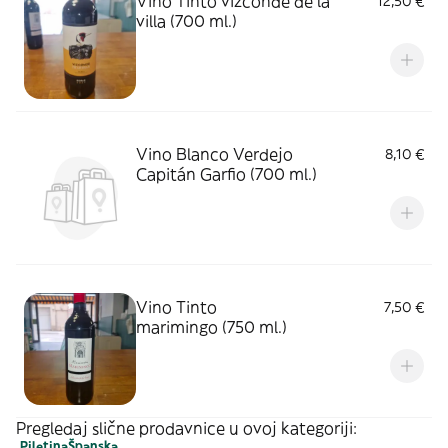
Vino Tinto vizconde de la
12,50 €
villa (700 ml.)
Vino Blanco Verdejo
8,10 €
Capitán Garfio (700 ml.)
Vino Tinto
7,50 €
marimingo (750 ml.)
Pregledaj slične prodavnice u ovoj kategoriji:
Piletina
Španska