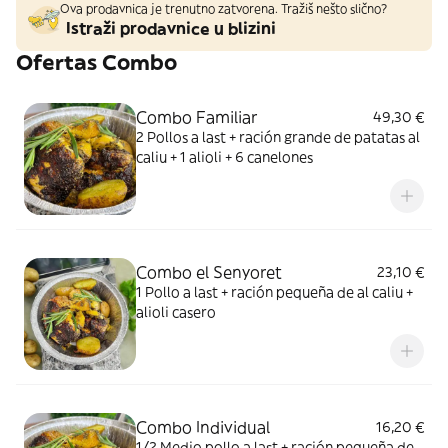
Ova prodavnica je trenutno zatvorena. Tražiš nešto slično?
Istraži prodavnice u blizini
Ofertas Combo
Combo Familiar
49,30 €
2 Pollos a last + ración grande de patatas al
caliu + 1 alioli + 6 canelones
Combo el Senyoret
23,10 €
1 Pollo a last + ración pequeña de al caliu +
alioli casero
Combo Individual
16,20 €
1/2 Medio pollo a last + ración pequeña de