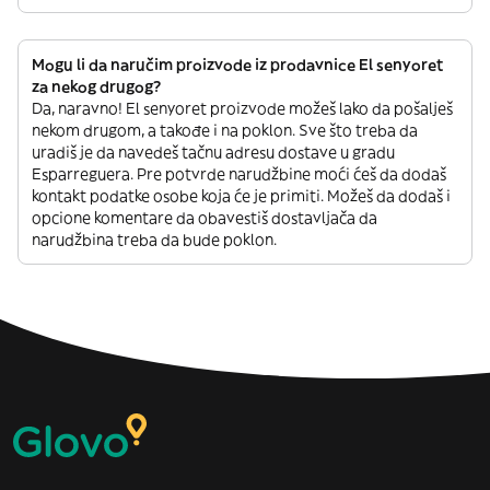
Mogu li da naručim proizvode iz prodavnice El senyoret
za nekog drugog?
Da, naravno! El senyoret proizvode možeš lako da pošalješ
nekom drugom, a takođe i na poklon. Sve što treba da
uradiš je da navedeš tačnu adresu dostave u gradu
Esparreguera. Pre potvrde narudžbine moći ćeš da dodaš
kontakt podatke osobe koja će je primiti. Možeš da dodaš i
opcione komentare da obavestiš dostavljača da
narudžbina treba da bude poklon.