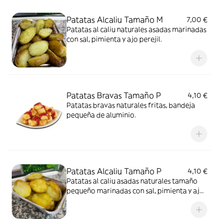
Patatas Alcaliu Tamaño M
7,00 €
Patatas al caliu naturales asadas marinadas
con sal, pimienta y ajo perejil.
Patatas Bravas Tamaño P
4,10 €
Patatas bravas naturales fritas, bandeja
pequeña de aluminio.
Patatas Alcaliu Tamaño P
4,10 €
Patatas al caliu asadas naturales tamaño
pequeño marinadas con sal, pimienta y ajo
perejil