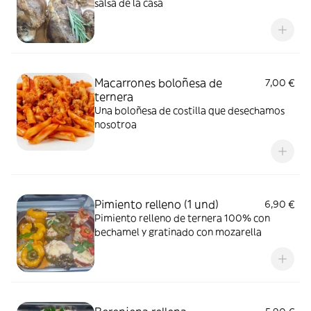
salsa de la casa
Macarrones boloñesa de
7,00 €
ternera
Una boloñesa de costilla que desechamos
nosotroa
Pimiento relleno (1 und)
6,90 €
Pimiento relleno de ternera 100% con
bechamel y gratinado con mozarella