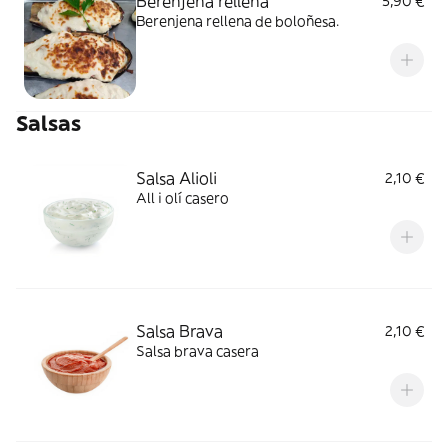
Berenjena rellena
5,90 €
Berenjena rellena de boloñesa.
Salsas
Salsa Alioli
2,10 €
All i olí casero
Salsa Brava
2,10 €
Salsa brava casera