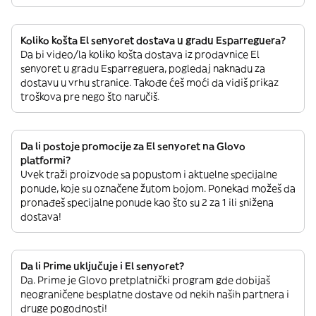
Koliko košta El senyoret dostava u gradu Esparreguera?
Da bi video/la koliko košta dostava iz prodavnice El
senyoret u gradu Esparreguera, pogledaj naknadu za
dostavu u vrhu stranice. Takođe ćeš moći da vidiš prikaz
troškova pre nego što naručiš.
Da li postoje promocije za El senyoret na Glovo
platformi?
Uvek traži proizvode sa popustom i aktuelne specijalne
ponude, koje su označene žutom bojom. Ponekad možeš da
pronađeš specijalne ponude kao što su 2 za 1 ili snižena
dostava!
Da li Prime uključuje i El senyoret?
Da. Prime je Glovo pretplatnički program gde dobijaš
neograničene besplatne dostave od nekih naših partnera i
druge pogodnosti!