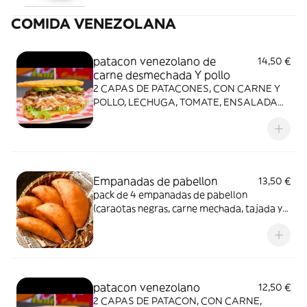
COMIDA VENEZOLANA
patacon venezolano de
14,50 €
carne desmechada Y pollo
2 CAPAS DE PATACONES, CON CARNE Y
POLLO, LECHUGA, TOMATE, ENSALADA
DE COL, JAMON DULCE, QUESO
AMARILLO Y SALSA DE LA CASA
Empanadas de pabellon
13,50 €
pack de 4 empanadas de pabellon
(caraotas negras, carne mechada, tajada y
queso)
patacon venezolano
12,50 €
2 CAPAS DE PATACON, CON CARNE,