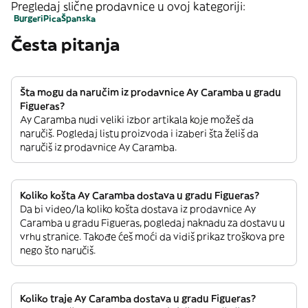
Pregledaj slične prodavnice u ovoj kategoriji:
Burgeri
Pica
Španska
Česta pitanja
Šta mogu da naručim iz prodavnice Ay Caramba u gradu
Figueras?
Ay Caramba nudi veliki izbor artikala koje možeš da
naručiš. Pogledaj listu proizvoda i izaberi šta želiš da
naručiš iz prodavnice Ay Caramba.
Koliko košta Ay Caramba dostava u gradu Figueras?
Da bi video/la koliko košta dostava iz prodavnice Ay
Caramba u gradu Figueras, pogledaj naknadu za dostavu u
vrhu stranice. Takođe ćeš moći da vidiš prikaz troškova pre
nego što naručiš.
Koliko traje Ay Caramba dostava u gradu Figueras?