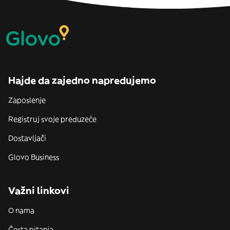
Hajde da zajedno napredujemo
Zaposlenje
Registruj svoje preduzeće
Dostavljači
Glovo Business
Važni linkovi
O nama
Česta pitanja