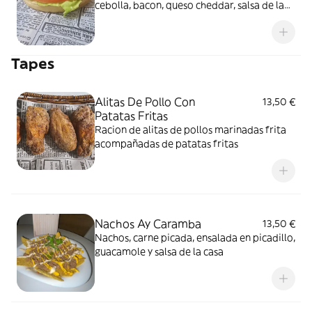
cebolla, bacon, queso cheddar, salsa de la
casa y patatas fritas
Tapes
Alitas De Pollo Con
13,50 €
Patatas Fritas
Racion de alitas de pollos marinadas frita
acompañadas de patatas fritas
Nachos Ay Caramba
13,50 €
Nachos, carne picada, ensalada en picadillo,
guacamole y salsa de la casa