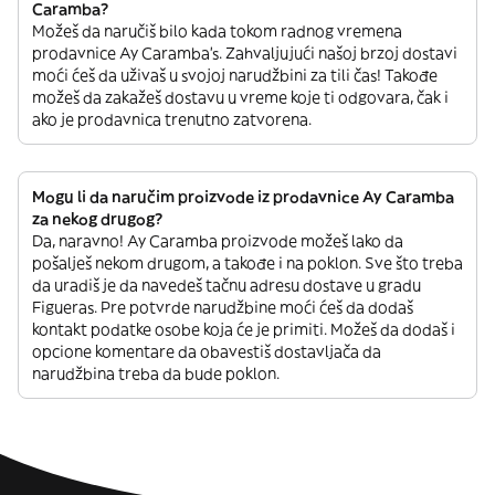
Caramba?
Možeš da naručiš bilo kada tokom radnog vremena
prodavnice Ay Caramba’s. Zahvaljujući našoj brzoj dostavi
moći ćeš da uživaš u svojoj narudžbini za tili čas! Takođe
možeš da zakažeš dostavu u vreme koje ti odgovara, čak i
ako je prodavnica trenutno zatvorena.
Mogu li da naručim proizvode iz prodavnice Ay Caramba
za nekog drugog?
Da, naravno! Ay Caramba proizvode možeš lako da
pošalješ nekom drugom, a takođe i na poklon. Sve što treba
da uradiš je da navedeš tačnu adresu dostave u gradu
Figueras. Pre potvrde narudžbine moći ćeš da dodaš
kontakt podatke osobe koja će je primiti. Možeš da dodaš i
opcione komentare da obavestiš dostavljača da
narudžbina treba da bude poklon.