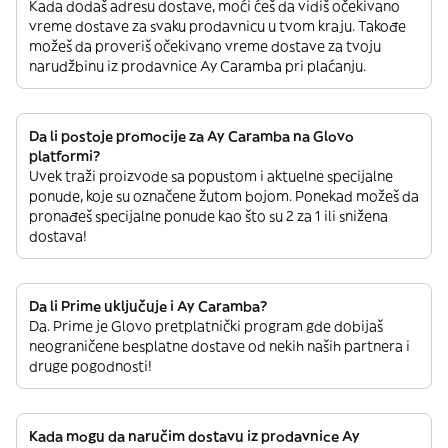
Kada dodaš adresu dostave, moći ćeš da vidiš očekivano
vreme dostave za svaku prodavnicu u tvom kraju. Takođe
možeš da proveriš očekivano vreme dostave za tvoju
narudžbinu iz prodavnice Ay Caramba pri plaćanju.
Da li postoje promocije za Ay Caramba na Glovo
platformi?
Uvek traži proizvode sa popustom i aktuelne specijalne
ponude, koje su označene žutom bojom. Ponekad možeš da
pronađeš specijalne ponude kao što su 2 za 1 ili snižena
dostava!
Da li Prime uključuje i Ay Caramba?
Da. Prime je Glovo pretplatnički program gde dobijaš
neograničene besplatne dostave od nekih naših partnera i
druge pogodnosti!
Kada mogu da naručim dostavu iz prodavnice Ay