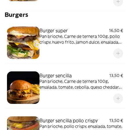
Burgers
Burger super
16,50 €
Pan brioche, Carne de ternera 100g, pollo
crispy, huevo frito, jamon dulce, ensalada,
tomate, cebolla, bacon, queso cheddar,
salsa de la casa y patatas fritas
Burger sencilla
13,50 €
Pan brioche, Carne de ternera 100g,
ensalada, tomate, cebolla, queso cheddar,
bacon ysalsa de la casa y patatas fritas
Burger sencilla pollo crispy
13,50 €
Pan brioche, pollo crispy, ensalada, tomate,