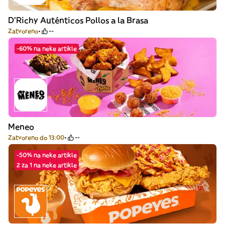
D'Richy Auténticos Pollos a la Brasa
Zatvoreno
--
-60% na neke artikle
Meneo
Zatvoreno do 13:00
--
-50% na neke artikle
2 za 1 na neke artikle