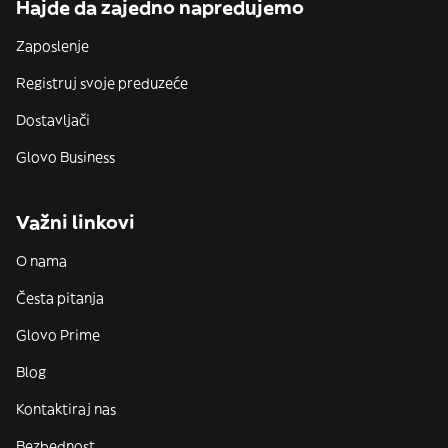
Hajde da zajedno napredujemo
Zaposlenje
Registruj svoje preduzeće
Dostavljači
Glovo Business
Važni linkovi
O nama
Česta pitanja
Glovo Prime
Blog
Kontaktiraj nas
Bezbednost