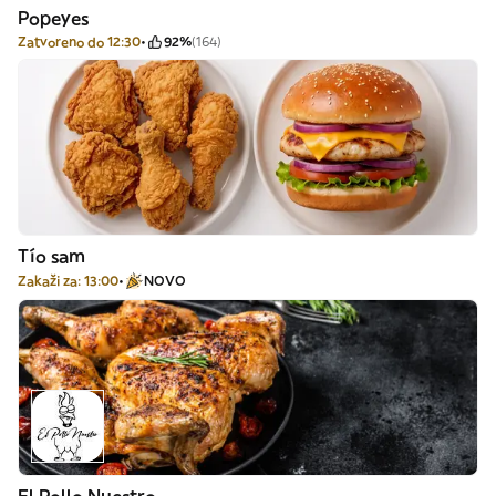
Popeyes
Zatvoreno do 12:30
92%
(164)
Tío sam
Zakaži za: 13:00
NOVO