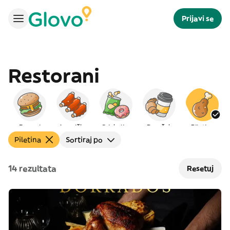
Prijavi se
Restorani
Burgeri
Američka
Grickalice
Doručak
Piletina
Piletina
Sortiraj po
14 rezultata
Resetuj