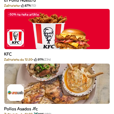
El Pollo Nuestro
Zatvoreno
87%
(10)
-50% na neke artikle
KFC
Zatvoreno do 12:20
91%
(234)
Pollos Asados Jfc