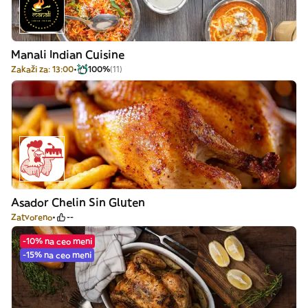
Manali Indian Cuisine
Zakaži za: 13:00
100%
(11)
Asador Chelin Sin Gluten
Zatvoreno
--
-10% na ceo meni
-15% na ceo meni